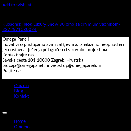
Add to wishlist
5.-Black
Kupaonski blok Luxury Snow 80 crno sa crnim umivaonikom-
3872571080074
Omega Paneli
Inovativno pristupamo svim zahtjevima, iznalazimo neophodna i
jednostavna rješenja prilagođena izazovnim projektima.
Kontaktirajte nas!
Savska cesta 101 10000 Zagreb, Hrvatska
prodaja@omegapaneli.hr webshop@omegapaneli.hr
Pratite nas!
O nama
Blog
Kontakt
Sva prava pridržana 2026 ©
Omegapaneli
Home
O nama