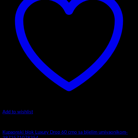
Add to wishlist
5.-Black
Kupaonski blok Luxury Drop 60 crno sa bijelim umivaonikom-
3872571078354