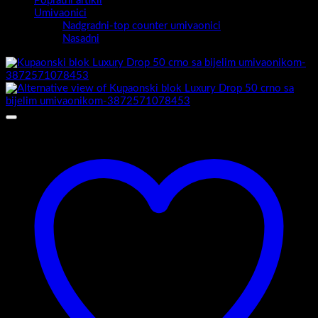
Popratni artikli
Umivaonici
Nadgradni-top counter umivaonici
Nasadni