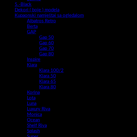
5.-Black
Dekori ( boje ) modela
Kupaonski namještaj sa ogledalom
Albatros Retro
Berta
GAP
Gap 50
Gap 60
Gap 70
Gap 80
Inspire
Kiara
Kiara 100/2
Kiara 50
Kiara 65
Kiara 80
Korina
Lota
Luna
Luxury Riva
Monica
Ocean
Shelf Riva
Splash
Super