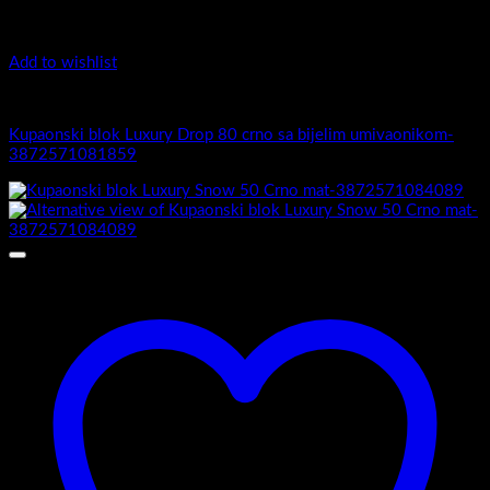
Add to wishlist
5.-Black
Kupaonski blok Luxury Drop 80 crno sa bijelim umivaonikom-
3872571081859