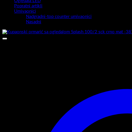
Ogledala LED
Popratni artikli
Umivaonici
Nadgradni-top counter umivaonici
Nasadni