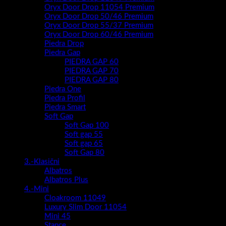
Oryx Door Drop 11054 Premium
Oryx Door Drop 50/46 Premium
Oryx Door Drop 55/37 Premium
Oryx Door Drop 60/46 Premium
Piedra Drop
Piedra Gap
PIEDRA GAP 60
PIEDRA GAP 70
PIEDRA GAP 80
Piedra One
Piedra Profil
Piedra Smart
Soft Gap
Soft Gap 100
Soft gap 55
Soft gap 65
Soft Gap 80
3.-Klasični
Albatros
Albatros Plus
4.-Mini
Cloakroom 11049
Luxury Slim Door 11054
Mini 45
Stance