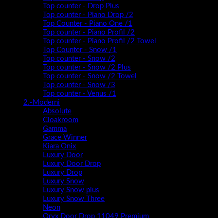
Top counter - Drop Plus
Top counter - Piano Drop /2
Top Counter - Piano One /1
Top counter - Piano Profil /2
Top counter - Piano Profil /2 Towel
Top Counter - Snow /1
Top counter - Snow /2
Top counter - Snow /2 Plus
Top counter - Snow /2 Towel
Top counter - Snow /3
Top counter - Venus /1
2.-Moderni
Absolute
Cloakroom
Gamma
Grace Winner
Kiara Onix
Luxury Door
Luxury Door Drop
Luxury Drop
Luxury Snow
Luxury Snow plus
Luxury Snow Three
Neon
Oryx Door Drop 11049 Premium