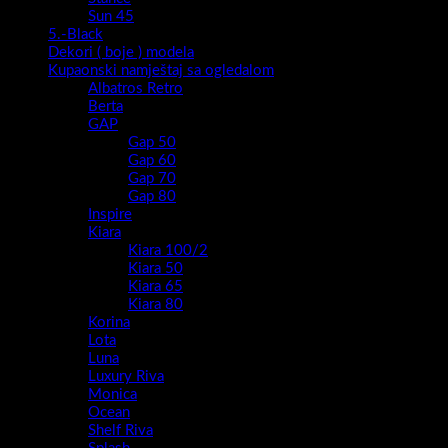
Sun 45
5.-Black
Dekori ( boje ) modela
Kupaonski namještaj sa ogledalom
Albatros Retro
Berta
GAP
Gap 50
Gap 60
Gap 70
Gap 80
Inspire
Kiara
Kiara 100/2
Kiara 50
Kiara 65
Kiara 80
Korina
Lota
Luna
Luxury Riva
Monica
Ocean
Shelf Riva