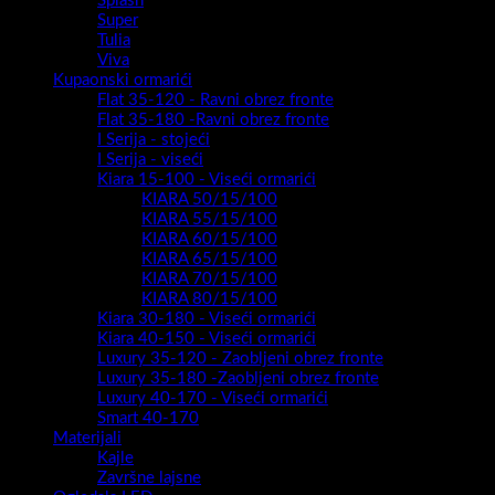
Splash
Super
Tulia
Viva
Kupaonski ormarići
Flat 35-120 - Ravni obrez fronte
Flat 35-180 -Ravni obrez fronte
I Serija - stojeći
I Serija - viseći
Kiara 15-100 - Viseći ormarići
KIARA 50/15/100
KIARA 55/15/100
KIARA 60/15/100
KIARA 65/15/100
KIARA 70/15/100
KIARA 80/15/100
Kiara 30-180 - Viseći ormarići
Kiara 40-150 - Viseći ormarići
Luxury 35-120 - Zaobljeni obrez fronte
Luxury 35-180 -Zaobljeni obrez fronte
Luxury 40-170 - Viseći ormarići
Smart 40-170
Materijali
Kajle
Završne lajsne