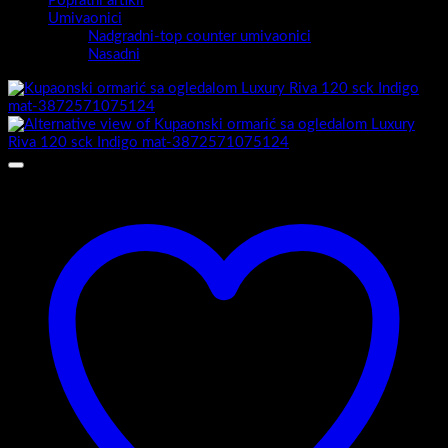
Popratni artikli
Umivaonici
Nadgradni-top counter umivaonici
Nasadni