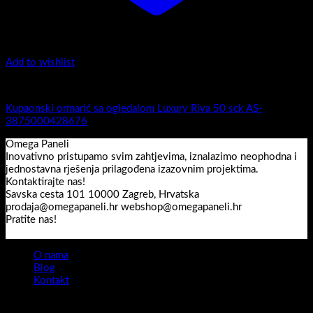
Add to wishlist
Luxury Riva
Kupaonski ormarić sa ogledalom Luxury Riva 50 sck AS-
3875000428676
Omega Paneli
Inovativno pristupamo svim zahtjevima, iznalazimo neophodna i
jednostavna rješenja prilagođena izazovnim projektima.
Kontaktirajte nas!
Savska cesta 101 10000 Zagreb, Hrvatska
prodaja@omegapaneli.hr webshop@omegapaneli.hr
Pratite nas!
O nama
Blog
Kontakt
Sva prava pridržana 2026 ©
Omegapaneli