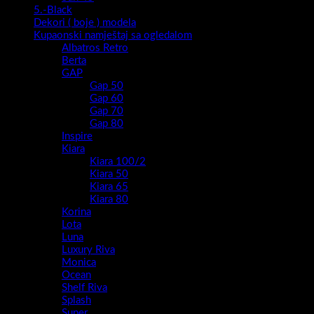
5.-Black
Dekori ( boje ) modela
Kupaonski namještaj sa ogledalom
Albatros Retro
Berta
GAP
Gap 50
Gap 60
Gap 70
Gap 80
Inspire
Kiara
Kiara 100/2
Kiara 50
Kiara 65
Kiara 80
Korina
Lota
Luna
Luxury Riva
Monica
Ocean
Shelf Riva
Splash
Super