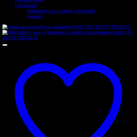
Popratni artikli
Umivaonici
Nadgradni-top counter umivaonici
Nasadni