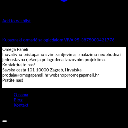
Add to wishlist
Viva
Kupaonski ormarić sa ogledalom VIVA 95-3875000421776
Omega Paneli
Inovativno pristupamo svim zahtjevima, iznalazimo neophodna i
jednostavna rješenja prilagođena izazovnim projektima.
Kontaktirajte nas!
Savska cesta 101 10000 Zagreb, Hrvatska
prodaja@omegapaneli.hr webshop@omegapaneli.hr
Pratite nas!
O nama
Blog
Kontakt
Sva prava pridržana 2026 ©
Omegapaneli