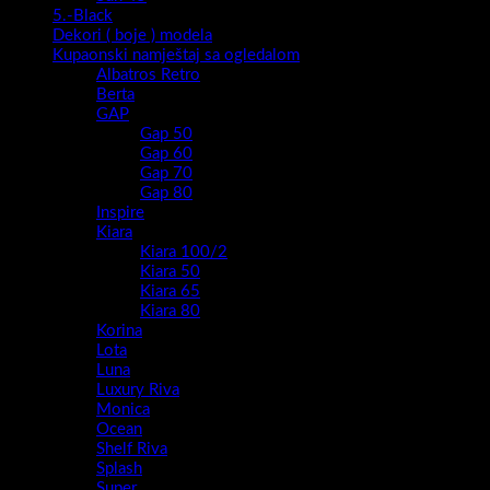
5.-Black
Dekori ( boje ) modela
Kupaonski namještaj sa ogledalom
Albatros Retro
Berta
GAP
Gap 50
Gap 60
Gap 70
Gap 80
Inspire
Kiara
Kiara 100/2
Kiara 50
Kiara 65
Kiara 80
Korina
Lota
Luna
Luxury Riva
Monica
Ocean
Shelf Riva
Splash
Super