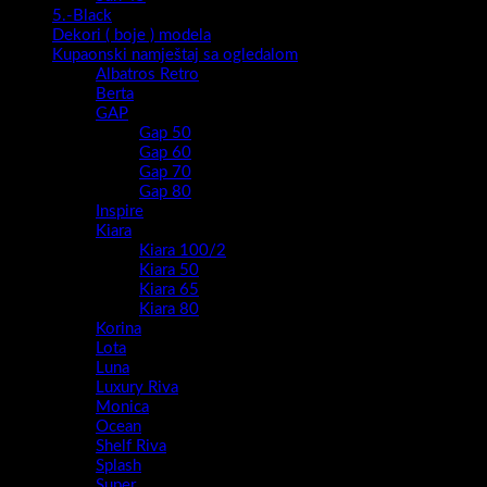
5.-Black
Dekori ( boje ) modela
Kupaonski namještaj sa ogledalom
Albatros Retro
Berta
GAP
Gap 50
Gap 60
Gap 70
Gap 80
Inspire
Kiara
Kiara 100/2
Kiara 50
Kiara 65
Kiara 80
Korina
Lota
Luna
Luxury Riva
Monica
Ocean
Shelf Riva
Splash
Super