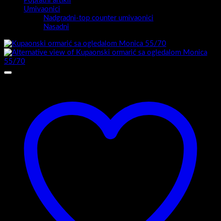
Popratni artikli
Umivaonici
Nadgradni-top counter umivaonici
Nasadni