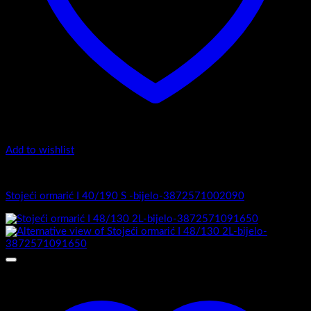
Add to wishlist
I Serija - stojeći
Stojeći ormarić I 40/190 S -bijelo-3872571002090