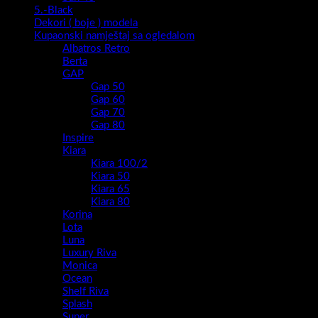
5.-Black
Dekori ( boje ) modela
Kupaonski namještaj sa ogledalom
Albatros Retro
Berta
GAP
Gap 50
Gap 60
Gap 70
Gap 80
Inspire
Kiara
Kiara 100/2
Kiara 50
Kiara 65
Kiara 80
Korina
Lota
Luna
Luxury Riva
Monica
Ocean
Shelf Riva
Splash
Super