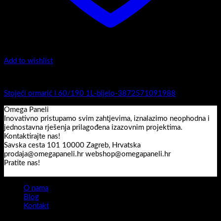
Add to wishlist
I Serija - stojeći
Stojeći ormarić I 60/190 1L-bijelo-3872571091988
Omega Paneli
Inovativno pristupamo svim zahtjevima, iznalazimo neophodna i
jednostavna rješenja prilagođena izazovnim projektima.
Kontaktirajte nas!
Savska cesta 101 10000 Zagreb, Hrvatska
prodaja@omegapaneli.hr webshop@omegapaneli.hr
Pratite nas!
O nama
Blog
Kontakt