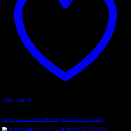
Add to wishlist
I Serija - stojeći
Stojeći ormarić I 40/130 S -bijelo-3872571002106