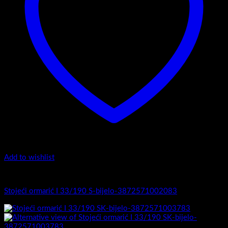
Add to wishlist
I Serija - stojeći
Stojeći ormarić I 33/190 S-bijelo-3872571002083