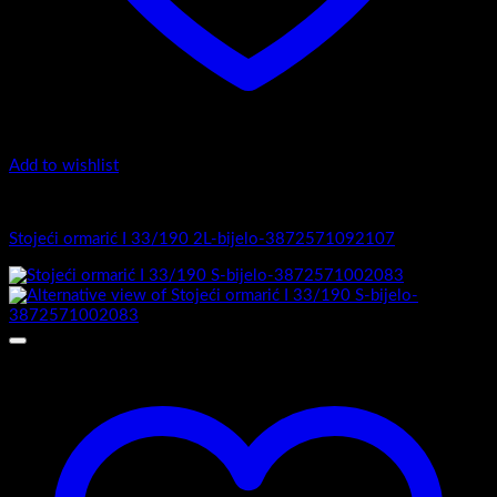
Add to wishlist
I Serija - stojeći
Stojeći ormarić I 33/190 2L-bijelo-3872571092107