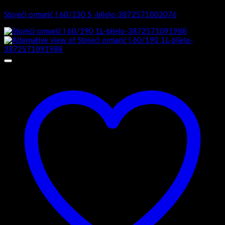
Stojeći ormarić I 60/130 S -bijelo-3872571002076