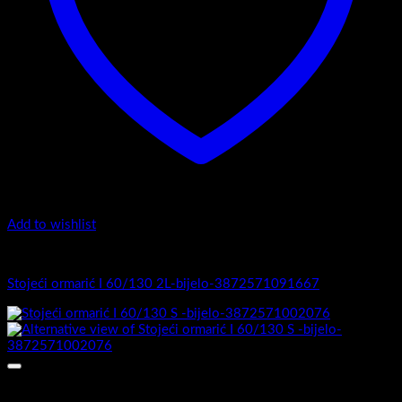
Add to wishlist
I Serija - stojeći
Stojeći ormarić I 60/130 2L-bijelo-3872571091667