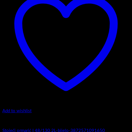
Add to wishlist
I Serija - stojeći
Stojeći ormarić I 48/130 2L-bijelo-3872571091650