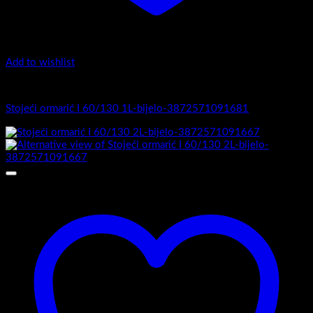
Add to wishlist
I Serija - stojeći
Stojeći ormarić I 60/130 1L-bijelo-3872571091681