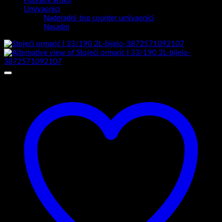
Popratni artikli
Umivaonici
Nadgradni-top counter umivaonici
Nasadni