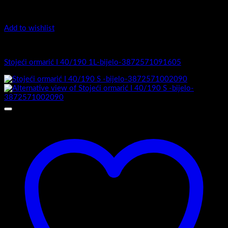
Add to wishlist
I Serija - stojeći
Stojeći ormarić I 40/190 1L-bijelo-3872571091605