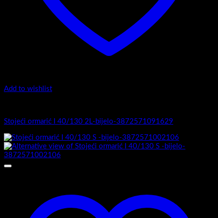
Add to wishlist
I Serija - stojeći
Stojeći ormarić I 40/130 2L-bijelo-3872571091629