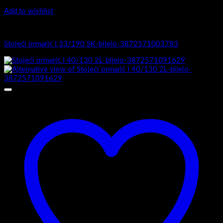
Add to wishlist
I Serija - stojeći
Stojeći ormarić I 33/190 SK-bijelo-3872571003783