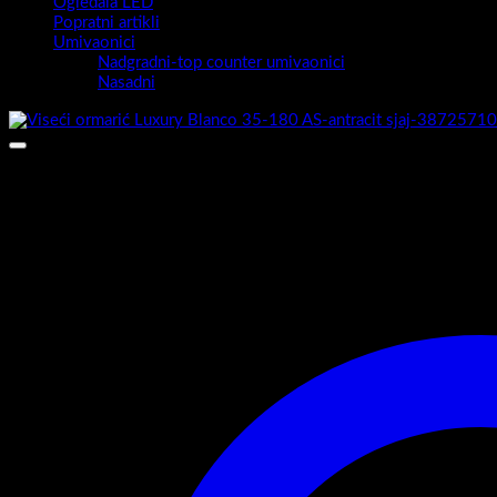
Ogledala LED
Popratni artikli
Umivaonici
Nadgradni-top counter umivaonici
Nasadni