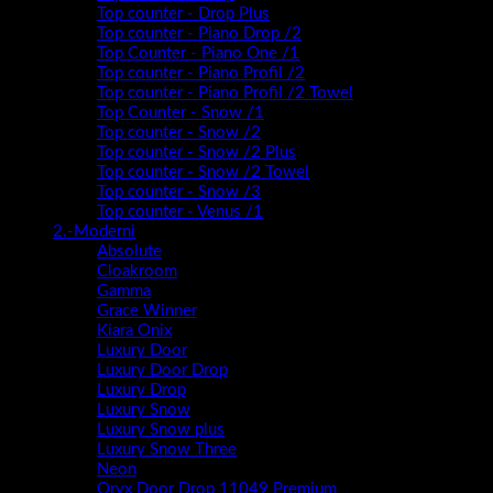
Top counter - Drop Plus
Top counter - Piano Drop /2
Top Counter - Piano One /1
Top counter - Piano Profil /2
Top counter - Piano Profil /2 Towel
Top Counter - Snow /1
Top counter - Snow /2
Top counter - Snow /2 Plus
Top counter - Snow /2 Towel
Top counter - Snow /3
Top counter - Venus /1
2.-Moderni
Absolute
Cloakroom
Gamma
Grace Winner
Kiara Onix
Luxury Door
Luxury Door Drop
Luxury Drop
Luxury Snow
Luxury Snow plus
Luxury Snow Three
Neon
Oryx Door Drop 11049 Premium