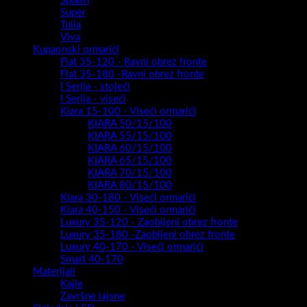
Splash
Super
Tulia
Viva
Kupaonski ormarići
Flat 35-120 - Ravni obrez fronte
Flat 35-180 -Ravni obrez fronte
I Serija - stojeći
I Serija - viseći
Kiara 15-100 - Viseći ormarići
KIARA 50/15/100
KIARA 55/15/100
KIARA 60/15/100
KIARA 65/15/100
KIARA 70/15/100
KIARA 80/15/100
Kiara 30-180 - Viseći ormarići
Kiara 40-150 - Viseći ormarići
Luxury 35-120 - Zaobljeni obrez fronte
Luxury 35-180 -Zaobljeni obrez fronte
Luxury 40-170 - Viseći ormarići
Smart 40-170
Materijali
Kajle
Završne lajsne