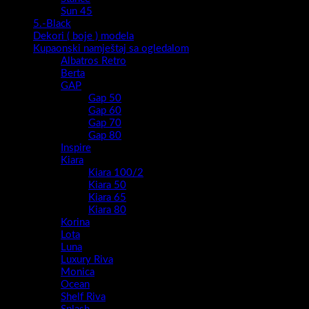
Sun 45
5.-Black
Dekori ( boje ) modela
Kupaonski namještaj sa ogledalom
Albatros Retro
Berta
GAP
Gap 50
Gap 60
Gap 70
Gap 80
Inspire
Kiara
Kiara 100/2
Kiara 50
Kiara 65
Kiara 80
Korina
Lota
Luna
Luxury Riva
Monica
Ocean
Shelf Riva