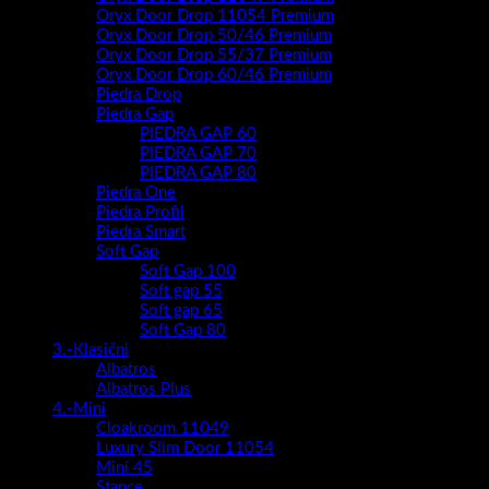
Oryx Door Drop 11054 Premium
Oryx Door Drop 50/46 Premium
Oryx Door Drop 55/37 Premium
Oryx Door Drop 60/46 Premium
Piedra Drop
Piedra Gap
PIEDRA GAP 60
PIEDRA GAP 70
PIEDRA GAP 80
Piedra One
Piedra Profil
Piedra Smart
Soft Gap
Soft Gap 100
Soft gap 55
Soft gap 65
Soft Gap 80
3.-Klasični
Albatros
Albatros Plus
4.-Mini
Cloakroom 11049
Luxury Slim Door 11054
Mini 45
Stance