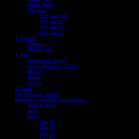
Piedra Smart
Soft Gap
Soft Gap 100
Soft gap 55
Soft gap 65
Soft Gap 80
3.-Klasični
Albatros
Albatros Plus
4.-Mini
Cloakroom 11049
Luxury Slim Door 11054
Mini 45
Stance
Sun 45
5.-Black
Dekori ( boje ) modela
Kupaonski namještaj sa ogledalom
Albatros Retro
Berta
GAP
Gap 50
Gap 60
Gap 70