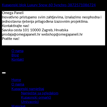
Kupaonski blok Luxury Snow 60 Synchro-3872571086724
Omega Paneli
Inovativno pristupamo svim zahtjevima, iznalazimo neophodna i
jednostavna rješenja prilagođena izazovnim projektima.
Kontaktirajte nas!
Savska cesta 101 10000 Zagreb, Hrvatska
prodaja@omegapaneli.hr webshop@omegapaneli.hr
Pratite nas!
O nama
Blog
Kontakt
Sva prava pridržana 2026 ©
Omegapaneli
Home
O nama
Kupaonski namještaj
Namještaj sa ogledalom
Kupaonski ormarići
Umivaonici
Materijali