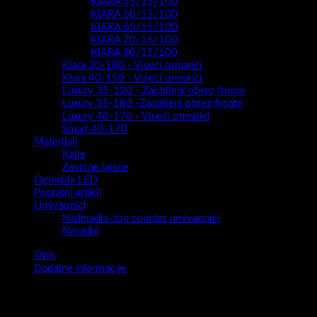
KIARA 55/15/100
KIARA 60/15/100
KIARA 65/15/100
KIARA 70/15/100
KIARA 80/15/100
Kiara 30-180 - Viseći ormarići
Kiara 40-150 - Viseći ormarići
Luxury 35-120 - Zaobljeni obrez fronte
Luxury 35-180 -Zaobljeni obrez fronte
Luxury 40-170 - Viseći ormarići
Smart 40-170
Materijali
Kajle
Završne lajsne
Ogledala LED
Popratni artikli
Umivaonici
Nadgradni-top counter umivaonici
Nasadni
Opis
Dodatne informacije
Kupaonski blok Luxury Snow 80 crno sa crnim umivaonikom