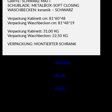
GRIFFE: SCHWARZ MATT
SCHUBLADE: METALBOX-SOFT CLOSING
WASCHBECKEN: keramik – SCHWARZ
Verpackung Kabinett cm: 81*60*48
Verpackung Waschbecken cm: 81*48*19
Verpackung Kabinett: 31,00 KG
Verpackung Waschbecken: 22,50 KG
VERPACKUNG: MONTIERTER SCHRANK
Boja
Crno mat
Širina cm (kod keramike
80 cm
moguća mala odstupanja )
Montaža
Viseći
Umivaonik boja
crno mat