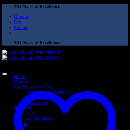
Skip
20+ Years of Excellence
to
O nama
content
Blog
Kontakt
20+ Years of Excellence
Home
O nama
Kupaonski namještaj
Namještaj sa ogledalom
Kupaonski ormarići
Umivaonici
Materijali
Kajle
Završne lajsne
Kontakt