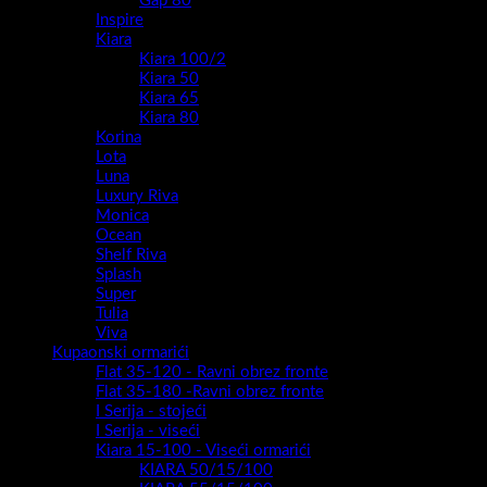
Gap 80
Inspire
Kiara
Kiara 100/2
Kiara 50
Kiara 65
Kiara 80
Korina
Lota
Luna
Luxury Riva
Monica
Ocean
Shelf Riva
Splash
Super
Tulia
Viva
Kupaonski ormarići
Flat 35-120 - Ravni obrez fronte
Flat 35-180 -Ravni obrez fronte
I Serija - stojeći
I Serija - viseći
Kiara 15-100 - Viseći ormarići
KIARA 50/15/100