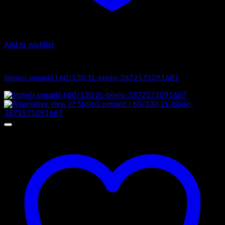
Add to wishlist
I Serija - stojeći
Stojeći ormarić I 60/130 1L-bijelo-3872571091681