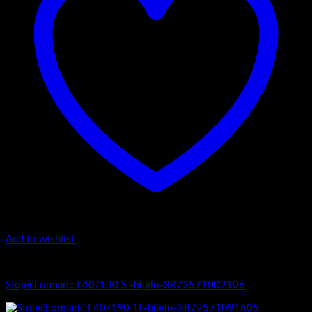
Add to wishlist
I Serija - stojeći
Stojeći ormarić I 40/130 S -bijelo-3872571002106