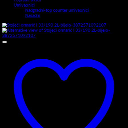
Popratni artikli
Umivaonici
Nadgradni-top counter umivaonici
Nasadni