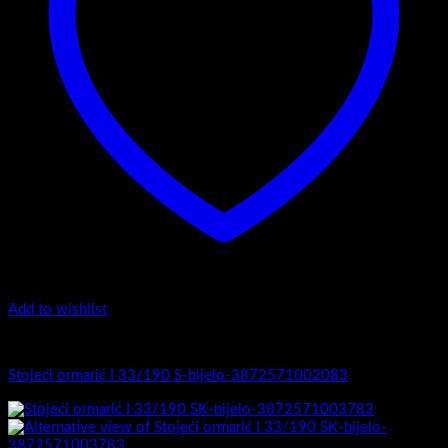
Add to wishlist
I Serija - stojeći
Stojeći ormarić I 33/190 S-bijelo-3872571002083