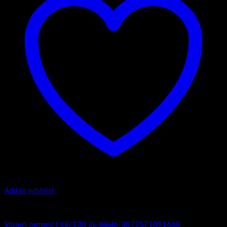
Add to wishlist
I Serija - stojeći
Stojeći ormarić I 48/130 2L-bijelo-3872571091650