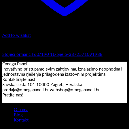
Add to wishlist
I Serija - stojeći
Stojeći ormarić I 60/190 1L-bijelo-3872571091988
Omega Paneli
Inovativno pristupamo svim zahtjevima, iznalazimo neophodna i
jednostavna rješenja prilagođena izazovnim projektima.
Kontaktirajte nas!
Savska cesta 101 10000 Zagreb, Hrvatska
prodaja@omegapaneli.hr webshop@omegapaneli.hr
Pratite nas!
O nama
Blog
Kontakt