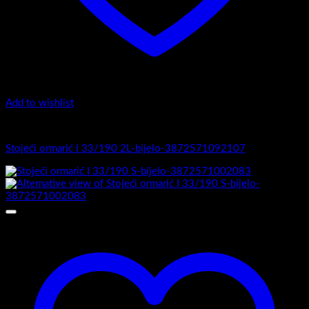
Add to wishlist
I Serija - stojeći
Stojeći ormarić I 33/190 2L-bijelo-3872571092107