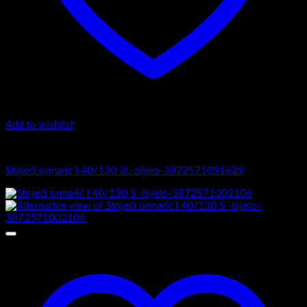
Add to wishlist
I Serija - stojeći
Stojeći ormarić I 40/130 2L-bijelo-3872571091629