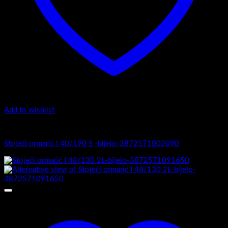
Add to wishlist
I Serija - stojeći
Stojeći ormarić I 40/190 S -bijelo-3872571002090