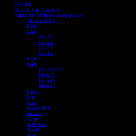
5.-Black
Dekori ( boje ) modela
Kupaonski namještaj sa ogledalom
Albatros Retro
Berta
GAP
Gap 50
Gap 60
Gap 70
Gap 80
Inspire
Kiara
Kiara 100/2
Kiara 50
Kiara 65
Kiara 80
Korina
Lota
Luna
Luxury Riva
Monica
Ocean
Shelf Riva
Splash
Super