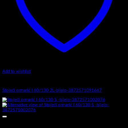
Add to wishlist
I Serija - stojeći
Stojeći ormarić I 60/130 2L-bijelo-3872571091667