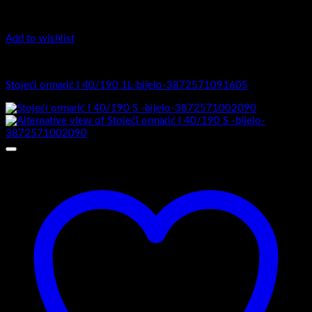
Add to wishlist
I Serija - stojeći
Stojeći ormarić I 40/190 1L-bijelo-3872571091605