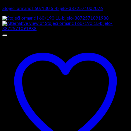
Stojeći ormarić I 60/130 S -bijelo-3872571002076