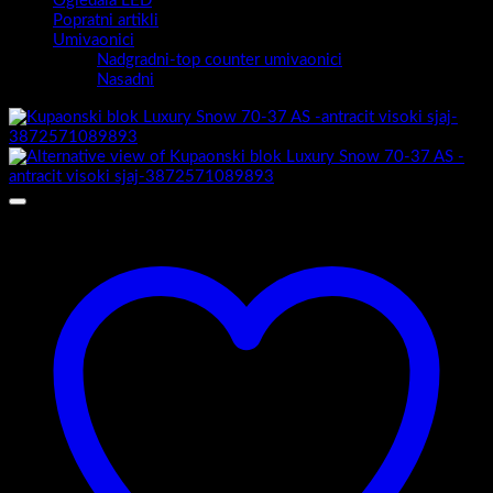
Ogledala LED
Popratni artikli
Umivaonici
Nadgradni-top counter umivaonici
Nasadni