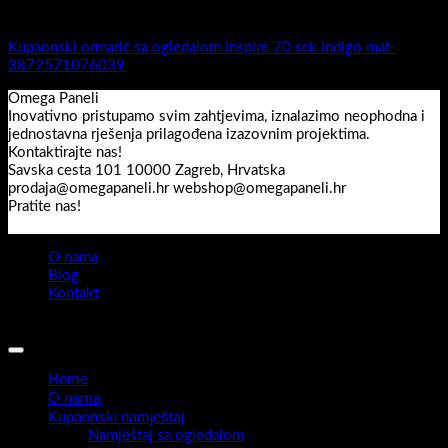
Inspire
Kupaonski ormarić sa ogledalom Inspire 70 sck Indigo mat-
3872571076039
Omega Paneli
Inovativno pristupamo svim zahtjevima, iznalazimo neophodna i
jednostavna rješenja prilagođena izazovnim projektima.
Kontaktirajte nas!
Savska cesta 101 10000 Zagreb, Hrvatska
prodaja@omegapaneli.hr webshop@omegapaneli.hr
Pratite nas!
O nama
Blog
Kontakt
Sva prava pridržana 2026 ©
Omegapaneli
Home
O nama
Kupaonski namještaj
Namještaj sa ogledalom