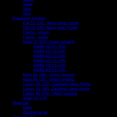
Super
Tulia
Viva
Kupaonski ormarići
Flat 35-120 - Ravni obrez fronte
Flat 35-180 -Ravni obrez fronte
I Serija - stojeći
I Serija - viseći
Kiara 15-100 - Viseći ormarići
KIARA 50/15/100
KIARA 55/15/100
KIARA 60/15/100
KIARA 65/15/100
KIARA 70/15/100
KIARA 80/15/100
Kiara 30-180 - Viseći ormarići
Kiara 40-150 - Viseći ormarići
Luxury 35-120 - Zaobljeni obrez fronte
Luxury 35-180 -Zaobljeni obrez fronte
Luxury 40-170 - Viseći ormarići
Smart 40-170
Materijali
Kajle
Završne lajsne