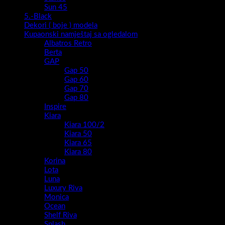
Sun 45
5.-Black
Dekori ( boje ) modela
Kupaonski namještaj sa ogledalom
Albatros Retro
Berta
GAP
Gap 50
Gap 60
Gap 70
Gap 80
Inspire
Kiara
Kiara 100/2
Kiara 50
Kiara 65
Kiara 80
Korina
Lota
Luna
Luxury Riva
Monica
Ocean
Shelf Riva
Splash