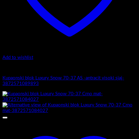
Add to wishlist
4.-Mini
Kupaonski blok Luxury Snow 70-37 AS -antracit visoki sjaj-
3872571089893