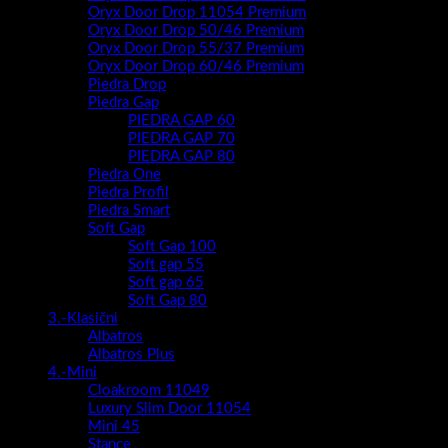
Oryx Door Drop 11054 Premium
Oryx Door Drop 50/46 Premium
Oryx Door Drop 55/37 Premium
Oryx Door Drop 60/46 Premium
Piedra Drop
Piedra Gap
PIEDRA GAP 60
PIEDRA GAP 70
PIEDRA GAP 80
Piedra One
Piedra Profil
Piedra Smart
Soft Gap
Soft Gap 100
Soft gap 55
Soft gap 65
Soft Gap 80
3.-Klasični
Albatros
Albatros Plus
4.-Mini
Cloakroom 11049
Luxury Slim Door 11054
Mini 45
Stance