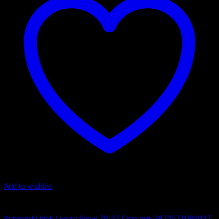
Add to wishlist
4.-Mini
Kupaonski blok Luxury Snow 70-37 Crno mat-3872571084027