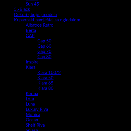
Sun 45
5.-Black
Dekori ( boje ) modela
Kupaonski namještaj sa ogledalom
Albatros Retro
Berta
GAP
Gap 50
Gap 60
Gap 70
Gap 80
Inspire
Kiara
Kiara 100/2
Kiara 50
Kiara 65
Kiara 80
Korina
Lota
Luna
Luxury Riva
Monica
Ocean
Shelf Riva
Splash