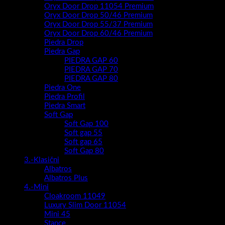
Oryx Door Drop 11054 Premium
Oryx Door Drop 50/46 Premium
Oryx Door Drop 55/37 Premium
Oryx Door Drop 60/46 Premium
Piedra Drop
Piedra Gap
PIEDRA GAP 60
PIEDRA GAP 70
PIEDRA GAP 80
Piedra One
Piedra Profil
Piedra Smart
Soft Gap
Soft Gap 100
Soft gap 55
Soft gap 65
Soft Gap 80
3.-Klasični
Albatros
Albatros Plus
4.-Mini
Cloakroom 11049
Luxury Slim Door 11054
Mini 45
Stance