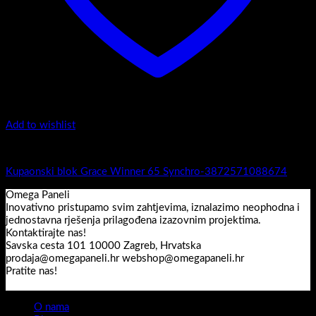
Add to wishlist
Grace Winner
Kupaonski blok Grace Winner 65 Synchro-3872571088674
Omega Paneli
Inovativno pristupamo svim zahtjevima, iznalazimo neophodna i
jednostavna rješenja prilagođena izazovnim projektima.
Kontaktirajte nas!
Savska cesta 101 10000 Zagreb, Hrvatska
prodaja@omegapaneli.hr webshop@omegapaneli.hr
Pratite nas!
O nama