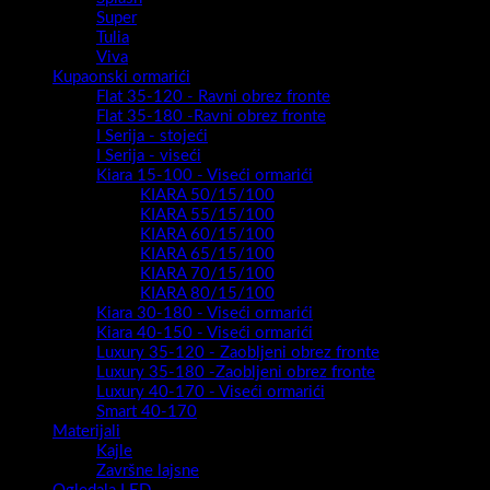
Super
Tulia
Viva
Kupaonski ormarići
Flat 35-120 - Ravni obrez fronte
Flat 35-180 -Ravni obrez fronte
I Serija - stojeći
I Serija - viseći
Kiara 15-100 - Viseći ormarići
KIARA 50/15/100
KIARA 55/15/100
KIARA 60/15/100
KIARA 65/15/100
KIARA 70/15/100
KIARA 80/15/100
Kiara 30-180 - Viseći ormarići
Kiara 40-150 - Viseći ormarići
Luxury 35-120 - Zaobljeni obrez fronte
Luxury 35-180 -Zaobljeni obrez fronte
Luxury 40-170 - Viseći ormarići
Smart 40-170
Materijali
Kajle
Završne lajsne