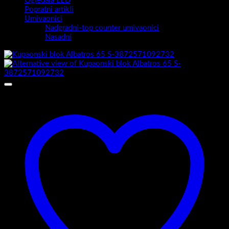
Ogledala LED
Popratni artikli
Umivaonici
Nadgradni-top counter umivaonici
Nasadni