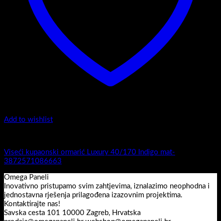
Add to wishlist
Luxury 40-170 - Viseći ormarići
Viseći kupaonski ormarić Luxury 40/170 Indigo mat-
3872571086663
Omega Paneli
Inovativno pristupamo svim zahtjevima, iznalazimo neophodna i
jednostavna rješenja prilagođena izazovnim projektima.
Kontaktirajte nas!
Savska cesta 101 10000 Zagreb, Hrvatska