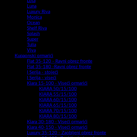
Lota
Luna
Luxury Riva
Monica
Ocean
Shelf Riva
Splash
Super
Tulia
Viva
Kupaonski ormarići
Flat 35-120 - Ravni obrez fronte
Flat 35-180 -Ravni obrez fronte
I Serija - stojeći
I Serija - viseći
Kiara 15-100 - Viseći ormarići
KIARA 50/15/100
KIARA 55/15/100
KIARA 60/15/100
KIARA 65/15/100
KIARA 70/15/100
KIARA 80/15/100
Kiara 30-180 - Viseći ormarići
Kiara 40-150 - Viseći ormarići
Luxury 35-120 - Zaobljeni obrez fronte