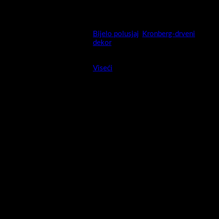
da vam olakšamo…
Bijelo polusjaj
,
Kronberg-drveni
Boja
dekor
Montaža
Viseći
Dimenzije upakiranog
širina 40 cm ,visina 170 cm ,dubina
artikla
30 cm
da, mogućnost montaže i lijevo i
Montaža "lijevi - desni "
desno
Vrata rub
Ravna
Zatvaranje vrata
soft closing – mekano zatvaranje
Fronta ormarića izrada:
MDF presvučen PET/PVC folijom