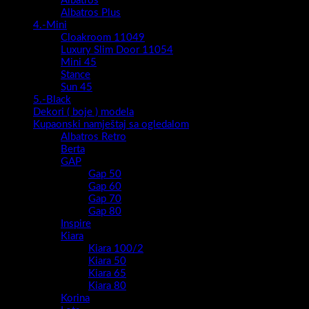
Albatros
Albatros Plus
4.-Mini
Cloakroom 11049
Luxury Slim Door 11054
Mini 45
Stance
Sun 45
5.-Black
Dekori ( boje ) modela
Kupaonski namještaj sa ogledalom
Albatros Retro
Berta
GAP
Gap 50
Gap 60
Gap 70
Gap 80
Inspire
Kiara
Kiara 100/2
Kiara 50
Kiara 65
Kiara 80
Korina