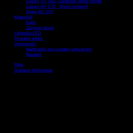
Luxury 35-180 -Zaobljeni obrez fronte
Luxury 40-170 - Viseći ormarići
Smart 40-170
Materijali
Kajle
Završne lajsne
Ogledala LED
Popratni artikli
Umivaonici
Nadgradni-top counter umivaonici
Nasadni
Opis
Dodatne informacije
Serija kupaonskih ormarića Luxury (sa zaobljenim rubom vrata ) ,
Inspire (sa ravnim rubom vrata ) i Inspire Look ( sa ravnim rubom
vrata i upuštenom obrezom vrata ) omogućava Vam da otkrijete
ljepšu i veseliju stranu vaše kupaonice. Velik broj polica i
pregrada sigurno će vam pomoći u organizaciji slaganja svih
neophodnih stvari.
Boje su svuda oko nas -živimo sa njima i volimo ih. Na poseban
način razvijamo odnos prema bojama i prema njima prilagođavamo
mnoge stvari u životu. Umirujuća kombinacija bijelog i boja ,
pretvoreno u jedno čini vašu kupaonicu jedinstvenom . Mi smo tu