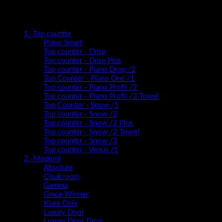
Kategorije proizvoda
1.-Top counter
Piano Smart
Top counter - Drop
Top counter - Drop Plus
Top counter - Piano Drop /2
Top Counter - Piano One /1
Top counter - Piano Profil /2
Top counter - Piano Profil /2 Towel
Top Counter - Snow /1
Top counter - Snow /2
Top counter - Snow /2 Plus
Top counter - Snow /2 Towel
Top counter - Snow /3
Top counter - Venus /1
2.-Moderni
Absolute
Cloakroom
Gamma
Grace Winner
Kiara Onix
Luxury Door
Luxury Door Drop