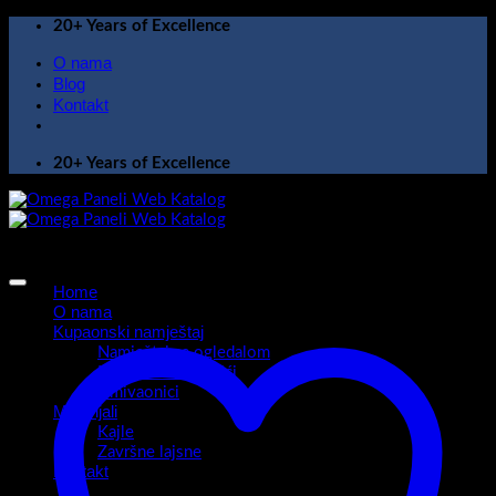
Skip
20+ Years of Excellence
to
O nama
content
Blog
Kontakt
20+ Years of Excellence
Home
O nama
Kupaonski namještaj
Namještaj sa ogledalom
Kupaonski ormarići
Umivaonici
Materijali
Kajle
Završne lajsne
Kontakt