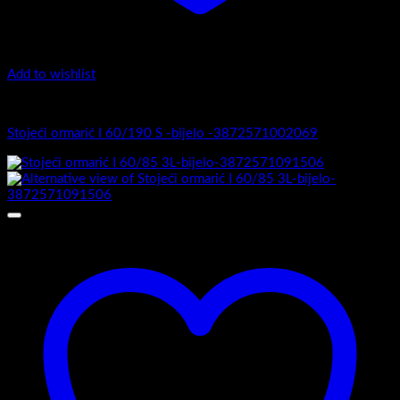
Add to wishlist
I Serija - stojeći
Stojeći ormarić I 60/190 S -bijelo -3872571002069