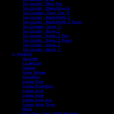
Top counter - Drop Plus
Top counter - Piano Drop /2
Top Counter - Piano One /1
Top counter - Piano Profil /2
Top counter - Piano Profil /2 Towel
Top Counter - Snow /1
Top counter - Snow /2
Top counter - Snow /2 Plus
Top counter - Snow /2 Towel
Top counter - Snow /3
Top counter - Venus /1
2.-Moderni
Absolute
Cloakroom
Gamma
Grace Winner
Kiara Onix
Luxury Door
Luxury Door Drop
Luxury Drop
Luxury Snow
Luxury Snow plus
Luxury Snow Three
Neon
Oryx Door Drop 11049 Premium