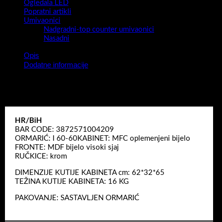
Ogledala LED
Popratni artikli
Umivaonici
Nadgradni-top counter umivaonici
Nasadni
Opis
Dodatne informacije
Viseći ormarić I 60/60 S
HR/BiH
BAR CODE: 3872571004209
ORMARIĆ: I 60-60KABINET: MFC oplemenjeni bijelo
FRONTE: MDF bijelo visoki sjaj
RUČKICE: krom
DIMENZIJE KUTIJE KABINETA cm: 62*32*65
TEŽINA KUTIJE KABINETA: 16 KG
PAKOVANJE: SASTAVLJEN ORMARIĆ