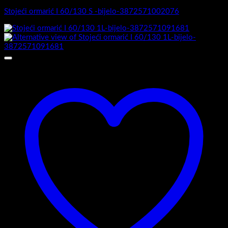
Stojeći ormarić I 60/130 S -bijelo-3872571002076