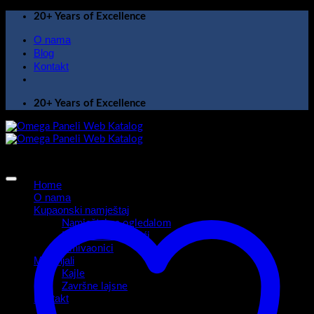
Skip
20+ Years of Excellence
to
O nama
content
Blog
Kontakt
20+ Years of Excellence
Home
O nama
Kupaonski namještaj
Namještaj sa ogledalom
Kupaonski ormarići
Umivaonici
Materijali
Kajle
Završne lajsne
Kontakt