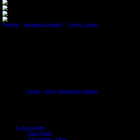
Početna
/
Kupaonski ormarići
/
I Serija - viseći
Viseći ormarić I 60/60 S-bijelo-
3872571004209
Viseći ormarić I 60/60 S
Kategorije:
I Serija - viseći
,
Kupaonski ormarići
Kategorije proizvoda
1.-Top counter
Piano Smart
Top counter - Drop