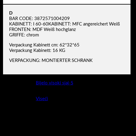
D
BAR CODE: 3872571004209
KABINETT: I 60-60KABINETT: MFC angereichert Weiß
FRONTEN: MDF Weiß hochglanz
GRIFFE: chrom
Verpackung Kabinett cm: 62*32*65
Verpackung Kabinett: 16 KG
VERPACKUNG: MONTIERTER SCHRANK
Boja
Bijelo visoki sjaj-S
Montaža
Viseći
Širina ormarića
60 cm
Povezani proizvodi