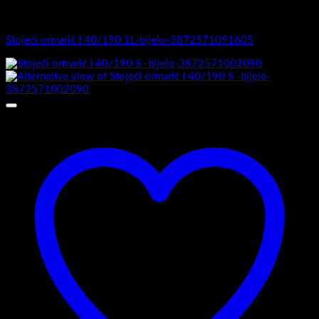
I Serija - stojeći
Stojeći ormarić I 40/190 1L-bijelo-3872571091605