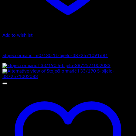
Add to wishlist
I Serija - stojeći
Stojeći ormarić I 60/130 1L-bijelo-3872571091681