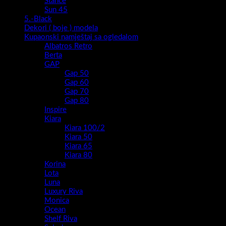
Stance
Sun 45
5.-Black
Dekori ( boje ) modela
Kupaonski namještaj sa ogledalom
Albatros Retro
Berta
GAP
Gap 50
Gap 60
Gap 70
Gap 80
Inspire
Kiara
Kiara 100/2
Kiara 50
Kiara 65
Kiara 80
Korina
Lota
Luna
Luxury Riva
Monica
Ocean
Shelf Riva