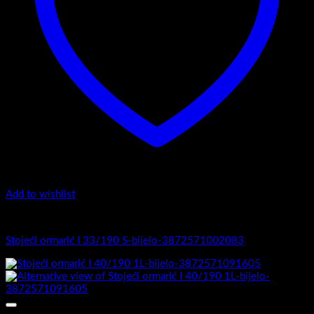
Add to wishlist
I Serija - stojeći
Stojeći ormarić I 33/190 S-bijelo-3872571002083