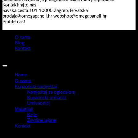
Kontaktirajte nas!
Savska cesta 101 10000 Zagreb, Hrvatska
prodaja@omegapaneli.hr webshop@omegapaneli.hr
Pratite nas!
O nama
Blog
Kontakt
Sva prava pridržana 2026 ©
Omegapaneli
Home
O nama
Kupaonski namještaj
Namještaj sa ogledalom
Kupaonski ormarići
Umivaonici
Materijali
Kajle
Završne lajsne
Kontakt