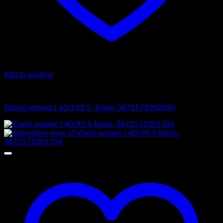
Add to wishlist
I Serija - stojeći
Stojeći ormarić I 40/190 S -bijelo-3872571002090