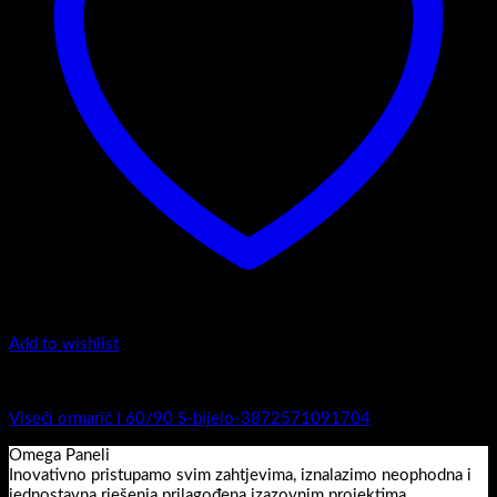
Add to wishlist
I Serija - viseći
Viseći ormarić I 60/90 S-bijelo-3872571091704
Omega Paneli
Inovativno pristupamo svim zahtjevima, iznalazimo neophodna i
jednostavna rješenja prilagođena izazovnim projektima.