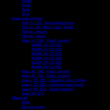
Splash
Super
Tulia
Viva
Kupaonski ormarići
Flat 35-120 - Ravni obrez fronte
Flat 35-180 -Ravni obrez fronte
I Serija - stojeći
I Serija - viseći
Kiara 15-100 - Viseći ormarići
KIARA 50/15/100
KIARA 55/15/100
KIARA 60/15/100
KIARA 65/15/100
KIARA 70/15/100
KIARA 80/15/100
Kiara 30-180 - Viseći ormarići
Kiara 40-150 - Viseći ormarići
Luxury 35-120 - Zaobljeni obrez fronte
Luxury 35-180 -Zaobljeni obrez fronte
Luxury 40-170 - Viseći ormarići
Smart 40-170
Materijali
Kajle
Završne lajsne