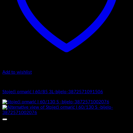
Add to wishlist
I Serija - stojeći
Stojeći ormarić I 60/85 3L-bijelo-3872571091506