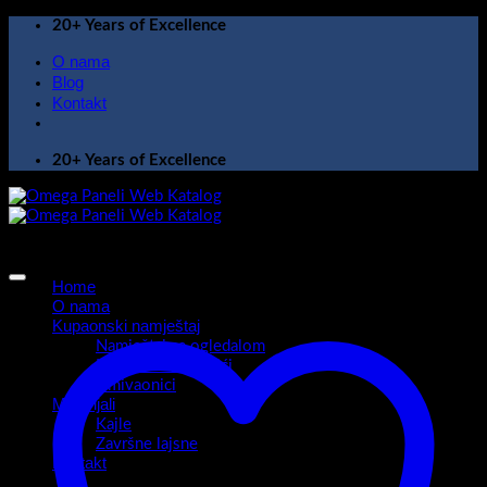
Skip
20+ Years of Excellence
to
O nama
content
Blog
Kontakt
20+ Years of Excellence
Home
O nama
Kupaonski namještaj
Namještaj sa ogledalom
Kupaonski ormarići
Umivaonici
Materijali
Kajle
Završne lajsne
Kontakt