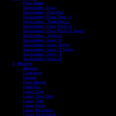
Top counter - Snow /2 Plus
Top counter - Snow /2 Towel
Top counter - Snow /3
Top counter - Venus /1
2.-Moderni
Absolute
Cloakroom
Gamma
Grace Winner
Kiara Onix
Luxury Door
Luxury Door Drop
Luxury Drop
Luxury Snow
Luxury Snow plus
Luxury Snow Three
Neon
Oryx Door Drop 11049 Premium
Oryx Door Drop 11054 Premium
Oryx Door Drop 50/46 Premium
Oryx Door Drop 55/37 Premium
Oryx Door Drop 60/46 Premium
Piedra Drop
Piedra Gap
PIEDRA GAP 60