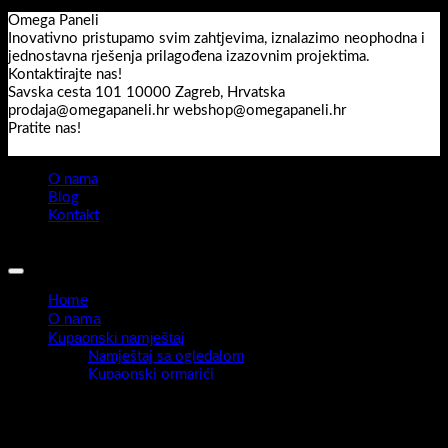
O nama
Blog
Kontakt
Sva prava pridržana 2026 ©
Omegapaneli
Home
O nama
Kupaonski namještaj
Namještaj sa ogledalom
Kupaonski ormarići
Umivaonici
Materijali
Kajle
Završne lajsne
Kontakt