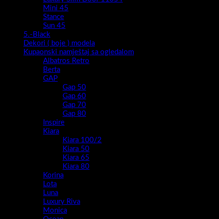
Gap 50
Gap 60
Gap 70
Gap 80
Inspire
Kiara
Kiara 100/2
Kiara 50
Kiara 65
Kiara 80
Korina
Lota
Luna
Luxury Riva
Monica
Ocean
Shelf Riva
Splash
Super
Tulia
Viva
Kupaonski ormarići
Flat 35-120 - Ravni obrez fronte
Flat 35-180 -Ravni obrez fronte
I Serija - stojeći