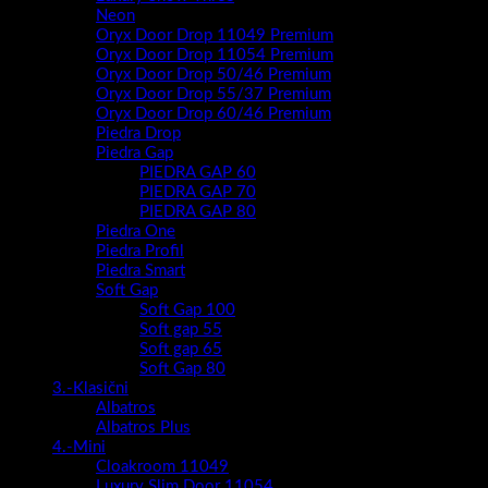
PIEDRA GAP 70
PIEDRA GAP 80
Piedra One
Piedra Profil
Piedra Smart
Soft Gap
Soft Gap 100
Soft gap 55
Soft gap 65
Soft Gap 80
3.-Klasični
Albatros
Albatros Plus
4.-Mini
Cloakroom 11049
Luxury Slim Door 11054
Mini 45
Stance
Sun 45
5.-Black
Dekori ( boje ) modela
Kupaonski namještaj sa ogledalom
Albatros Retro
Berta
GAP