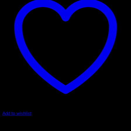
Add to wishlist
Popratni artikli
Nogica 12 cm AL brušena sjaj -nivelirajuća – A 5000