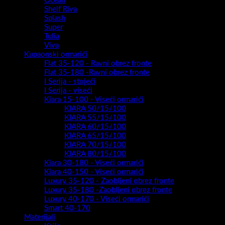
I Serija - viseći
Kiara 15-100 - Viseći ormarići
KIARA 50/15/100
KIARA 55/15/100
KIARA 60/15/100
KIARA 65/15/100
KIARA 70/15/100
KIARA 80/15/100
Kiara 30-180 - Viseći ormarići
Kiara 40-150 - Viseći ormarići
Luxury 35-120 - Zaobljeni obrez fronte
Luxury 35-180 -Zaobljeni obrez fronte
Luxury 40-170 - Viseći ormarići
Smart 40-170
Materijali
Kajle
Završne lajsne
Ogledala LED
Popratni artikli
Umivaonici
Nadgradni-top counter umivaonici
Nasadni
Povezani proizvodi