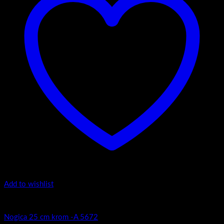
Add to wishlist
Popratni artikli
Nogica 25 cm krom -A 5672
Omega Paneli
Inovativno pristupamo svim zahtjevima, iznalazimo neophodna i
jednostavna rješenja prilagođena izazovnim projektima.
Kontaktirajte nas!
Savska cesta 101 10000 Zagreb, Hrvatska
prodaja@omegapaneli.hr webshop@omegapaneli.hr
Pratite nas!