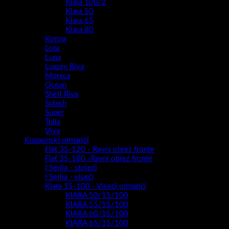
Kiara 100/2
Kiara 50
Kiara 65
Kiara 80
Korina
Lota
Luna
Luxury Riva
Monica
Ocean
Shelf Riva
Splash
Super
Tulia
Viva
Kupaonski ormarići
Flat 35-120 - Ravni obrez fronte
Flat 35-180 -Ravni obrez fronte
I Serija - stojeći
I Serija - viseći
Kiara 15-100 - Viseći ormarići
KIARA 50/15/100
KIARA 55/15/100
KIARA 60/15/100
KIARA 65/15/100