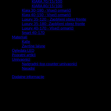
KIARA 70/15/100
KIARA 80/15/100
Kiara 30-180 - Viseći ormarići
Kiara 40-150 - Viseći ormarići
Luxury 35-120 - Zaobljeni obrez fronte
Luxury 35-180 -Zaobljeni obrez fronte
Luxury 40-170 - Viseći ormarići
Smart 40-170
Materijali
Kajle
Završne lajsne
Ogledala LED
Popratni artikli
Umivaonici
Nadgradni-top counter umivaonici
Nasadni
Dodatne informacije
Debljina lajsne :
12 mm
Dužina lajsne :
2,70 m