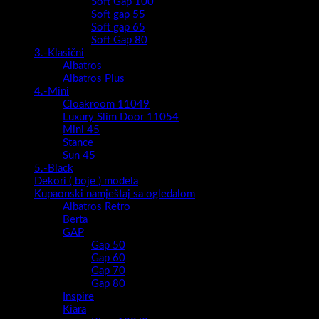
Soft Gap 100
Soft gap 55
Soft gap 65
Soft Gap 80
3.-Klasični
Albatros
Albatros Plus
4.-Mini
Cloakroom 11049
Luxury Slim Door 11054
Mini 45
Stance
Sun 45
5.-Black
Dekori ( boje ) modela
Kupaonski namještaj sa ogledalom
Albatros Retro
Berta
GAP
Gap 50
Gap 60
Gap 70
Gap 80
Inspire
Kiara