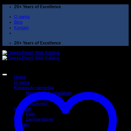
Skip
20+ Years of Excellence
to
O nama
content
Blog
Kontakt
20+ Years of Excellence
Home
O nama
Kupaonski namještaj
Namještaj sa ogledalom
Kupaonski ormarići
Umivaonici
Materijali
Kajle
Završne lajsne
Kontakt