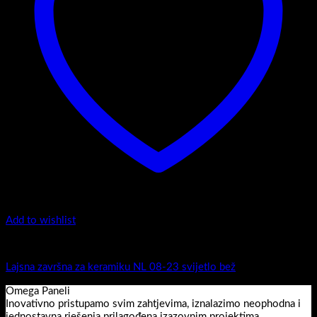
Add to wishlist
Završne lajsne
Lajsna završna za keramiku NL 08-23 svijetlo bež
Omega Paneli
Inovativno pristupamo svim zahtjevima, iznalazimo neophodna i
jednostavna rješenja prilagođena izazovnim projektima.