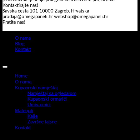
Kontaktirajte nas!
Savska cesta 101 10000 Zagreb, Hrvatska
prodaja@omegapaneli.hr webshop@omegapaneli.hr
Pratite nas!
O nama
Blog
Kontakt
Sva prava pridržana 2026 ©
Omegapaneli
Home
O nama
Kupaonski namještaj
Namještaj sa ogledalom
Kupaonski ormarići
Umivaonici
Materijali
Kajle
Završne lajsne
Kontakt