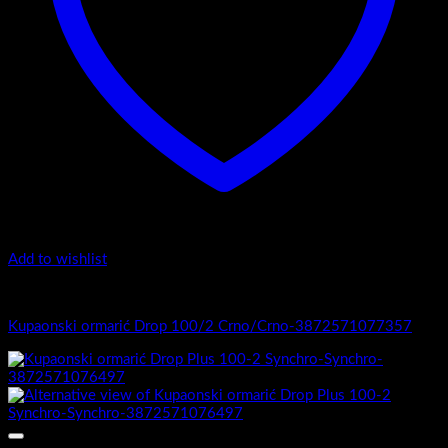
Add to wishlist
1.-Top counter
Kupaonski ormarić Drop 100/2 Crno/Crno-3872571077357