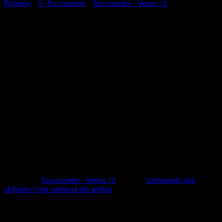
Početna
/
1.-Top counter
/
Top counter - Venus /1
Kupaonski ormarić Venus
60/1 S/Sassolight /S
Apsolutna jednostavnost i čistina linija za sve one koji vole
jednostavnost bez suvišnih detalja , a u isto vrijeme obogaćena
detaljima koji ga čine jedinstvenim.
Širok izbor dimenzija (50,60,78 cm) , širok izbor boja (super mat /
visoki sjaj / drveni dekori ), elegantna metalna ručica , te metal
box vodilica čine Venus idealnom kombinacijom za vaš životni
prostor.
Moderan ,privlačan , vrhunske izvedbe i nadasve kvalitetan
ormarić biti će sigurno pravi model za svaku kupaonicu.
Kategorija:
Top counter - Venus /1
Oznaka:
Umivaonik nije
uključen i nije sastavni dio artikla