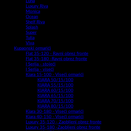
Luna
Luxury Riva
Monica
Ocean
Shelf Riva
Splash
Super
Tulia
Viva
Kupaonski ormarići
Flat 35-120 - Ravni obrez fronte
Flat 35-180 -Ravni obrez fronte
I Serija - stojeći
I Serija - viseći
Kiara 15-100 - Viseći ormarići
KIARA 50/15/100
KIARA 55/15/100
KIARA 60/15/100
KIARA 65/15/100
KIARA 70/15/100
KIARA 80/15/100
Kiara 30-180 - Viseći ormarići
Kiara 40-150 - Viseći ormarići
Luxury 35-120 - Zaobljeni obrez fronte
Luxury 35-180 -Zaobljeni obrez fronte