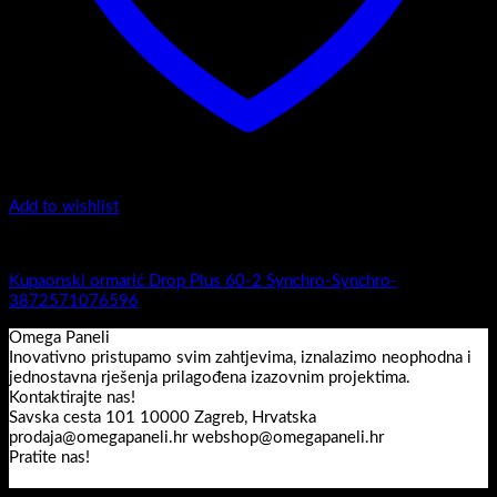
Add to wishlist
1.-Top counter
Kupaonski ormarić Drop Plus 60-2 Synchro-Synchro-
3872571076596
Omega Paneli
Inovativno pristupamo svim zahtjevima, iznalazimo neophodna i
jednostavna rješenja prilagođena izazovnim projektima.
Kontaktirajte nas!
Savska cesta 101 10000 Zagreb, Hrvatska
prodaja@omegapaneli.hr webshop@omegapaneli.hr
Pratite nas!