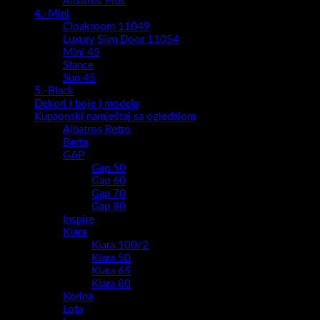
Albatros Plus
4.-Mini
Cloakroom 11049
Luxury Slim Door 11054
Mini 45
Stance
Sun 45
5.-Black
Dekori ( boje ) modela
Kupaonski namještaj sa ogledalom
Albatros Retro
Berta
GAP
Gap 50
Gap 60
Gap 70
Gap 80
Inspire
Kiara
Kiara 100/2
Kiara 50
Kiara 65
Kiara 80
Korina
Lota