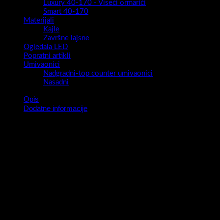
Luxury 40-170 - Viseći ormarići
Smart 40-170
Materijali
Kajle
Završne lajsne
Ogledala LED
Popratni artikli
Umivaonici
Nadgradni-top counter umivaonici
Nasadni
Opis
Dodatne informacije
Apsolutna jednostavnost i čistina linija za sve one koji vole
jednostavnost bez suvišnih detalja , a u isto vrijeme obogaćena
detaljima koji ga čine jedinstvenim.
Širok izbor dimenzija (50,60,78 cm) , širok izbor boja (super mat /
visoki sjaj / drveni dekori ), elegantna metalna ručica , te metal
box vodilica čine Venus idealnom kombinacijom za vaš životni
prostor.
Moderan ,privlačan , vrhunske izvedbe i nadasve kvalitetan
ormarić biti će sigurno pravi model za svaku kupaonicu.
Boja stranice kabineta