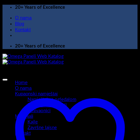
Skip
20+ Years of Excellence
to
O nama
content
Blog
Kontakt
20+ Years of Excellence
Home
O nama
Kupaonski namještaj
Namještaj sa ogledalom
Kupaonski ormarići
Umivaonici
Materijali
Kajle
Završne lajsne
Kontakt