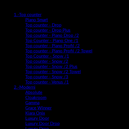
Kategorije proizvoda
1.-Top counter
Piano Smart
Top counter - Drop
Top counter - Drop Plus
Top counter - Piano Drop /2
Top Counter - Piano One /1
Top counter - Piano Profil /2
Top counter - Piano Profil /2 Towel
Top Counter - Snow /1
Top counter - Snow /2
Top counter - Snow /2 Plus
Top counter - Snow /2 Towel
Top counter - Snow /3
Top counter - Venus /1
2.-Moderni
Absolute
Cloakroom
Gamma
Grace Winner
Kiara Onix
Luxury Door
Luxury Door Drop
Luxury Drop