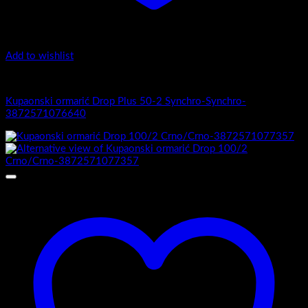
Add to wishlist
1.-Top counter
Kupaonski ormarić Drop Plus 50-2 Synchro-Synchro-
3872571076640