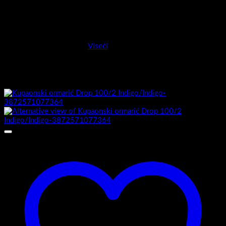
Ručica
Bijelo mat , metal
Montaža
Viseći
Povezani proizvodi