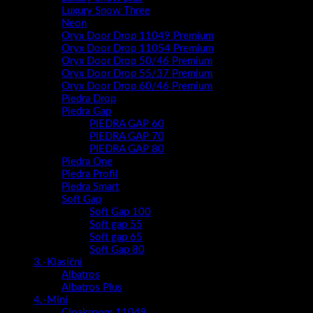
Luxury Snow Three
Neon
Oryx Door Drop 11049 Premium
Oryx Door Drop 11054 Premium
Oryx Door Drop 50/46 Premium
Oryx Door Drop 55/37 Premium
Oryx Door Drop 60/46 Premium
Piedra Drop
Piedra Gap
PIEDRA GAP 60
PIEDRA GAP 70
PIEDRA GAP 80
Piedra One
Piedra Profil
Piedra Smart
Soft Gap
Soft Gap 100
Soft gap 55
Soft gap 65
Soft Gap 80
3.-Klasični
Albatros
Albatros Plus
4.-Mini
Cloakroom 11049