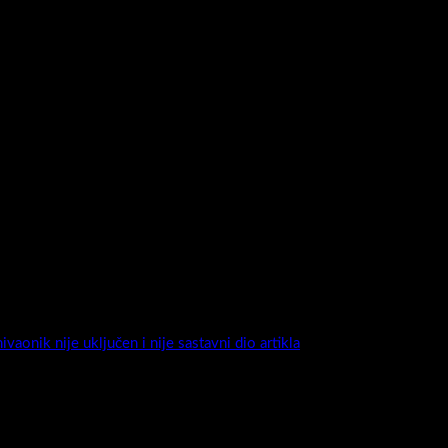
78-2 S-Sassolight
u .Moderan ,privlačan , vrhunske izvedbe i nadasve kvalitetan ormari
per mat / visoki sjaj / drveni dekori ) sigurno će biti dovoljni da oda
vaonik nije uključen i nije sastavni dio artikla