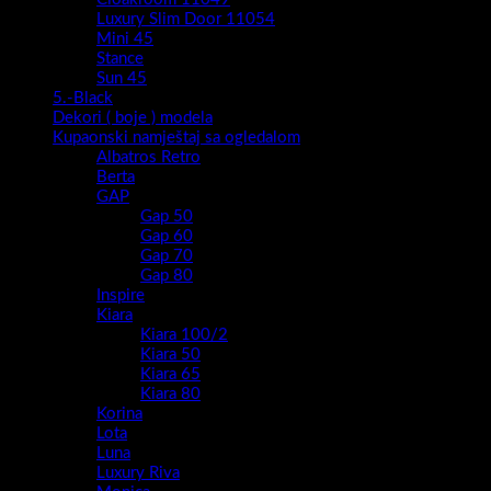
Luxury Slim Door 11054
Mini 45
Stance
Sun 45
5.-Black
Dekori ( boje ) modela
Kupaonski namještaj sa ogledalom
Albatros Retro
Berta
GAP
Gap 50
Gap 60
Gap 70
Gap 80
Inspire
Kiara
Kiara 100/2
Kiara 50
Kiara 65
Kiara 80
Korina
Lota
Luna
Luxury Riva