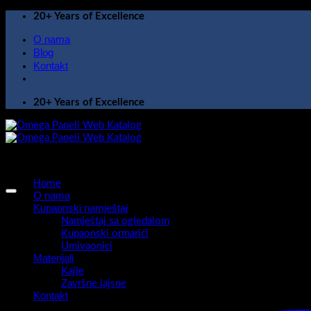
Skip
20+ Years of Excellence
to
O nama
content
Blog
Kontakt
20+ Years of Excellence
Home
O nama
Kupaonski namještaj
Namještaj sa ogledalom
Kupaonski ormarići
Umivaonici
Materijali
Kajle
Završne lajsne
Kontakt