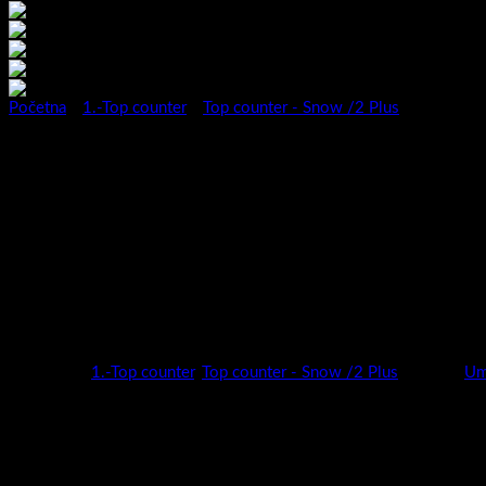
Početna
/
1.-Top counter
/
Top counter - Snow /2 Plus
Kupaonski ormarić Snow Plus 
Serija kupaonskih ormarića Snow predstavlja novitet za 2023. godin
Širok izbor dimenzija (50,60,78,100 i 120 cm) i širok izbor boja (su
Snow nudi potpunu slobodu kreiranja kupaonice vaših snova!
Kategorije:
1.-Top counter
,
Top counter - Snow /2 Plus
Oznaka:
Umi
Kategorije proizvoda