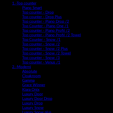
1.-Top counter
Piano Smart
Top counter - Drop
Top counter - Drop Plus
Top counter - Piano Drop /2
Top Counter - Piano One /1
Top counter - Piano Profil /2
Top counter - Piano Profil /2 Towel
Top Counter - Snow /1
Top counter - Snow /2
Top counter - Snow /2 Plus
Top counter - Snow /2 Towel
Top counter - Snow /3
Top counter - Venus /1
2.-Moderni
Absolute
Cloakroom
Gamma
Grace Winner
Kiara Onix
Luxury Door
Luxury Door Drop
Luxury Drop
Luxury Snow
Luxury Snow plus