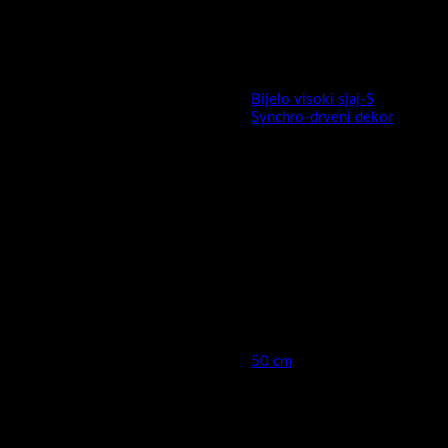
da odaberete pravi model za sebe.
Snow nudi potpunu slobodu kreiranja kupaonice vaših snova!
Bijelo visoki sjaj-S
,
Boja
Synchro-drveni dekor
MDF presvučen PET/PVC
Fronta ormarića izrada:
folijom
MDF presvučen PET/PVC
Stranice ormarića izrada:
folijom
Ormarić sastavljen :
Da
Širina cm (kod keramike moguća
50 cm
mala odstupanja )
Umivaonik uključen :
Ne