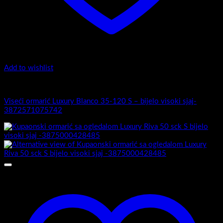
Add to wishlist
Luxury 35-120 - Zaobljeni obrez fronte
Viseći ormarić Luxury Blanco 35-120 S – bijelo visoki sjaj-
3872571075742