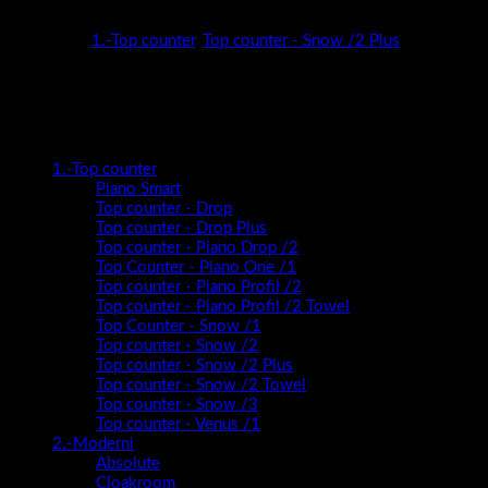
Snow nudi potpunu slobodu kreiranja kupaonice vaših snova!
Kategorije:
1.-Top counter
,
Top counter - Snow /2 Plus
Kategorije proizvoda
1.-Top counter
Piano Smart
Top counter - Drop
Top counter - Drop Plus
Top counter - Piano Drop /2
Top Counter - Piano One /1
Top counter - Piano Profil /2
Top counter - Piano Profil /2 Towel
Top Counter - Snow /1
Top counter - Snow /2
Top counter - Snow /2 Plus
Top counter - Snow /2 Towel
Top counter - Snow /3
Top counter - Venus /1
2.-Moderni
Absolute
Cloakroom