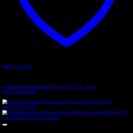
Add to wishlist
1.-Top counter
Kupaonski ormarić Drop Plus 100-2 Crno -Crno-
3872571076466