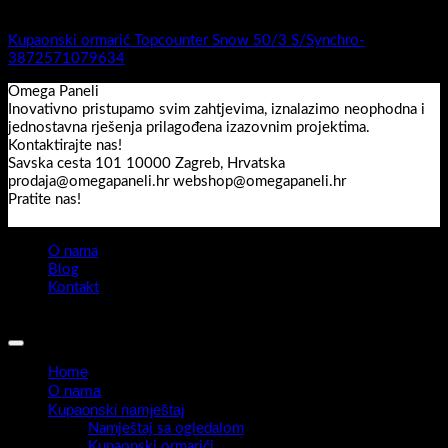
1.-Top counter
Kupaonski ormarić Topcounter Snow 50/3 S/Synchro-
3872571079634
Omega Paneli
Inovativno pristupamo svim zahtjevima, iznalazimo neophodna i
jednostavna rješenja prilagođena izazovnim projektima.
Kontaktirajte nas!
Savska cesta 101 10000 Zagreb, Hrvatska
prodaja@omegapaneli.hr webshop@omegapaneli.hr
Pratite nas!
O nama
Blog
Kontakt
Sva prava pridržana 2026 ©
Omegapaneli
Home
O nama
Kupaonski namještaj
Namještaj sa ogledalom
Kupaonski ormarići