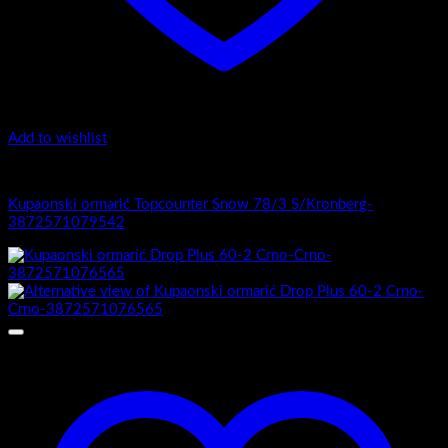
Add to wishlist
1.-Top counter
Kupaonski ormarić Topcounter Snow 78/3 S/Kronberg-
3872571079542