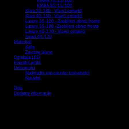
KIARA 70/15/100
KIARA 80/15/100
Kiara 30-180 - Viseći ormarići
Kiara 40-150 - Viseći ormarići
Luxury 35-120 - Zaobljeni obrez fronte
Luxury 35-180 -Zaobljeni obrez fronte
Luxury 40-170 - Viseći ormarići
Smart 40-170
Materijali
Kajle
Završne lajsne
Ogledala LED
Popratni artikli
Umivaonici
Nadgradni-top counter umivaonici
Nasadni
Opis
Dodatne informacije
Serija kupaonskih ormarića Snow predstavlja novitet za 2023.
godinu .Moderan ,privlačan , vrhunske izvedbe i nadasve
kvalitetan ormarić biti će sigurno pravi model za svaku kupaonicu.
Širok izbor dimenzija (50,60,78,100 i 120 cm) i širok izbor boja
(super mat / visoki sjaj / drveni dekori ) sigurno će biti dovoljni