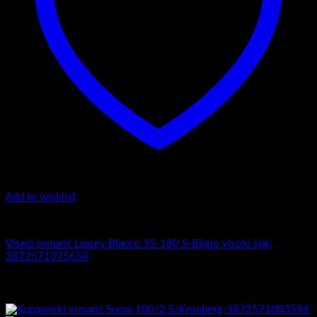
Add to wishlist
Luxury 35-180 -Zaobljeni obrez fronte
Viseći ormarić Luxury Blanco 35-180 S-Bijelo visoki sjaj-
3872571075650
Povezani proizvodi