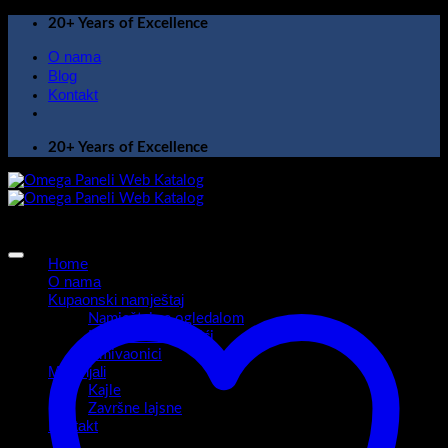
Skip
20+ Years of Excellence
to
O nama
content
Blog
Kontakt
20+ Years of Excellence
Home
O nama
Kupaonski namještaj
Namještaj sa ogledalom
Kupaonski ormarići
Umivaonici
Materijali
Kajle
Završne lajsne
Kontakt