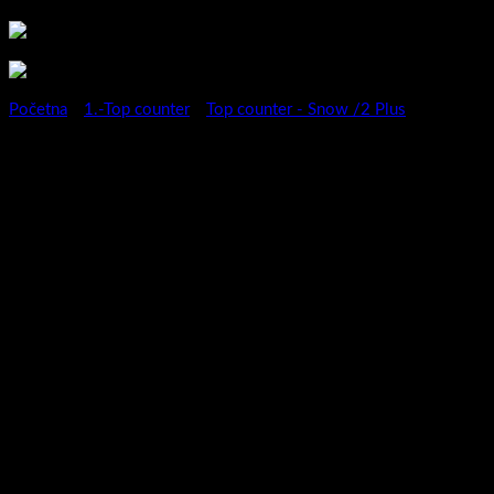
Početna
/
1.-Top counter
/
Top counter - Snow /2 Plus
Kupaonski ormarić Snow Plus
50/2 S/Synchro-
3872571076879
Serija kupaonskih ormarića Snow predstavlja novitet za 2023.
godinu .Moderan ,privlačan , vrhunske izvedbe i nadasve
kvalitetan ormarić biti će sigurno pravi model za svaku kupaonicu.
Širok izbor dimenzija (50,60,78,100 i 120 cm) i širok izbor boja
(super mat / visoki sjaj / drveni dekori ) sigurno će biti dovoljni
da odaberete pravi model za sebe.