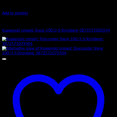
Add to wishlist
1.-Top counter
Kupaonski ormarić Snow 100/2 S/Kronberg-3872571083594