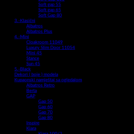
Soft gap 55
Soft gap 65
Soft Gap 80
3.-Klasični
Albatros
Albatros Plus
4.-Mini
Cloakroom 11049
Luxury Slim Door 11054
Mini 45
Stance
Sun 45
5.-Black
Dekori ( boje ) modela
Kupaonski namještaj sa ogledalom
Albatros Retro
Berta
GAP
Gap 50
Gap 60
Gap 70
Gap 80
Inspire
Kiara
Kiara 100/2