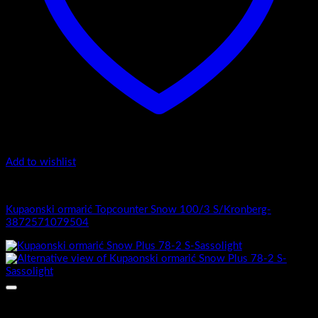
Add to wishlist
1.-Top counter
Kupaonski ormarić Topcounter Snow 100/3 S/Kronberg-
3872571079504