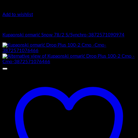
Add to wishlist
1.-Top counter
Kupaonski ormarić Snow 78/2 S/Synchro-3872571090974