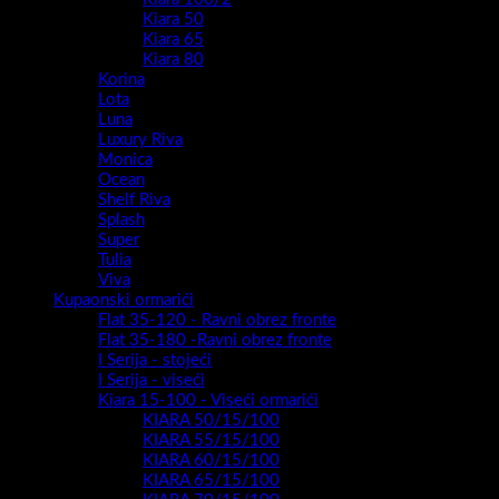
Kiara 50
Kiara 65
Kiara 80
Korina
Lota
Luna
Luxury Riva
Monica
Ocean
Shelf Riva
Splash
Super
Tulia
Viva
Kupaonski ormarići
Flat 35-120 - Ravni obrez fronte
Flat 35-180 -Ravni obrez fronte
I Serija - stojeći
I Serija - viseći
Kiara 15-100 - Viseći ormarići
KIARA 50/15/100
KIARA 55/15/100
KIARA 60/15/100
KIARA 65/15/100