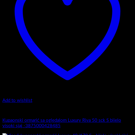
Add to wishlist
Luxury Riva
Kupaonski ormarić sa ogledalom Luxury Riva 50 sck S bijelo
visoki sjaj -3875000428485