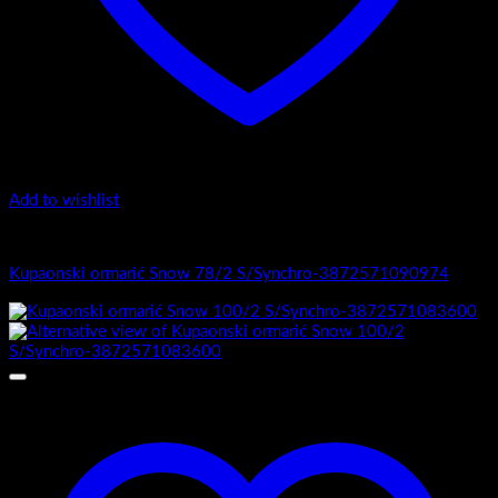
Add to wishlist
1.-Top counter
Kupaonski ormarić Snow 78/2 S/Synchro-3872571090974