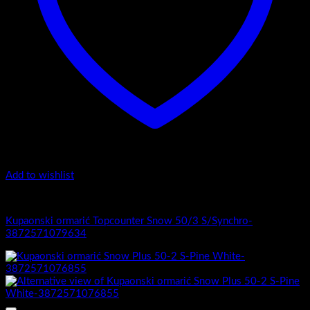
Add to wishlist
1.-Top counter
Kupaonski ormarić Topcounter Snow 50/3 S/Synchro-
3872571079634