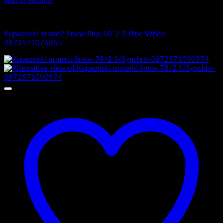
Add to wishlist
1.-Top counter
Kupaonski ormarić Snow Plus 50-2 S-Pine White-
3872571076855