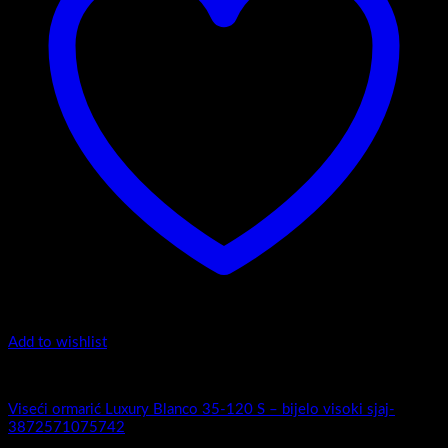
Add to wishlist
Luxury 35-120 - Zaobljeni obrez fronte
Viseći ormarić Luxury Blanco 35-120 S – bijelo visoki sjaj-
3872571075742