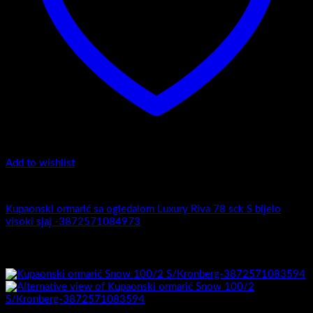
Add to wishlist
Luxury Riva
Kupaonski ormarić sa ogledalom Luxury Riva 78 sck S bijelo
visoki sjaj -3872571084973
Povezani proizvodi