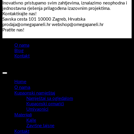
Inovativno pristupamo svim zahtjevima, iznalazimo neophodna i
jednostavna rješenja prilagođena izazovnim projektima.
Kontaktirajte nas!
Savska cesta 101 10000 Zagreb, Hrvatska
prodaja@omegapaneli.hr webshop@omegapaneli.hr
Pratite nas!
O nama
Blog
Kontakt
Sva prava pridržana 2026 ©
Omegapaneli
Home
O nama
Kupaonski namještaj
Namještaj sa ogledalom
Kupaonski ormarići
Umivaonici
Materijali
Kajle
Završne lajsne
Kontakt