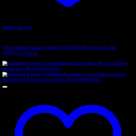
Add to wishlist
Luxury 35-180 -Zaobljeni obrez fronte
Viseći ormarić Luxury Blanco 35-180 S-Bijelo visoki sjaj-
3872571075650