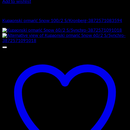
Add to wishlist
1.-Top counter
Kupaonski ormarić Snow 100/2 S/Kronberg-3872571083594