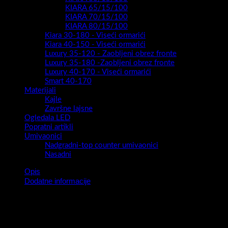
KIARA 65/15/100
KIARA 70/15/100
KIARA 80/15/100
Kiara 30-180 - Viseći ormarići
Kiara 40-150 - Viseći ormarići
Luxury 35-120 - Zaobljeni obrez fronte
Luxury 35-180 -Zaobljeni obrez fronte
Luxury 40-170 - Viseći ormarići
Smart 40-170
Materijali
Kajle
Završne lajsne
Ogledala LED
Popratni artikli
Umivaonici
Nadgradni-top counter umivaonici
Nasadni
Opis
Dodatne informacije
Serija kupaonskih ormarića Snow predstavlja novitet za 2023.
godinu .Moderan ,privlačan , vrhunske izvedbe i nadasve
kvalitetan ormarić biti će sigurno pravi model za svaku kupaonicu.