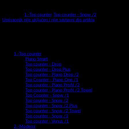
Kategorije:
1.-Top counter
,
Top counter - Snow /2
Oznaka:
Umivaonik nije uključen i nije sastavni dio artikla
Kategorije proizvoda
1.-Top counter
Piano Smart
Top counter - Drop
Top counter - Drop Plus
Top counter - Piano Drop /2
Top Counter - Piano One /1
Top counter - Piano Profil /2
Top counter - Piano Profil /2 Towel
Top Counter - Snow /1
Top counter - Snow /2
Top counter - Snow /2 Plus
Top counter - Snow /2 Towel
Top counter - Snow /3
Top counter - Venus /1
2.-Moderni