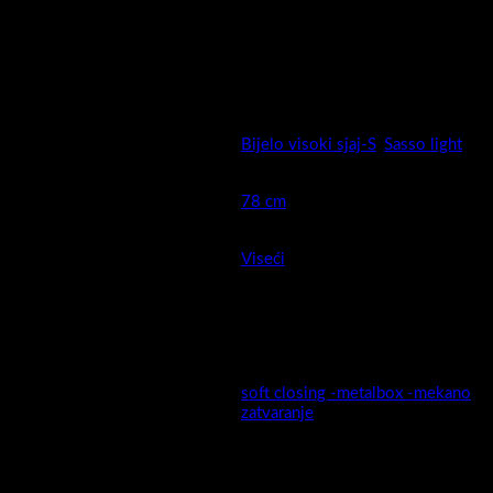
Širok izbor dimenzija (50,60,78,100 i 120 cm) i širok izbor boja
(super mat / visoki sjaj / drveni dekori ) sigurno će biti dovoljni
da odaberete pravi model za sebe.
Snow nudi potpunu slobodu kreiranja kupaonice vaših snova!
Boja
Bijelo visoki sjaj-S
,
Sasso light
Širina cm (kod keramike
78 cm
moguća mala odstupanja )
Montaža
Viseći
Montaža sa visećeg na stojeći
da, mogućnost ugradnje nogica
model
25cm ,vidi artikal A5670
soft closing -metalbox -mekano
Ladica
zatvaranje
MDF presvučen PET/PVC
Fronta ormarića izrada:
folijom