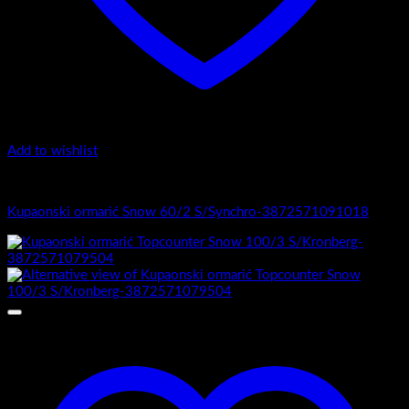
Add to wishlist
1.-Top counter
Kupaonski ormarić Snow 60/2 S/Synchro-3872571091018