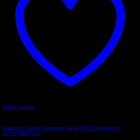
Add to wishlist
1.-Top counter
Kupaonski ormarić Topcounter Snow 100/3 S/Kronberg-
3872571079504