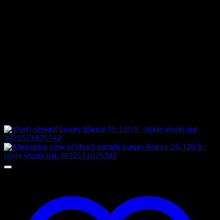
MDF presvučen PET/PVC
Stranice ormarića izrada:
folijom
Ormarić sastavljen :
Da
Umivaonik uključen :
Ne
Možda će vam se također svidjeti…