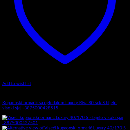
Add to wishlist
Luxury Riva
Kupaonski ormarić sa ogledalom Luxury Riva 80 sck S bijelo
visoki sjaj -3875000428515