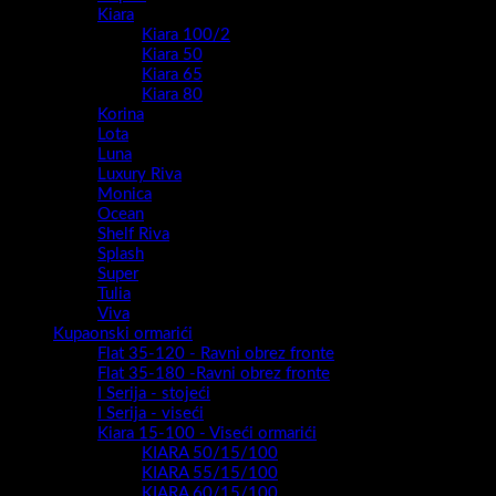
Kiara
Kiara 100/2
Kiara 50
Kiara 65
Kiara 80
Korina
Lota
Luna
Luxury Riva
Monica
Ocean
Shelf Riva
Splash
Super
Tulia
Viva
Kupaonski ormarići
Flat 35-120 - Ravni obrez fronte
Flat 35-180 -Ravni obrez fronte
I Serija - stojeći
I Serija - viseći
Kiara 15-100 - Viseći ormarići
KIARA 50/15/100
KIARA 55/15/100
KIARA 60/15/100