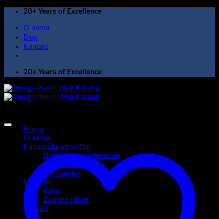
Skip
20+ Years of Excellence
to
O nama
content
Blog
Kontakt
20+ Years of Excellence
Home
O nama
Kupaonski namještaj
Namještaj sa ogledalom
Kupaonski ormarići
Umivaonici
Materijali
Kajle
Završne lajsne
Kontakt