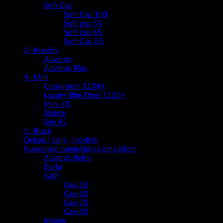
Soft Gap
Soft Gap 100
Soft gap 55
Soft gap 65
Soft Gap 80
3.-Klasični
Albatros
Albatros Plus
4.-Mini
Cloakroom 11049
Luxury Slim Door 11054
Mini 45
Stance
Sun 45
5.-Black
Dekori ( boje ) modela
Kupaonski namještaj sa ogledalom
Albatros Retro
Berta
GAP
Gap 50
Gap 60
Gap 70
Gap 80
Inspire