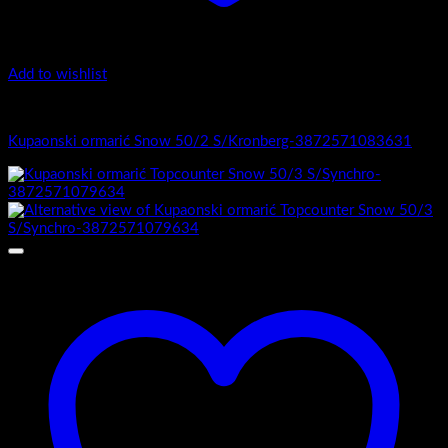
Add to wishlist
1.-Top counter
Kupaonski ormarić Snow 50/2 S/Kronberg-3872571083631