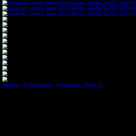
Početna
/
1.-Top counter
/
Top counter - Snow /2
Kupaonski ormarić Snow 50/2 H
Serija kupaonskih ormarića Snow predstavlja novitet za 2023. godin