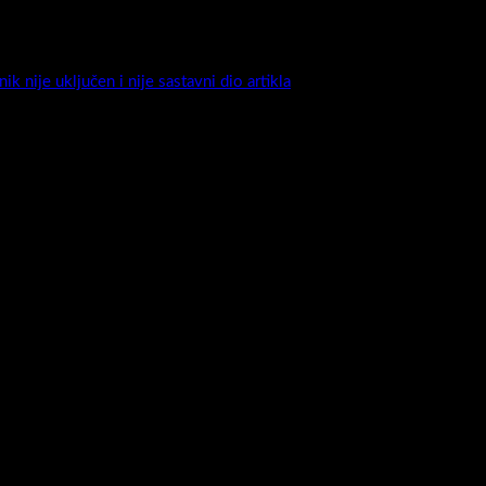
per mat / visoki sjaj / drveni dekori ) sigurno će biti dovoljni da oda
k nije uključen i nije sastavni dio artikla