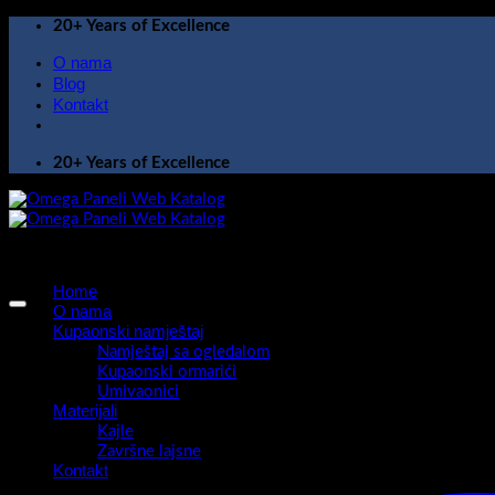
Skip
20+ Years of Excellence
to
O nama
content
Blog
Kontakt
20+ Years of Excellence
Home
O nama
Kupaonski namještaj
Namještaj sa ogledalom
Kupaonski ormarići
Umivaonici
Materijali
Kajle
Završne lajsne
Kontakt