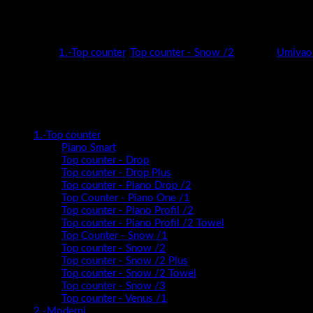
Širok izbor dimenzija (50,60,78,100 i 120 cm) i širok izbor boja (su
Snow nudi potpunu slobodu kreiranja kupaonice vaših snova!
Kategorije:
1.-Top counter
,
Top counter - Snow /2
Oznaka:
Umivaoni
Kategorije proizvoda
1.-Top counter
Piano Smart
Top counter - Drop
Top counter - Drop Plus
Top counter - Piano Drop /2
Top Counter - Piano One /1
Top counter - Piano Profil /2
Top counter - Piano Profil /2 Towel
Top Counter - Snow /1
Top counter - Snow /2
Top counter - Snow /2 Plus
Top counter - Snow /2 Towel
Top counter - Snow /3
Top counter - Venus /1
2.-Moderni