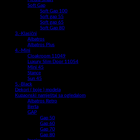
Soft Gap
Soft Gap 100
Soft gap 55
Soft gap 65
Soft Gap 80
3.-Klasični
Albatros
Albatros Plus
4.-Mini
Cloakroom 11049
Luxury Slim Door 11054
Mini 45
Stance
Sun 45
5.-Black
Dekori ( boje ) modela
Kupaonski namještaj sa ogledalom
Albatros Retro
Berta
GAP
Gap 50
Gap 60
Gap 70
Gap 80