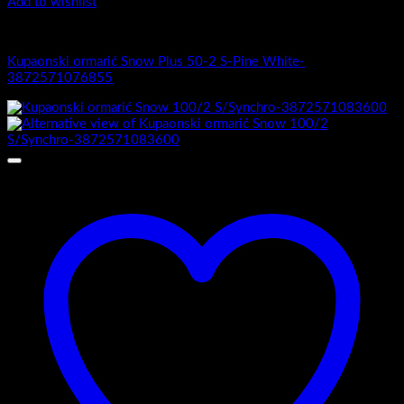
Add to wishlist
1.-Top counter
Kupaonski ormarić Snow Plus 50-2 S-Pine White-
3872571076855