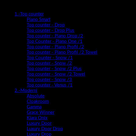
Kategorije proizvoda
1.-Top counter
Piano Smart
Top counter - Drop
Top counter - Drop Plus
Top counter - Piano Drop /2
Top Counter - Piano One /1
Top counter - Piano Profil /2
Top counter - Piano Profil /2 Towel
Top Counter - Snow /1
Top counter - Snow /2
Top counter - Snow /2 Plus
Top counter - Snow /2 Towel
Top counter - Snow /3
Top counter - Venus /1
2.-Moderni
Absolute
Cloakroom
Gamma
Grace Winner
Kiara Onix
Luxury Door
Luxury Door Drop
Luxury Drop