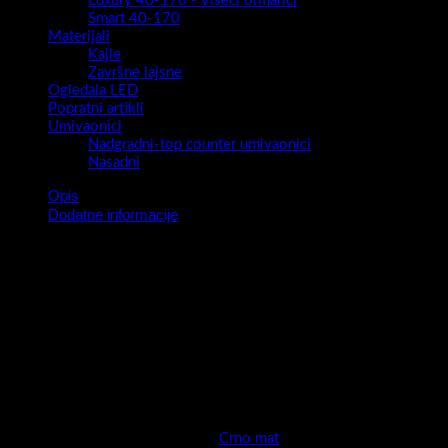
Luxury 40-170 - Viseći ormarići
Smart 40-170
Materijali
Kajle
Završne lajsne
Ogledala LED
Popratni artikli
Umivaonici
Nadgradni-top counter umivaonici
Nasadni
Opis
Dodatne informacije
Serija kupaonskih ormarića Snow predstavlja novitet za 2023.
godinu .Moderan ,privlačan , vrhunske izvedbe i nadasve
kvalitetan ormarić biti će sigurno pravi model za svaku kupaonicu.
Širok izbor dimenzija (50,60,78,100 i 120 cm) i širok izbor boja
(super mat / visoki sjaj / drveni dekori ) sigurno će biti dovoljni
da odaberete pravi model za sebe.
Snow nudi potpunu slobodu kreiranja kupaonice vaših snova!
Boja
Crno mat