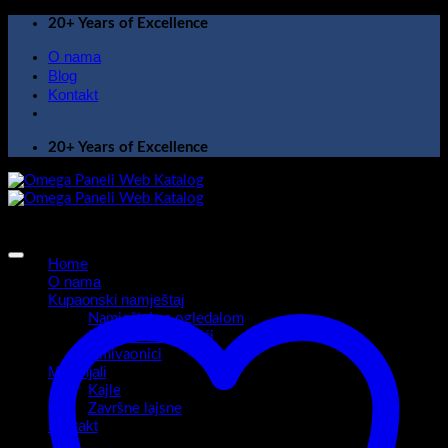
Skip
20+ Years of Excellence
to
O nama
content
Blog
Kontakt
20+ Years of Excellence
Home
O nama
Kupaonski namještaj
Namještaj sa ogledalom
Kupaonski ormarići
Umivaonici
Materijali
Kajle
Završne lajsne
Kontakt