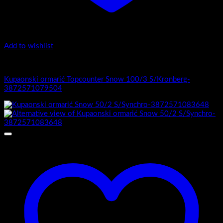
Add to wishlist
1.-Top counter
Kupaonski ormarić Topcounter Snow 100/3 S/Kronberg-
3872571079504