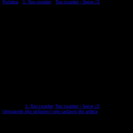
Početna
/
1.-Top counter
/
Top counter - Snow /2
Kupaonski ormarić Snow
120/4 Crno/Crno
Serija kupaonskih ormarića Snow predstavlja novitet za 2023.
godinu .Moderan ,privlačan , vrhunske izvedbe i nadasve
kvalitetan ormarić biti će sigurno pravi model za svaku kupaonicu.
Širok izbor dimenzija (50,60,78,100 i 120 cm) i širok izbor boja
(super mat / visoki sjaj / drveni dekori ) sigurno će biti dovoljni
da odaberete pravi model za sebe.
Snow nudi potpunu slobodu kreiranja kupaonice vaših snova!
Kategorije:
1.-Top counter
,
Top counter - Snow /2
Oznaka:
Umivaonik nije uključen i nije sastavni dio artikla