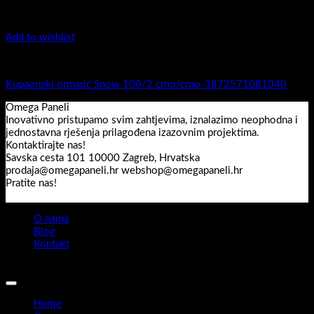
Add to wishlist
1.-Top counter
Kupaonski ormarić Snow 100/2 crno/crno-3872571081040
Omega Paneli
Inovativno pristupamo svim zahtjevima, iznalazimo neophodna i
jednostavna rješenja prilagođena izazovnim projektima.
Kontaktirajte nas!
Savska cesta 101 10000 Zagreb, Hrvatska
prodaja@omegapaneli.hr webshop@omegapaneli.hr
Pratite nas!
O nama
Blog
Kontakt
Sva prava pridržana 2026 ©
Omegapaneli
Home