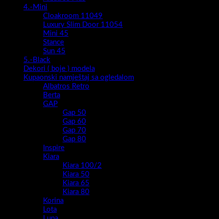
4.-Mini
Cloakroom 11049
Luxury Slim Door 11054
Mini 45
Stance
Sun 45
5.-Black
Dekori ( boje ) modela
Kupaonski namještaj sa ogledalom
Albatros Retro
Berta
GAP
Gap 50
Gap 60
Gap 70
Gap 80
Inspire
Kiara
Kiara 100/2
Kiara 50
Kiara 65
Kiara 80
Korina
Lota
Luna