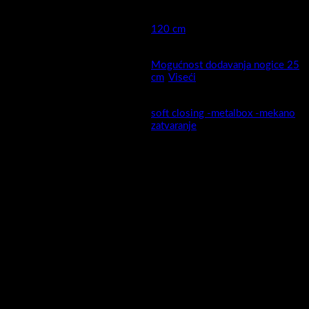
Širina cm (kod keramike
120 cm
moguća mala odstupanja )
Mogućnost dodavanja nogice 25
Montaža
cm
,
Viseći
soft closing -metalbox -mekano
Ladica
zatvaranje
Montaža sa visećeg na stojeći
da, mogućnost ugradnje nogica
model
25cm ,vidi artikal A5670
MDF presvučen PET/PVC
Fronta ormarića izrada:
folijom
MDF presvučen PET/PVC
Stranice ormarića izrada:
folijom
Ormarić sastavljen :
Da