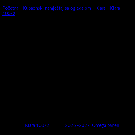
Početna
/
Kupaonski namještaj sa ogledalom
/
Kiara
/
Kiara
100/2
Kupaonski ormarić sa
ogledalom Kiara 100/2 Zeleno
– 3872571068706
Serija kupaonskih ormarića sa ogledalom Kiara omogućava Vam
da otkrijete ljepšu i veseliju stranu vaše kupaonice. Led rasvjeta
od 5 w , Power box sistem sa shuko utičnicom i prekidačem ,
pregrade unutar kabineta , sistem usporenog zatvaranja vrata
sigurno će od vaše kupaonice stvoriti u isto vrijeme i
funkcionalan i estetski prepoznatljiv ambijent.
Kategorija:
Kiara 100/2
Marka:
2026 -2027
,
Omega paneli