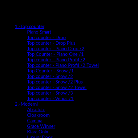
Kategorije proizvoda
1.-Top counter
Piano Smart
Top counter - Drop
Top counter - Drop Plus
Top counter - Piano Drop /2
Top Counter - Piano One /1
Top counter - Piano Profil /2
Top counter - Piano Profil /2 Towel
Top Counter - Snow /1
Top counter - Snow /2
Top counter - Snow /2 Plus
Top counter - Snow /2 Towel
Top counter - Snow /3
Top counter - Venus /1
2.-Moderni
Absolute
Cloakroom
Gamma
Grace Winner
Kiara Onix
Luxury Door