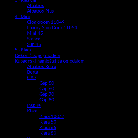
3.-Klasični
Albatros
Albatros Plus
4.-Mini
Cloakroom 11049
Luxury Slim Door 11054
Mini 45
Stance
Sun 45
5.-Black
Dekori ( boje ) modela
Kupaonski namještaj sa ogledalom
Albatros Retro
Berta
GAP
Gap 50
Gap 60
Gap 70
Gap 80
Inspire
Kiara
Kiara 100/2
Kiara 50
Kiara 65
Kiara 80