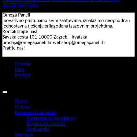
3872571077241
Omega Paneli
Inovativno pristupamo svim zahtjevima, iznalazimo neophodna i
jednostavna rješenja prilagođena izazovnim projektima.
Kontaktirajte nas!
Savska cesta 101 10000 Zagreb, Hrvatska
prodaja@omegapaneli.hr webshop@omegapaneli.hr
Pratite nas!
O nama
Blog
Kontakt
Sva prava pridržana 2026 ©
Omegapaneli
Home
O nama
Kupaonski namještaj
Namještaj sa ogledalom
Kupaonski ormarići
Umivaonici
Materijali