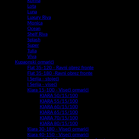
Korina
Lota
Luna
Luxury Riva
Monica
Ocean
Shelf Riva
Splash
Super
Tulia
Viva
Kupaonski ormarići
Flat 35-120 - Ravni obrez fronte
Flat 35-180 -Ravni obrez fronte
I Serija - stojeći
I Serija - viseći
Kiara 15-100 - Viseći ormarići
KIARA 50/15/100
KIARA 55/15/100
KIARA 60/15/100
KIARA 65/15/100
KIARA 70/15/100
KIARA 80/15/100
Kiara 30-180 - Viseći ormarići
Kiara 40-150 - Viseći ormarići