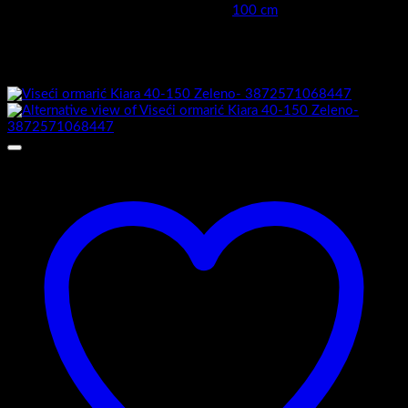
Širina cm (kod keramike moguća
100 cm
mala odstupanja )
Možda će vam se također svidjeti…