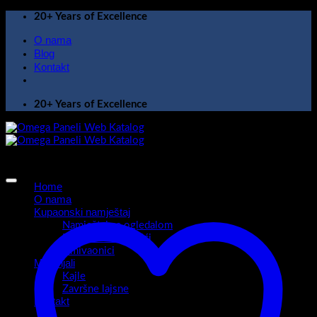
Skip
20+ Years of Excellence
to
O nama
content
Blog
Kontakt
20+ Years of Excellence
Home
O nama
Kupaonski namještaj
Namještaj sa ogledalom
Kupaonski ormarići
Umivaonici
Materijali
Kajle
Završne lajsne
Kontakt