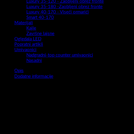
Luxury 35-120 - Zaobljeni obrez fronte
Luxury 35-180 -Zaobljeni obrez fronte
Luxury 40-170 - Viseći ormarići
Smart 40-170
Materijali
Kajle
Završne lajsne
Ogledala LED
Popratni artikli
Umivaonici
Nadgradni-top counter umivaonici
Nasadni
Opis
Dodatne informacije
Serija kupaonskih ormarića sa ogledalom Kiara omogućava Vam
da otkrijete ljepšu i veseliju stranu vaše kupaonice. Led rasvjeta
od 5 w , Power box sistem sa shuko utičnicom i prekidačem ,
pregrade unutar kabineta , sistem usporenog zatvaranja vrata
sigurno će od vaše kupaonice stvoriti u isto vrijeme i
funkcionalan i estetski prepoznatljiv ambijent.
Težina
26 kg