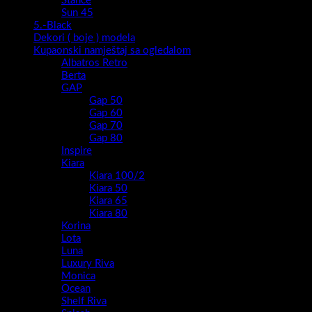
Stance
Sun 45
5.-Black
Dekori ( boje ) modela
Kupaonski namještaj sa ogledalom
Albatros Retro
Berta
GAP
Gap 50
Gap 60
Gap 70
Gap 80
Inspire
Kiara
Kiara 100/2
Kiara 50
Kiara 65
Kiara 80
Korina
Lota
Luna
Luxury Riva
Monica
Ocean
Shelf Riva