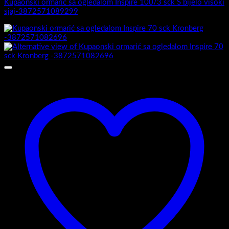
Kupaonski ormarić sa ogledalom Inspire 100/3 sck S bijelo visoki
sjaj-3872571089299