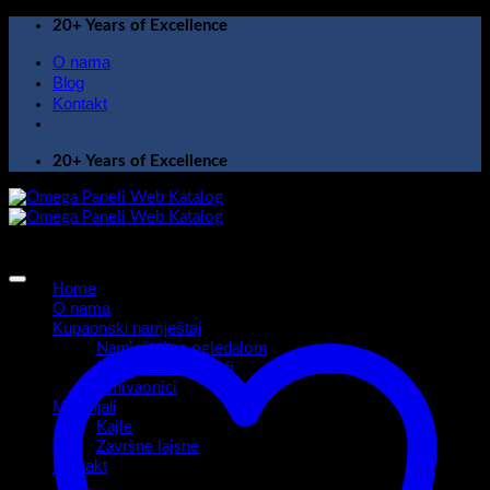
Skip
20+ Years of Excellence
to
O nama
content
Blog
Kontakt
20+ Years of Excellence
Home
O nama
Kupaonski namještaj
Namještaj sa ogledalom
Kupaonski ormarići
Umivaonici
Materijali
Kajle
Završne lajsne
Kontakt