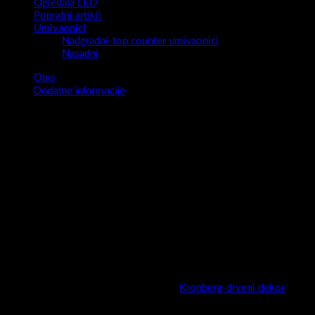
Ogledala LED
Popratni artikli
Umivaonici
Nadgradni-top counter umivaonici
Nasadni
Opis
Dodatne informacije
Serija kupaonskih ormarića sa ogledalom Riva ( sa zaobljenim
rubom stranice ) i Inspire (sa ravnim rubom stranice ) omogućava
Vam da otkrijete ljepšu veseliju stranu vaše kupaonice.Velik izbor
boja i dimenzija omogućava Vam da stvorite ambijent za potpuni
ugođaj. Led rasvjeta od 5 w , Power box sistem sa shuko
utičnicom i prekidačem , pregrade unutar kabineta , sistem
usporenog zatvaranja vrata u kombinaciji sa velikim izborom
dimenzija i različite izrade stranica u kombinaciji sa velikim
izborom boja sigurno će od vaše kupaonice stvoriti u isto vrijeme
i funkcionalan i estetski prepoznatljiv ambijent.
Boja
Kronberg-drveni dekor