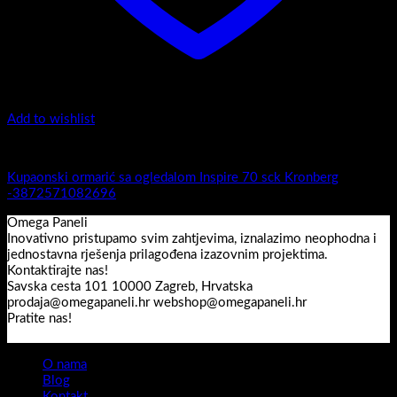
Add to wishlist
Inspire
Kupaonski ormarić sa ogledalom Inspire 70 sck Kronberg
-3872571082696
Omega Paneli
Inovativno pristupamo svim zahtjevima, iznalazimo neophodna i
jednostavna rješenja prilagođena izazovnim projektima.
Kontaktirajte nas!
Savska cesta 101 10000 Zagreb, Hrvatska
prodaja@omegapaneli.hr webshop@omegapaneli.hr
Pratite nas!
O nama
Blog
Kontakt