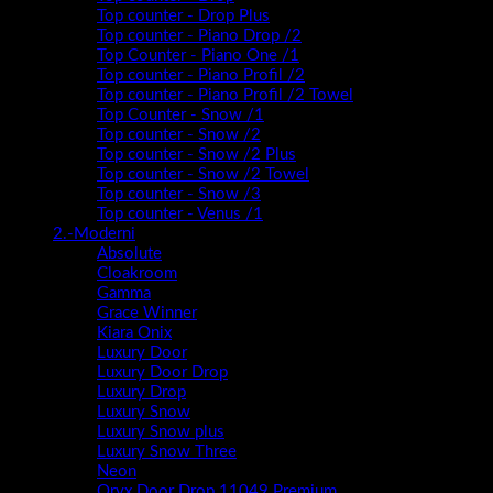
Top counter - Drop Plus
Top counter - Piano Drop /2
Top Counter - Piano One /1
Top counter - Piano Profil /2
Top counter - Piano Profil /2 Towel
Top Counter - Snow /1
Top counter - Snow /2
Top counter - Snow /2 Plus
Top counter - Snow /2 Towel
Top counter - Snow /3
Top counter - Venus /1
2.-Moderni
Absolute
Cloakroom
Gamma
Grace Winner
Kiara Onix
Luxury Door
Luxury Door Drop
Luxury Drop
Luxury Snow
Luxury Snow plus
Luxury Snow Three
Neon
Oryx Door Drop 11049 Premium