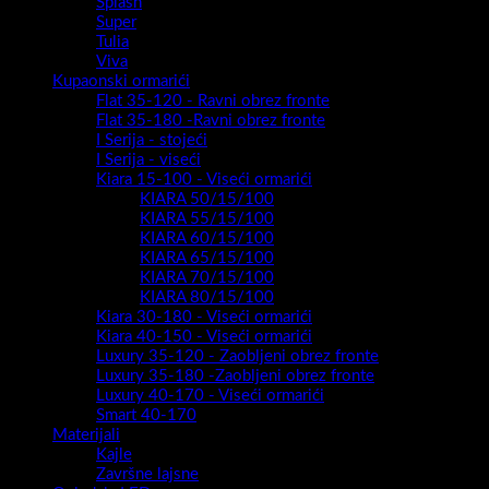
Splash
Super
Tulia
Viva
Kupaonski ormarići
Flat 35-120 - Ravni obrez fronte
Flat 35-180 -Ravni obrez fronte
I Serija - stojeći
I Serija - viseći
Kiara 15-100 - Viseći ormarići
KIARA 50/15/100
KIARA 55/15/100
KIARA 60/15/100
KIARA 65/15/100
KIARA 70/15/100
KIARA 80/15/100
Kiara 30-180 - Viseći ormarići
Kiara 40-150 - Viseći ormarići
Luxury 35-120 - Zaobljeni obrez fronte
Luxury 35-180 -Zaobljeni obrez fronte
Luxury 40-170 - Viseći ormarići
Smart 40-170
Materijali
Kajle
Završne lajsne