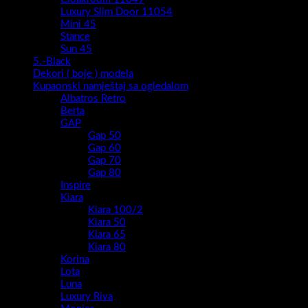
Luxury Slim Door 11054
Mini 45
Stance
Sun 45
5.-Black
Dekori ( boje ) modela
Kupaonski namještaj sa ogledalom
Albatros Retro
Berta
GAP
Gap 50
Gap 60
Gap 70
Gap 80
Inspire
Kiara
Kiara 100/2
Kiara 50
Kiara 65
Kiara 80
Korina
Lota
Luna
Luxury Riva