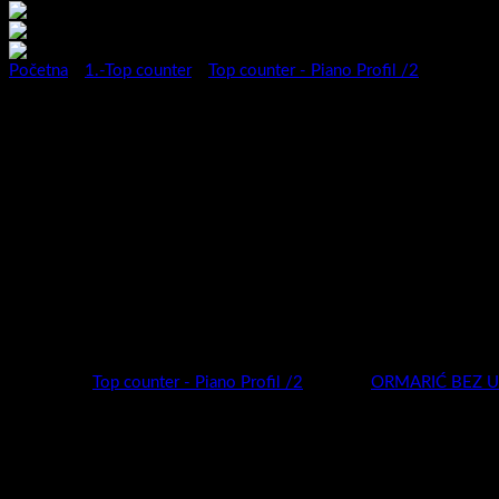
Početna
/
1.-Top counter
/
Top counter - Piano Profil /2
Kupaonski ormarić Piano Profil 8
Serija kupaonskih ormarića Piano Profil predstavlja novitet za 2024
Moderan ,privlačan , vrhunske izvedbe i nadasve kvalitetan ormarić
Širok izbor dimenzija (50,60,70,80,100cm) i širok izbor boja (super m
odaberete pravi model za sebe.
Piano Profil nudi potpunu slobodu kreiranja kupaonice vaših snova!
Kategorija:
Top counter - Piano Profil /2
Oznaka:
ORMARIĆ BEZ 
Kategorije proizvoda