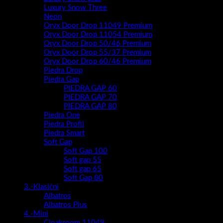
Luxury Snow Three
Neon
Oryx Door Drop 11049 Premium
Oryx Door Drop 11054 Premium
Oryx Door Drop 50/46 Premium
Oryx Door Drop 55/37 Premium
Oryx Door Drop 60/46 Premium
Piedra Drop
Piedra Gap
PIEDRA GAP 60
PIEDRA GAP 70
PIEDRA GAP 80
Piedra One
Piedra Profil
Piedra Smart
Soft Gap
Soft Gap 100
Soft gap 55
Soft gap 65
Soft Gap 80
3.-Klasični
Albatros
Albatros Plus
4.-Mini
Cloakroom 11049