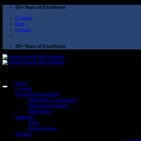
Skip
20+ Years of Excellence
to
O nama
content
Blog
Kontakt
20+ Years of Excellence
Home
O nama
Kupaonski namještaj
Namještaj sa ogledalom
Kupaonski ormarići
Umivaonici
Materijali
Kajle
Završne lajsne
Kontakt