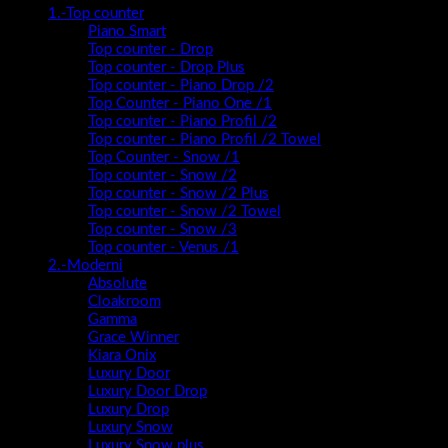
1.-Top counter
Piano Smart
Top counter - Drop
Top counter - Drop Plus
Top counter - Piano Drop /2
Top Counter - Piano One /1
Top counter - Piano Profil /2
Top counter - Piano Profil /2 Towel
Top Counter - Snow /1
Top counter - Snow /2
Top counter - Snow /2 Plus
Top counter - Snow /2 Towel
Top counter - Snow /3
Top counter - Venus /1
2.-Moderni
Absolute
Cloakroom
Gamma
Grace Winner
Kiara Onix
Luxury Door
Luxury Door Drop
Luxury Drop
Luxury Snow
Luxury Snow plus