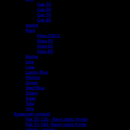
Gap 50
Gap 60
Gap 70
Gap 80
Inspire
Kiara
Kiara 100/2
Kiara 50
Kiara 65
Kiara 80
Korina
Lota
Luna
Luxury Riva
Monica
Ocean
Shelf Riva
Splash
Super
Tulia
Viva
Kupaonski ormarići
Flat 35-120 - Ravni obrez fronte
Flat 35-180 -Ravni obrez fronte
I Serija - stojeći