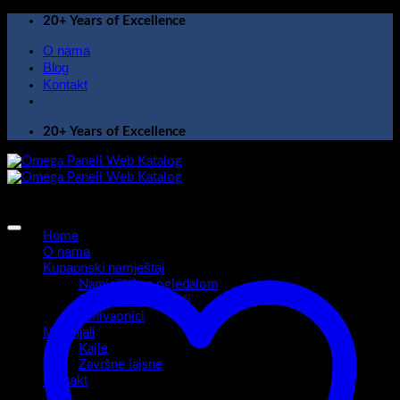
Skip
20+ Years of Excellence
to
O nama
content
Blog
Kontakt
20+ Years of Excellence
Home
O nama
Kupaonski namještaj
Namještaj sa ogledalom
Kupaonski ormarići
Umivaonici
Materijali
Kajle
Završne lajsne
Kontakt