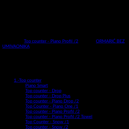
Širok izbor dimenzija (50,60,70,80,100cm) i širok izbor boja
(super mat / visoki sjaj / drveni dekori ), elegantna metalna
ručkica , te novi sistem “slim” antracit vodilica zasigurno će biti
dovoljni da odaberete pravi model za sebe.
Piano Profil nudi potpunu slobodu kreiranja kupaonice vaših
snova!
Kategorija:
Top counter - Piano Profil /2
Oznaka:
ORMARIĆ BEZ
UMIVAONIKA
Kategorije proizvoda
1.-Top counter
Piano Smart
Top counter - Drop
Top counter - Drop Plus
Top counter - Piano Drop /2
Top Counter - Piano One /1
Top counter - Piano Profil /2
Top counter - Piano Profil /2 Towel
Top Counter - Snow /1
Top counter - Snow /2