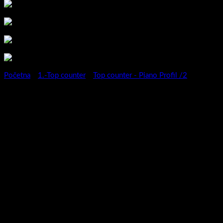
Početna
/
1.-Top counter
/
Top counter - Piano Profil /2
Kupaonski ormarić Piano
Profil 60/2 S /Sasso
Sandbeige / S
Serija kupaonskih ormarića Piano Profil predstavlja novitet za
2024 godinu .
Moderan ,privlačan , vrhunske izvedbe i nadasve kvalitetan
ormarić biti će sigurno pravi model za svaku kupaonicu.