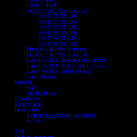
I Serija - viseći
Kiara 15-100 - Viseći ormarići
KIARA 50/15/100
KIARA 55/15/100
KIARA 60/15/100
KIARA 65/15/100
KIARA 70/15/100
KIARA 80/15/100
Kiara 30-180 - Viseći ormarići
Kiara 40-150 - Viseći ormarići
Luxury 35-120 - Zaobljeni obrez fronte
Luxury 35-180 -Zaobljeni obrez fronte
Luxury 40-170 - Viseći ormarići
Smart 40-170
Materijali
Kajle
Završne lajsne
Ogledala LED
Popratni artikli
Umivaonici
Nadgradni-top counter umivaonici
Nasadni
Opis
Dodatne informacije