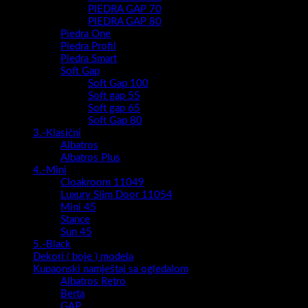
PIEDRA GAP 70
PIEDRA GAP 80
Piedra One
Piedra Profil
Piedra Smart
Soft Gap
Soft Gap 100
Soft gap 55
Soft gap 65
Soft Gap 80
3.-Klasični
Albatros
Albatros Plus
4.-Mini
Cloakroom 11049
Luxury Slim Door 11054
Mini 45
Stance
Sun 45
5.-Black
Dekori ( boje ) modela
Kupaonski namještaj sa ogledalom
Albatros Retro
Berta
GAP