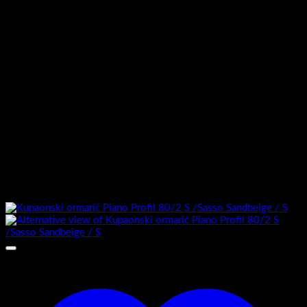
Ormarić sastavljen :
Da
Umivaonik uključen :
Ne
Boja stranice kabineta :
S-bijelo visoki sjaj
Boja ploče kabineta:
Sasso Sandbeige
Boja fronte kabineta:
S-bijelo visoki sjaj
Povezani proizvodi