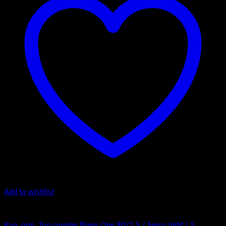
Add to wishlist
Top Counter - Piano One /1
Kup. orm. Top counter Piano One 80/1 S / Sasso light / S