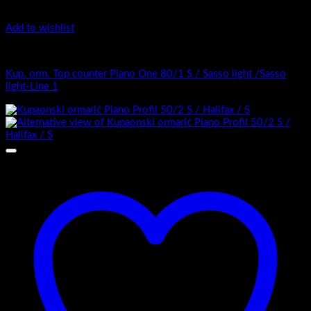
Add to wishlist
Top Counter - Piano One /1
Kup. orm. Top counter Piano One 80/1 S / Sasso light /Sasso
light-Line 1