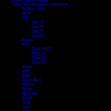
Kupaonski namještaj sa ogledalom
Albatros Retro
Berta
GAP
Gap 50
Gap 60
Gap 70
Gap 80
Inspire
Kiara
Kiara 100/2
Kiara 50
Kiara 65
Kiara 80
Korina
Lota
Luna
Luxury Riva
Monica
Ocean
Shelf Riva
Splash
Super
Tulia
Viva