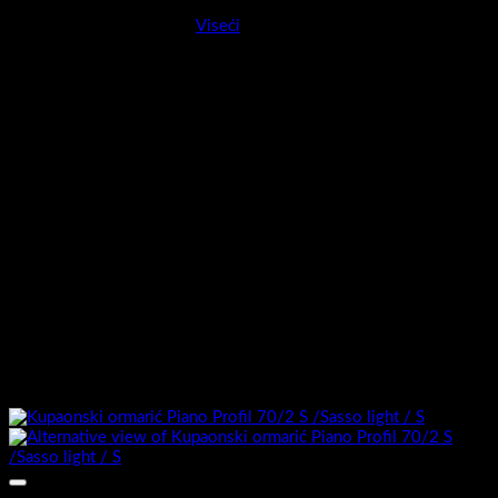
Montaža
Viseći
Ormarić sastavljen :
Da
Umivaonik uključen :
Ne
Boja stranice kabineta :
Halifax
Boja ploče kabineta:
Halifax
Boja fronte kabineta:
Halifax
Povezani proizvodi