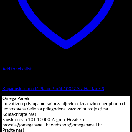
Add to wishlist
Top counter - Piano Profil /2
Kupaonski ormarić Piano Profil 100/2 S / Halifax / S
Omega Paneli
Inovativno pristupamo svim zahtjevima, iznalazimo neophodna i
jednostavna rješenja prilagođena izazovnim projektima.
Kontaktirajte nas!
Savska cesta 101 10000 Zagreb, Hrvatska
prodaja@omegapaneli.hr webshop@omegapaneli.hr
Pratite nas!