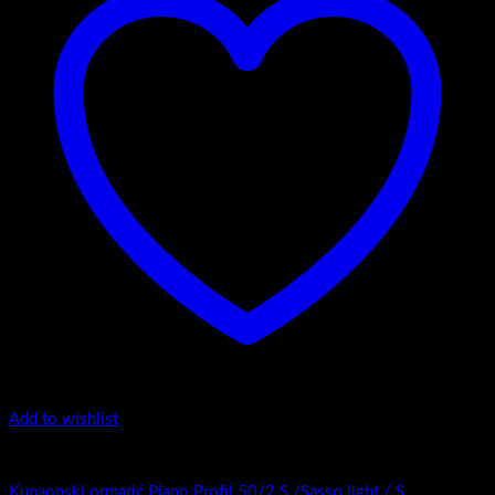
Add to wishlist
Top counter - Piano Profil /2
Kupaonski ormarić Piano Profil 50/2 S /Sasso light / S