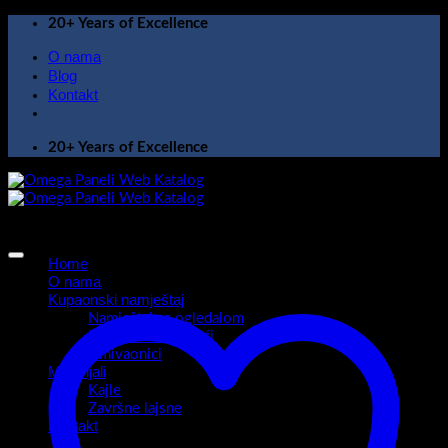
Skip
20+ Years of Excellence
to
O nama
content
Blog
Kontakt
20+ Years of Excellence
Home
O nama
Kupaonski namještaj
Namještaj sa ogledalom
Kupaonski ormarići
Umivaonici
Materijali
Kajle
Završne lajsne
Kontakt