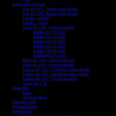
Kupaonski ormarići
Flat 35-120 - Ravni obrez fronte
Flat 35-180 -Ravni obrez fronte
I Serija - stojeći
I Serija - viseći
Kiara 15-100 - Viseći ormarići
KIARA 50/15/100
KIARA 55/15/100
KIARA 60/15/100
KIARA 65/15/100
KIARA 70/15/100
KIARA 80/15/100
Kiara 30-180 - Viseći ormarići
Kiara 40-150 - Viseći ormarići
Luxury 35-120 - Zaobljeni obrez fronte
Luxury 35-180 -Zaobljeni obrez fronte
Luxury 40-170 - Viseći ormarići
Smart 40-170
Materijali
Kajle
Završne lajsne
Ogledala LED
Popratni artikli
Umivaonici