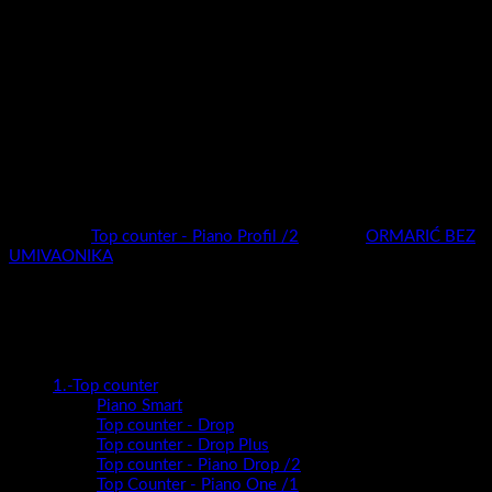
2024 godinu .
Moderan ,privlačan , vrhunske izvedbe i nadasve kvalitetan
ormarić biti će sigurno pravi model za svaku kupaonicu.
Širok izbor dimenzija (50,60,70,80,100cm) i širok izbor boja
(super mat / visoki sjaj / drveni dekori ), elegantna metalna
ručkica , te novi sistem “slim” antracit vodilica zasigurno će biti
dovoljni da odaberete pravi model za sebe.
Piano Profil nudi potpunu slobodu kreiranja kupaonice vaših
snova!
Kategorija:
Top counter - Piano Profil /2
Oznaka:
ORMARIĆ BEZ
UMIVAONIKA
Kategorije proizvoda
1.-Top counter
Piano Smart
Top counter - Drop
Top counter - Drop Plus
Top counter - Piano Drop /2
Top Counter - Piano One /1