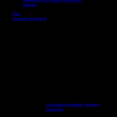
Nadgradni-top counter umivaonici
Nasadni
Opis
Dodatne informacije
Serija kupaonskih ormarića Piano Profil predstavlja novitet za
2024 godinu .
Moderan ,privlačan , vrhunske izvedbe i nadasve kvalitetan
ormarić biti će sigurno pravi model za svaku kupaonicu.
Širok izbor dimenzija (50,60,70,80,100cm) i širok izbor boja
(super mat / visoki sjaj / drveni dekori ), elegantna metalna
ručkica , te novi sistem “slim” antracit vodilica zasigurno će biti
dovoljni da odaberete pravi model za sebe.
Piano Profil nudi potpunu slobodu kreiranja kupaonice vaših
snova!
Stranice ormarića
MDF presvučen PET/PVC folijom
izrada:
slim antracit metalbox -mekano
Ladica
zatvaranje