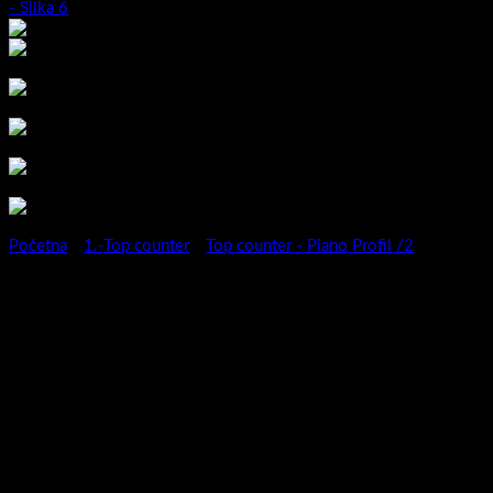
Početna
/
1.-Top counter
/
Top counter - Piano Profil /2
Kupaonski ormarić Piano
Profil 60/2 Halifax / Halifax /
Halifax
Serija kupaonskih ormarića Piano Profil predstavlja novitet za