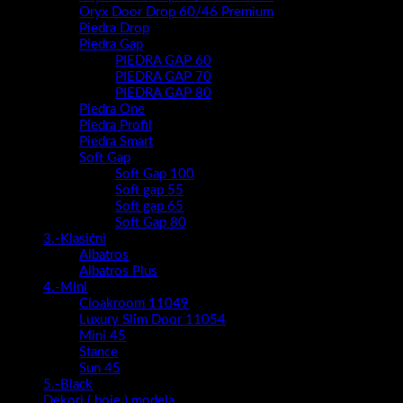
Oryx Door Drop 60/46 Premium
Piedra Drop
Piedra Gap
PIEDRA GAP 60
PIEDRA GAP 70
PIEDRA GAP 80
Piedra One
Piedra Profil
Piedra Smart
Soft Gap
Soft Gap 100
Soft gap 55
Soft gap 65
Soft Gap 80
3.-Klasični
Albatros
Albatros Plus
4.-Mini
Cloakroom 11049
Luxury Slim Door 11054
Mini 45
Stance
Sun 45
5.-Black
Dekori ( boje ) modela