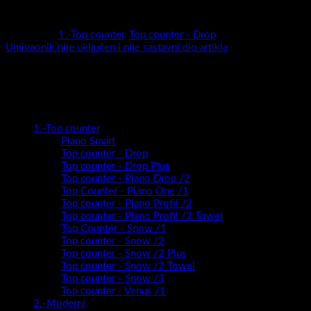
Zato volimo svoju kupaonicu , Drop…
Kategorije:
1.-Top counter
,
Top counter - Drop
Oznaka:
Umivaonik nije uključen i nije sastavni dio artikla
Kategorije proizvoda
1.-Top counter
Piano Smart
Top counter - Drop
Top counter - Drop Plus
Top counter - Piano Drop /2
Top Counter - Piano One /1
Top counter - Piano Profil /2
Top counter - Piano Profil /2 Towel
Top Counter - Snow /1
Top counter - Snow /2
Top counter - Snow /2 Plus
Top counter - Snow /2 Towel
Top counter - Snow /3
Top counter - Venus /1
2.-Moderni