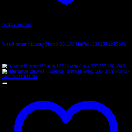
Add to wishlist
Luxury 35-180 -Zaobljeni obrez fronte
Viseći ormarić Luxury Blanco 35-180 Halifax -3872571075698
Povezani proizvodi