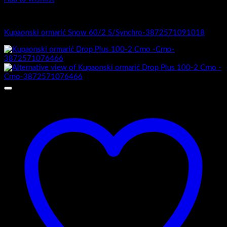
1.-Top counter
Kupaonski ormarić Snow 60/2 S/Synchro-3872571091018