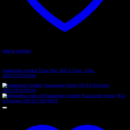
Add to wishlist
1.-Top counter
Kupaonski ormarić Drop Plus 100-2 Crno -Crno-
3872571076466