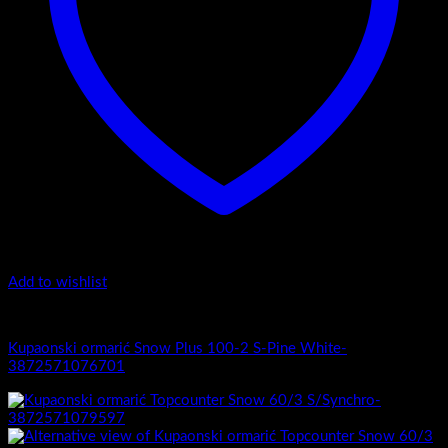
Add to wishlist
1.-Top counter
Kupaonski ormarić Snow Plus 100-2 S-Pine White-
3872571076701