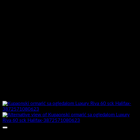
MDF presvučen PET/PVC
Stranice ormarića izrada:
folijom
Ormarić sastavljen :
Da
Umivaonik uključen :
Ne
Montaža sa visećeg na stojeći
da, mogućnost ugradnje nogica
model
25cm ,vidi artikal A5670
Možda će vam se također svidjeti…