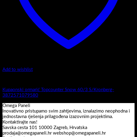
Add to wishlist
1.-Top counter
Kupaonski ormarić Topcounter Snow 60/3 S/Kronberg-
3872571079580
Omega Paneli
Inovativno pristupamo svim zahtjevima, iznalazimo neophodna i
jednostavna rješenja prilagođena izazovnim projektima.
Kontaktirajte nas!
Savska cesta 101 10000 Zagreb, Hrvatska
prodaja@omegapaneli.hr webshop@omegapaneli.hr