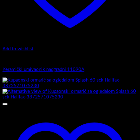
Add to wishlist
Nadgradni-top counter umivaonici
Keramički umivaonik nadgradni 11090A