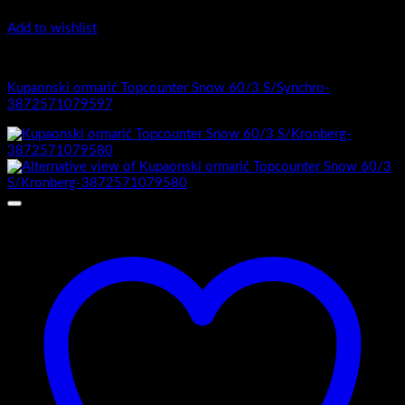
Add to wishlist
1.-Top counter
Kupaonski ormarić Topcounter Snow 60/3 S/Synchro-
3872571079597