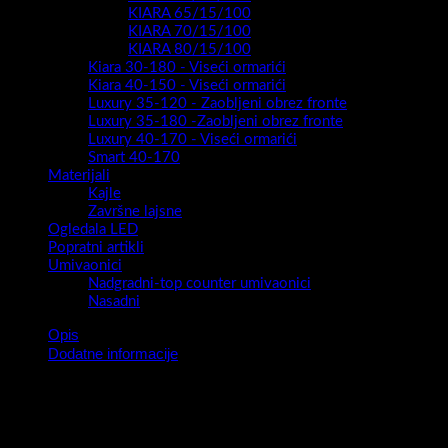
KIARA 65/15/100
KIARA 70/15/100
KIARA 80/15/100
Kiara 30-180 - Viseći ormarići
Kiara 40-150 - Viseći ormarići
Luxury 35-120 - Zaobljeni obrez fronte
Luxury 35-180 -Zaobljeni obrez fronte
Luxury 40-170 - Viseći ormarići
Smart 40-170
Materijali
Kajle
Završne lajsne
Ogledala LED
Popratni artikli
Umivaonici
Nadgradni-top counter umivaonici
Nasadni
Opis
Dodatne informacije
…elegancija,jednostavnost…..
Apsolutna jednostavnost i čistina linija za sve one koji vole
jednostavnost bez suvišnih detalja , a u isto vrijeme obogaćena