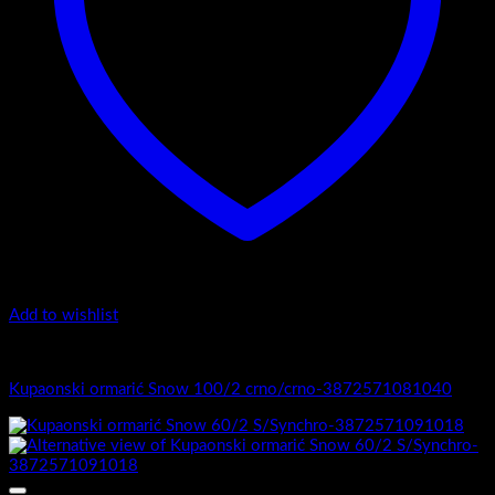
Add to wishlist
1.-Top counter
Kupaonski ormarić Snow 100/2 crno/crno-3872571081040