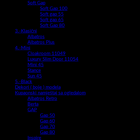
Soft Gap
Soft Gap 100
Soft gap 55
Soft gap 65
Soft Gap 80
3.-Klasični
Albatros
Albatros Plus
4.-Mini
Cloakroom 11049
Luxury Slim Door 11054
Mini 45
Stance
Sun 45
5.-Black
Dekori ( boje ) modela
Kupaonski namještaj sa ogledalom
Albatros Retro
Berta
GAP
Gap 50
Gap 60
Gap 70
Gap 80
Inspire