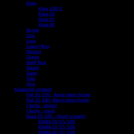
Kiara
Kiara 100/2
Kiara 50
Kiara 65
Kiara 80
Korina
Lota
Luna
Luxury Riva
Monica
Ocean
Shelf Riva
Splash
Super
Tulia
Viva
Kupaonski ormarići
Flat 35-120 - Ravni obrez fronte
Flat 35-180 -Ravni obrez fronte
I Serija - stojeći
I Serija - viseći
Kiara 15-100 - Viseći ormarići
KIARA 50/15/100
KIARA 55/15/100
KIARA 60/15/100