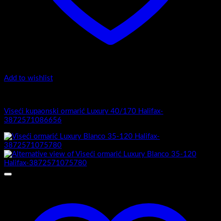
Add to wishlist
Luxury 40-170 - Viseći ormarići
Viseći kupaonski ormarić Luxury 40/170 Halifax-
3872571086656