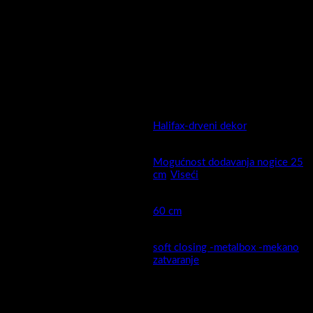
detaljima koji ga čine jedinstvenim. Četri različite dimenzije čine
Drop idealnom kombinacijom za vaš životni prostor.
Mogućnost montaže na nogicama ili bez , izvedba bez ručkica ,
lagano soft closing zatvaranje ladica te bogatstvo boja čine Drop
pravim izborom.
Zato volimo svoju kupaonicu , Drop…
Boja
Halifax-drveni dekor
Mogućnost dodavanja nogice 25
Montaža
cm
,
Viseći
Širina cm (kod keramike
60 cm
moguća mala odstupanja )
soft closing -metalbox -mekano
Ladica
zatvaranje
MDF presvučen PET/PVC
Fronta ormarića izrada:
folijom