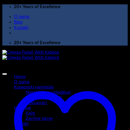
Skip
20+ Years of Excellence
to
O nama
content
Blog
Kontakt
20+ Years of Excellence
Home
O nama
Kupaonski namještaj
Namještaj sa ogledalom
Kupaonski ormarići
Umivaonici
Materijali
Kajle
Završne lajsne
Kontakt