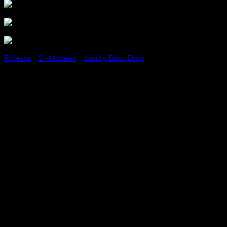
Početna
/
2.-Moderni
/
Luxury Door Drop
Kupaonski ormarić blok
Luxury Door Drop 50 Indigo
mat-3872571078682
…elegancija,jednostavnost…..
Apsolutna jednostavnost i čistina linija za sve one koji vole
jednostavnost bez suvišnih detalja , a u isto vrijeme obogaćena
detaljima koji ga čine jedinstvenim. Tri različite dimenzije i izbor
boja čine Door-Drop idealnom kombinacijom za vaš životni
prostor.