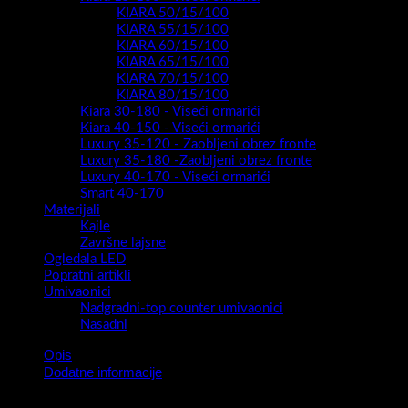
KIARA 50/15/100
KIARA 55/15/100
KIARA 60/15/100
KIARA 65/15/100
KIARA 70/15/100
KIARA 80/15/100
Kiara 30-180 - Viseći ormarići
Kiara 40-150 - Viseći ormarići
Luxury 35-120 - Zaobljeni obrez fronte
Luxury 35-180 -Zaobljeni obrez fronte
Luxury 40-170 - Viseći ormarići
Smart 40-170
Materijali
Kajle
Završne lajsne
Ogledala LED
Popratni artikli
Umivaonici
Nadgradni-top counter umivaonici
Nasadni
Opis
Dodatne informacije
…elegancija,jednostavnost…..