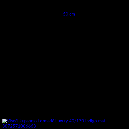
Širina cm (kod keramike
50 cm
moguća mala odstupanja )
Montaža sa visećeg na stojeći
da, mogućnost ugradnje nogica
model
25cm ,vidi artikal A5670
Umivaonik izrada :
Keramički
Umivaonik uključen :
Da
Zatvaranje vrata
soft closing – mekano zatvaranje
Nogice uključene
Da , 2 nogice A5670 crno 25 cm
Možda će vam se također svidjeti…