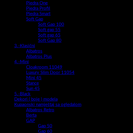
Piedra One
Piedra Profil
Piedra Smart
Soft Gap
Soft Gap 100
Soft gap 55
Soft gap 65
Soft Gap 80
3.-Klasični
Albatros
Albatros Plus
4.-Mini
Cloakroom 11049
Luxury Slim Door 11054
Mini 45
Stance
Sun 45
5.-Black
Dekori ( boje ) modela
Kupaonski namještaj sa ogledalom
Albatros Retro
Berta
GAP
Gap 50
Gap 60