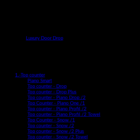
Mogućnost montaže na nogicama ili bez , izvedba bez ručkica ,
metalne mat crne nogice ,prilagođene dubine umivaonika čine
Door-Drop pravim izborom.
Zato volimo svoju kupaonicu ,Door-Drop…
Kategorija:
Luxury Door Drop
Kategorije proizvoda
1.-Top counter
Piano Smart
Top counter - Drop
Top counter - Drop Plus
Top counter - Piano Drop /2
Top Counter - Piano One /1
Top counter - Piano Profil /2
Top counter - Piano Profil /2 Towel
Top Counter - Snow /1
Top counter - Snow /2
Top counter - Snow /2 Plus
Top counter - Snow /2 Towel