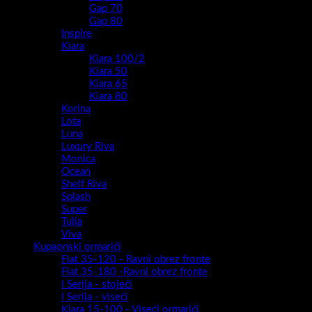
Gap 70
Gap 80
Inspire
Kiara
Kiara 100/2
Kiara 50
Kiara 65
Kiara 80
Korina
Lota
Luna
Luxury Riva
Monica
Ocean
Shelf Riva
Splash
Super
Tulia
Viva
Kupaonski ormarići
Flat 35-120 - Ravni obrez fronte
Flat 35-180 -Ravni obrez fronte
I Serija - stojeći
I Serija - viseći
Kiara 15-100 - Viseći ormarići