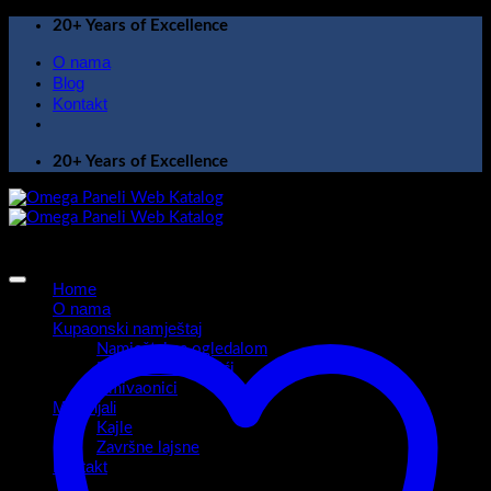
Skip
20+ Years of Excellence
to
O nama
content
Blog
Kontakt
20+ Years of Excellence
Home
O nama
Kupaonski namještaj
Namještaj sa ogledalom
Kupaonski ormarići
Umivaonici
Materijali
Kajle
Završne lajsne
Kontakt