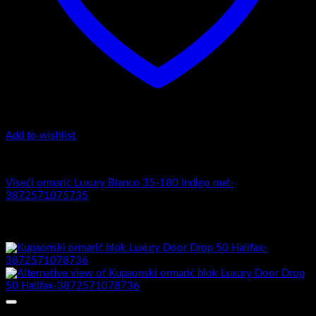
Add to wishlist
Luxury 35-180 -Zaobljeni obrez fronte
Viseći ormarić Luxury Blanco 35-180 Indigo mat-
3872571075735
Povezani proizvodi