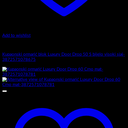
Add to wishlist
Luxury Door Drop
Kupaonski ormarić blok Luxury Door Drop 50 S bijelo visoki sjaj-
3872571078675