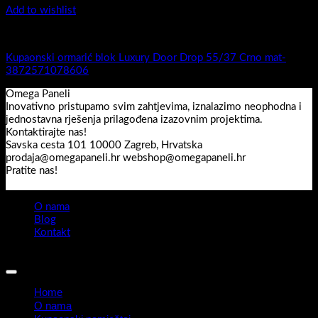
Add to wishlist
Luxury Door Drop
Kupaonski ormarić blok Luxury Door Drop 55/37 Crno mat-
3872571078606
Omega Paneli
Inovativno pristupamo svim zahtjevima, iznalazimo neophodna i
jednostavna rješenja prilagođena izazovnim projektima.
Kontaktirajte nas!
Savska cesta 101 10000 Zagreb, Hrvatska
prodaja@omegapaneli.hr webshop@omegapaneli.hr
Pratite nas!
O nama
Blog
Kontakt
Sva prava pridržana 2026 ©
Omegapaneli
Home
O nama