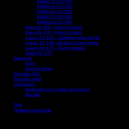
KIARA 55/15/100
KIARA 60/15/100
KIARA 65/15/100
KIARA 70/15/100
KIARA 80/15/100
Kiara 30-180 - Viseći ormarići
Kiara 40-150 - Viseći ormarići
Luxury 35-120 - Zaobljeni obrez fronte
Luxury 35-180 -Zaobljeni obrez fronte
Luxury 40-170 - Viseći ormarići
Smart 40-170
Materijali
Kajle
Završne lajsne
Ogledala LED
Popratni artikli
Umivaonici
Nadgradni-top counter umivaonici
Nasadni
Opis
Dodatne informacije
Korpus: MDF E-1
Fronta: MDF E-1