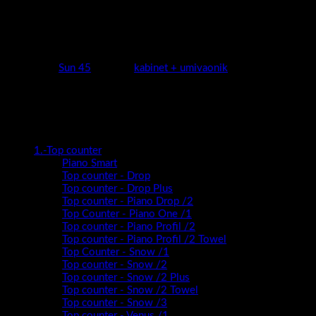
zajedno sa umivaonikom čine najvažniji sanitarni element koji je u
pogonu od jutra do večeri.To posebno dolazi do izražaja kod
uskih-malih prostora gdje je umjetnost “malog “bloka došla do
savršenstva i potpune iskoristivosti prostora.
Kategorija:
Sun 45
Oznaka:
kabinet + umivaonik
Kategorije proizvoda
1.-Top counter
Piano Smart
Top counter - Drop
Top counter - Drop Plus
Top counter - Piano Drop /2
Top Counter - Piano One /1
Top counter - Piano Profil /2
Top counter - Piano Profil /2 Towel
Top Counter - Snow /1
Top counter - Snow /2
Top counter - Snow /2 Plus
Top counter - Snow /2 Towel
Top counter - Snow /3
Top counter - Venus /1