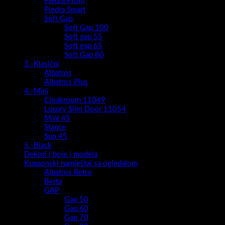
Piedra Profil
Piedra Smart
Soft Gap
Soft Gap 100
Soft gap 55
Soft gap 65
Soft Gap 80
3.-Klasični
Albatros
Albatros Plus
4.-Mini
Cloakroom 11049
Luxury Slim Door 11054
Mini 45
Stance
Sun 45
5.-Black
Dekori ( boje ) modela
Kupaonski namještaj sa ogledalom
Albatros Retro
Berta
GAP
Gap 50
Gap 60
Gap 70