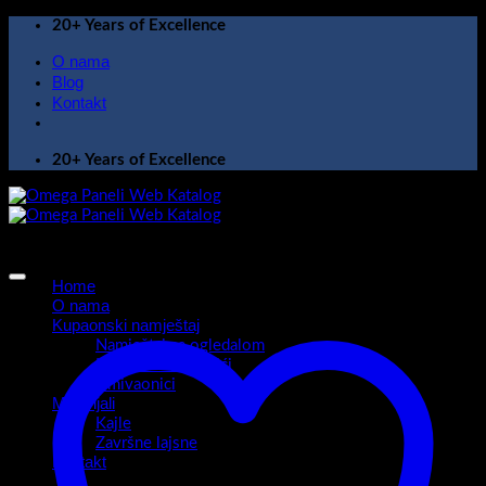
Skip
20+ Years of Excellence
to
O nama
content
Blog
Kontakt
20+ Years of Excellence
Home
O nama
Kupaonski namještaj
Namještaj sa ogledalom
Kupaonski ormarići
Umivaonici
Materijali
Kajle
Završne lajsne
Kontakt