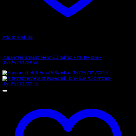
Add to wishlist
4.-Mini
Kupaonski ormarić Neon 60 halifax / halifax blok-
3872571078859