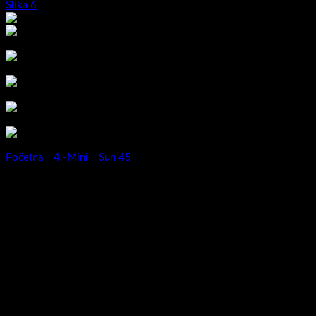
Početna
/
4.-Mini
/
Sun 45
Kupaonski blok Sun 45 As
antracit sjaj-3872571074295
U suvremenom stanovanju najviše je evoluirala kupaonica koja je
od nus prostorije postala kultno intimno mjesto higijenskog
rituala.U tom ritualu posebnu ulogu imaju kupaonski blokovi jer