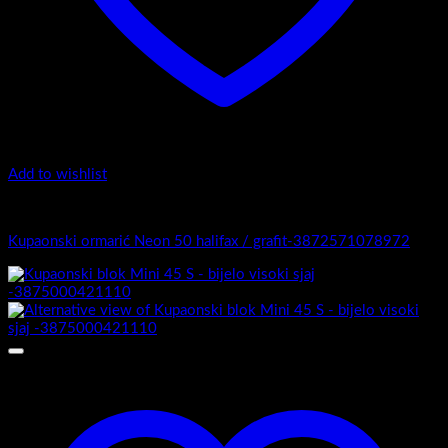
Add to wishlist
4.-Mini
Kupaonski ormarić Neon 50 halifax / grafit-3872571078972