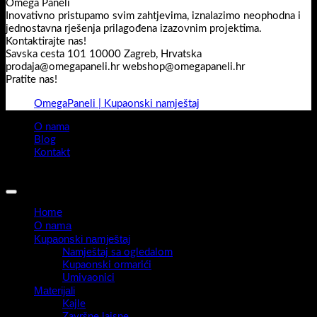
Omega Paneli
Inovativno pristupamo svim zahtjevima, iznalazimo neophodna i
jednostavna rješenja prilagođena izazovnim projektima.
Kontaktirajte nas!
Savska cesta 101 10000 Zagreb, Hrvatska
prodaja@omegapaneli.hr webshop@omegapaneli.hr
Pratite nas!
OmegaPaneli | Kupaonski namještaj
O nama
Blog
Kontakt
Sva prava pridržana 2026 ©
Omegapaneli
Home
O nama
Kupaonski namještaj
Namještaj sa ogledalom
Kupaonski ormarići
Umivaonici
Materijali
Kajle
Završne lajsne