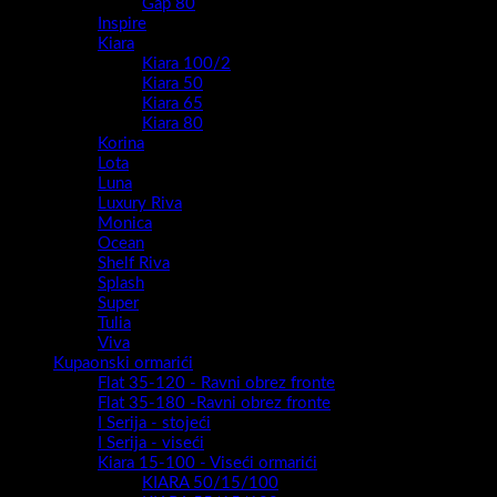
Gap 80
Inspire
Kiara
Kiara 100/2
Kiara 50
Kiara 65
Kiara 80
Korina
Lota
Luna
Luxury Riva
Monica
Ocean
Shelf Riva
Splash
Super
Tulia
Viva
Kupaonski ormarići
Flat 35-120 - Ravni obrez fronte
Flat 35-180 -Ravni obrez fronte
I Serija - stojeći
I Serija - viseći
Kiara 15-100 - Viseći ormarići
KIARA 50/15/100