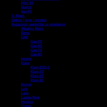
Mini 45
Stance
Sun 45
5.-Black
Dekori ( boje ) modela
Kupaonski namještaj sa ogledalom
Albatros Retro
Berta
GAP
Gap 50
Gap 60
Gap 70
Gap 80
Inspire
Kiara
Kiara 100/2
Kiara 50
Kiara 65
Kiara 80
Korina
Lota
Luna
Luxury Riva
Monica
Ocean