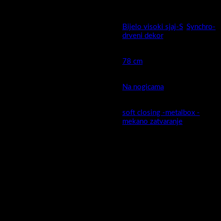
PAKOVANJE: SASTAVLJEN ORMARIĆ
Bijelo visoki sjaj-S
,
Synchro-
Boja
drveni dekor
Širina cm (kod keramike moguća
78 cm
mala odstupanja )
Montaža
Na nogicama
soft closing -metalbox -
Ladica
mekano zatvaranje
MDF presvučen PET/PVC
Fronta ormarića izrada:
folijom
MDF presvučen PET/PVC
Stranice ormarića izrada:
folijom
Ormarić sastavljen :
Da