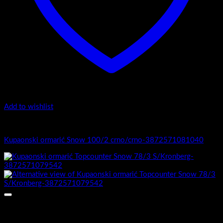
Add to wishlist
1.-Top counter
Kupaonski ormarić Snow 100/2 crno/crno-3872571081040