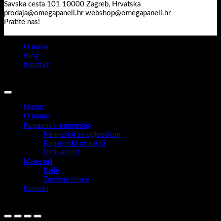
Savska cesta 101 10000 Zagreb, Hrvatska
prodaja@omegapaneli.hr webshop@omegapaneli.hr
Pratite nas!
O nama
Blog
Kontakt
Sva prava pridržana 2026 ©
Omegapaneli
Home
O nama
Kupaonski namještaj
Namještaj sa ogledalom
Kupaonski ormarići
Umivaonici
Materijali
Kajle
Završne lajsne
Kontakt