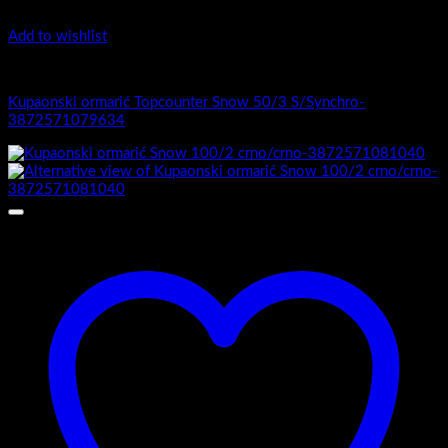
Add to wishlist
1.-Top counter
Kupaonski ormarić Topcounter Snow 50/3 S/Synchro-
3872571079634