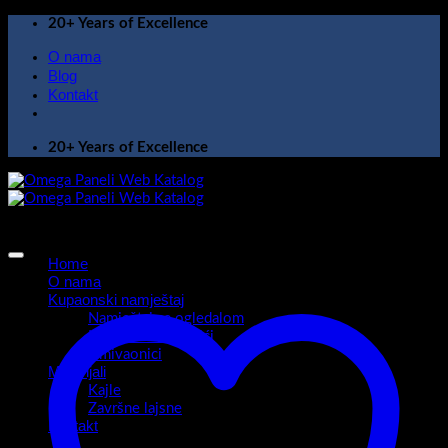
Skip
20+ Years of Excellence
to
O nama
content
Blog
Kontakt
20+ Years of Excellence
Home
O nama
Kupaonski namještaj
Namještaj sa ogledalom
Kupaonski ormarići
Umivaonici
Materijali
Kajle
Završne lajsne
Kontakt