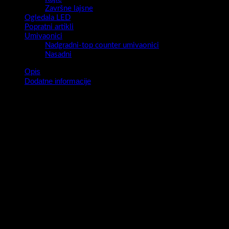
Završne lajsne
Ogledala LED
Popratni artikli
Umivaonici
Nadgradni-top counter umivaonici
Nasadni
Opis
Dodatne informacije
Kupaonski ormarić Snow 78/3 S/Synchro bez umivaonika
BAR CODE: 3872571079559
ORMARIĆ SNOW 78/3 S/SYNCHRO
ORMARIĆ BEZ UMIVAONIKA
BOJA: S-BIJELO VISOKI SJAJ /SYNCHRO
KABINET: MDF
FRONTE: MDF
RUČKICE: BIJELO
VODILICA: METALBOX-SOFT CLOSING
DIMENZIJE KUTIJE KABINETA cm: 83*72*48
TEŽINA KUTIJE KABINETA: 37,00 KG