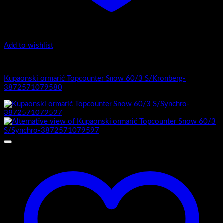
Add to wishlist
1.-Top counter
Kupaonski ormarić Topcounter Snow 60/3 S/Kronberg-
3872571079580