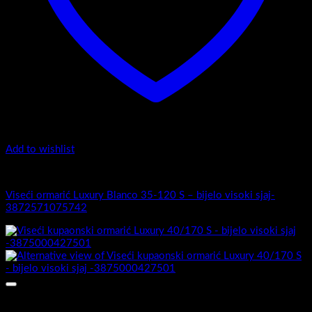
Add to wishlist
Luxury 35-120 - Zaobljeni obrez fronte
Viseći ormarić Luxury Blanco 35-120 S – bijelo visoki sjaj-
3872571075742