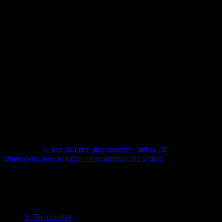
S/Synchro-3872571079559
Kupaonski ormarić Snow 78/3 S/Synchro -3872571079559
Serija kupaonskih ormarića Snow predstavlja novitet za 2024.
godinu .Moderan ,privlačan , vrhunske izvedbe i nadasve
kvalitetan ormarić biti će sigurno pravi model za svaku kupaonicu.
Širok izbor dimenzija (50,60,78,100 i 120 cm) i širok izbor boja
(super mat / visoki sjaj / drveni dekori ) sigurno će biti dovoljni
da odaberete pravi model za sebe.
Snow nudi potpunu slobodu kreiranja kupaonice vaših snova!
Kategorije:
1.-Top counter
,
Top counter - Snow /3
Oznaka:
Umivaonik nije uključen i nije sastavni dio artikla
Kategorije proizvoda
1.-Top counter