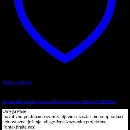
Add to wishlist
1.-Top counter
Kupaonski ormarić Snow 78/2 crno/crno-3872571081033
Omega Paneli
Inovativno pristupamo svim zahtjevima, iznalazimo neophodna i
jednostavna rješenja prilagođena izazovnim projektima.
Kontaktirajte nas!