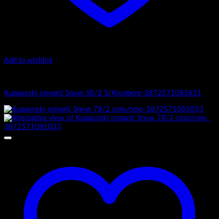
Add to wishlist
1.-Top counter
Kupaonski ormarić Snow 50/2 S/Kronberg-3872571083631