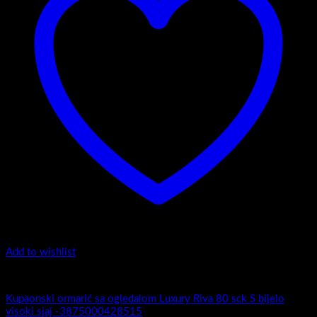
Add to wishlist
Luxury Riva
Kupaonski ormarić sa ogledalom Luxury Riva 80 sck S bijelo
visoki sjaj -3875000428515