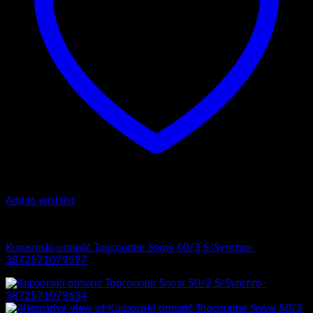
Add to wishlist
1.-Top counter
Kupaonski ormarić Topcounter Snow 60/3 S/Synchro-
3872571079597