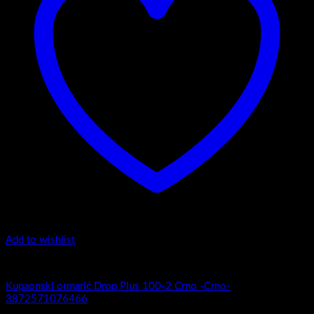
Add to wishlist
1.-Top counter
Kupaonski ormarić Drop Plus 100-2 Crno -Crno-
3872571076466