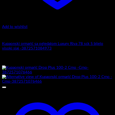
Add to wishlist
Luxury Riva
Kupaonski ormarić sa ogledalom Luxury Riva 78 sck S bijelo
visoki sjaj -3872571084973
Povezani proizvodi