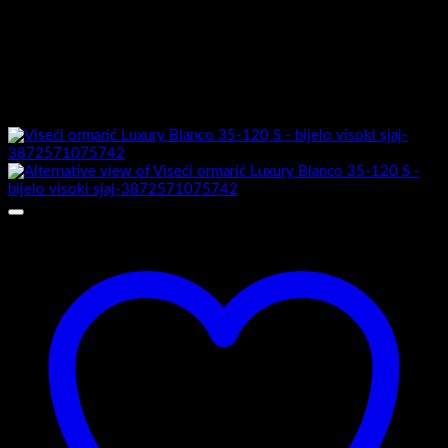
Umivaonik uključen :
Ne
Možda će vam se također svidjeti…