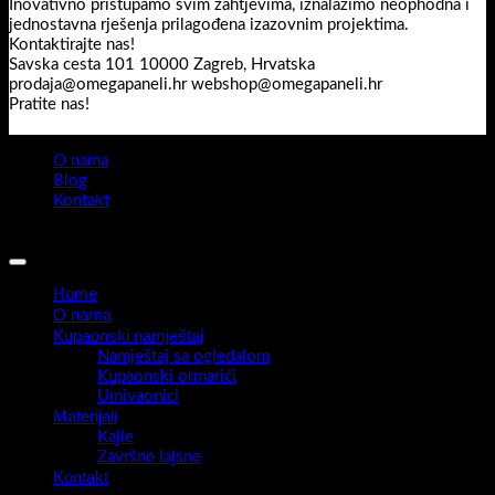
Inovativno pristupamo svim zahtjevima, iznalazimo neophodna i
jednostavna rješenja prilagođena izazovnim projektima.
Kontaktirajte nas!
Savska cesta 101 10000 Zagreb, Hrvatska
prodaja@omegapaneli.hr webshop@omegapaneli.hr
Pratite nas!
O nama
Blog
Kontakt
Sva prava pridržana 2026 ©
Omegapaneli
Home
O nama
Kupaonski namještaj
Namještaj sa ogledalom
Kupaonski ormarići
Umivaonici
Materijali
Kajle
Završne lajsne
Kontakt