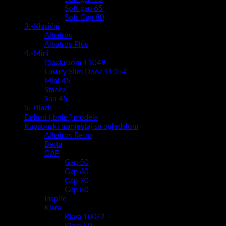
Soft gap 65
Soft Gap 80
3.-Klasični
Albatros
Albatros Plus
4.-Mini
Cloakroom 11049
Luxury Slim Door 11054
Mini 45
Stance
Sun 45
5.-Black
Dekori ( boje ) modela
Kupaonski namještaj sa ogledalom
Albatros Retro
Berta
GAP
Gap 50
Gap 60
Gap 70
Gap 80
Inspire
Kiara
Kiara 100/2