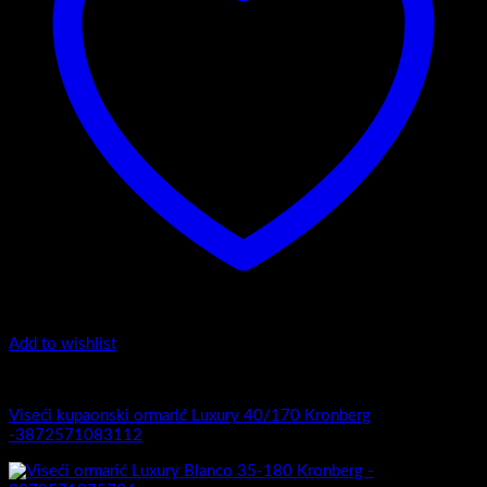
Add to wishlist
Luxury 40-170 - Viseći ormarići
Viseći kupaonski ormarić Luxury 40/170 Kronberg
-3872571083112