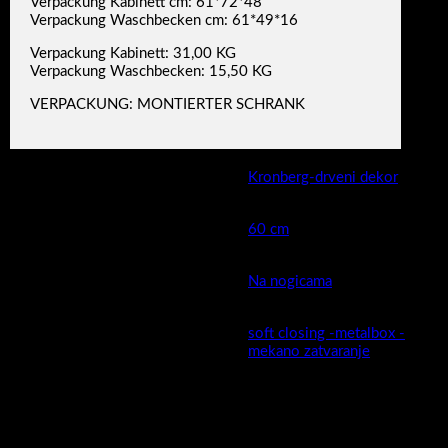
Verpackung Kabinett cm: 61*72*48
Verpackung Waschbecken cm: 61*49*16
Verpackung Kabinett: 31,00 KG
Verpackung Waschbecken: 15,50 KG
VERPACKUNG: MONTIERTER SCHRANK
Boja
Kronberg-drveni dekor
Širina cm (kod keramike moguća
60 cm
mala odstupanja )
Montaža
Na nogicama
soft closing -metalbox -
Ladica
mekano zatvaranje
MDF presvučen PET/PVC
Fronta ormarića izrada:
folijom