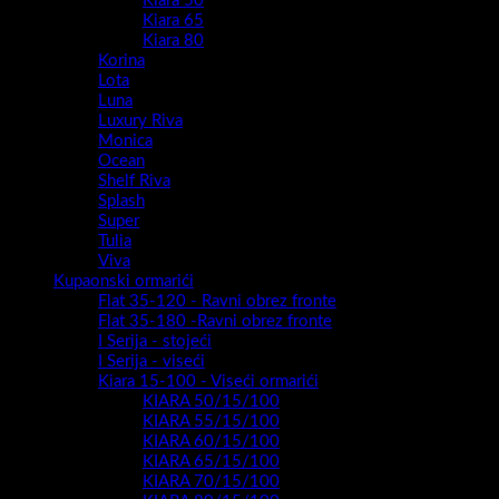
Kiara 50
Kiara 65
Kiara 80
Korina
Lota
Luna
Luxury Riva
Monica
Ocean
Shelf Riva
Splash
Super
Tulia
Viva
Kupaonski ormarići
Flat 35-120 - Ravni obrez fronte
Flat 35-180 -Ravni obrez fronte
I Serija - stojeći
I Serija - viseći
Kiara 15-100 - Viseći ormarići
KIARA 50/15/100
KIARA 55/15/100
KIARA 60/15/100
KIARA 65/15/100
KIARA 70/15/100