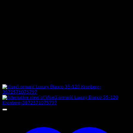
MDF presvučen PET/PVC
Stranice ormarića izrada:
folijom
Ormarić sastavljen :
Da
Umivaonik izrada :
Keramički
Umivaonik uključen :
Da
Možda će vam se također svidjeti…