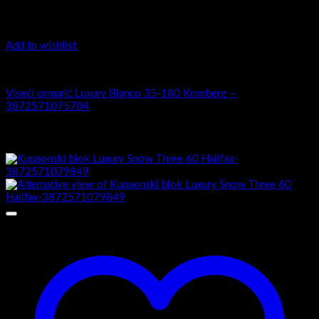
Add to wishlist
Luxury 35-180 -Zaobljeni obrez fronte
Viseći ormarić Luxury Blanco 35-180 Kronberg –
3872571075704
Povezani proizvodi