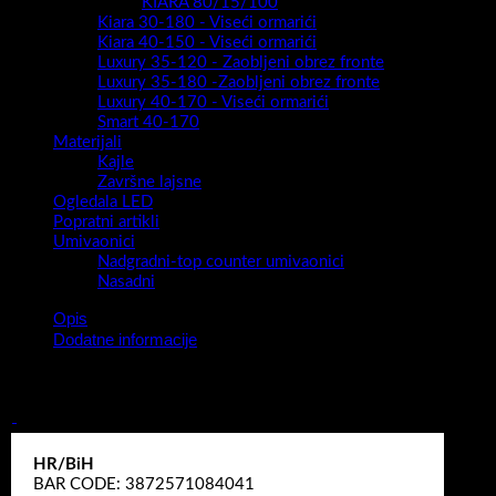
KIARA 80/15/100
Kiara 30-180 - Viseći ormarići
Kiara 40-150 - Viseći ormarići
Luxury 35-120 - Zaobljeni obrez fronte
Luxury 35-180 -Zaobljeni obrez fronte
Luxury 40-170 - Viseći ormarići
Smart 40-170
Materijali
Kajle
Završne lajsne
Ogledala LED
Popratni artikli
Umivaonici
Nadgradni-top counter umivaonici
Nasadni
Opis
Dodatne informacije
Kupaonski blok Luxury Snow Three 60 Kronberg
HR/BiH
BAR CODE: 3872571084041