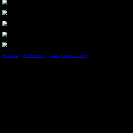
Početna
/
2.-Moderni
/
Luxury Snow Three
Kupaonski blok Luxury Snow
Three 60 Kronberg-
3872571084041
Kupaonski blok Luxury Snow Three 60 Kronberg