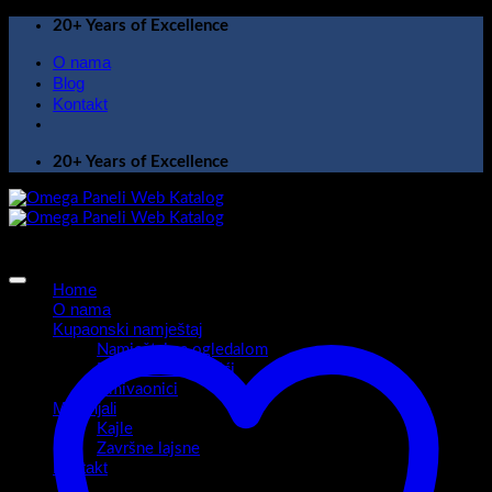
Skip
20+ Years of Excellence
to
O nama
content
Blog
Kontakt
20+ Years of Excellence
Home
O nama
Kupaonski namještaj
Namještaj sa ogledalom
Kupaonski ormarići
Umivaonici
Materijali
Kajle
Završne lajsne
Kontakt