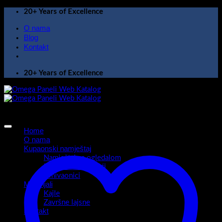
Skip
20+ Years of Excellence
to
O nama
content
Blog
Kontakt
20+ Years of Excellence
Home
O nama
Kupaonski namještaj
Namještaj sa ogledalom
Kupaonski ormarići
Umivaonici
Materijali
Kajle
Završne lajsne
Kontakt