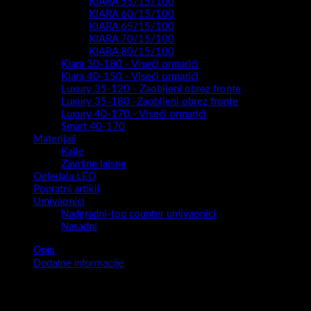
KIARA 55/15/100
KIARA 60/15/100
KIARA 65/15/100
KIARA 70/15/100
KIARA 80/15/100
Kiara 30-180 - Viseći ormarići
Kiara 40-150 - Viseći ormarići
Luxury 35-120 - Zaobljeni obrez fronte
Luxury 35-180 -Zaobljeni obrez fronte
Luxury 40-170 - Viseći ormarići
Smart 40-170
Materijali
Kajle
Završne lajsne
Ogledala LED
Popratni artikli
Umivaonici
Nadgradni-top counter umivaonici
Nasadni
Opis
Dodatne informacije
Kupaonski blok Luxury Snow Three 50 Kronberg