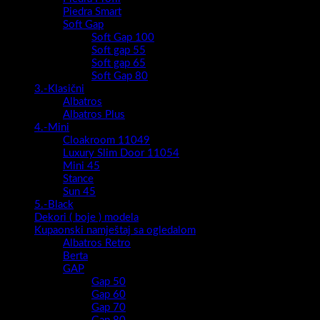
Piedra Smart
Soft Gap
Soft Gap 100
Soft gap 55
Soft gap 65
Soft Gap 80
3.-Klasični
Albatros
Albatros Plus
4.-Mini
Cloakroom 11049
Luxury Slim Door 11054
Mini 45
Stance
Sun 45
5.-Black
Dekori ( boje ) modela
Kupaonski namještaj sa ogledalom
Albatros Retro
Berta
GAP
Gap 50
Gap 60
Gap 70