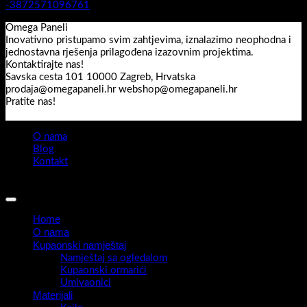
-3872571096761
Omega Paneli
Inovativno pristupamo svim zahtjevima, iznalazimo neophodna i
jednostavna rješenja prilagođena izazovnim projektima.
Kontaktirajte nas!
Savska cesta 101 10000 Zagreb, Hrvatska
prodaja@omegapaneli.hr webshop@omegapaneli.hr
Pratite nas!
O nama
Blog
Kontakt
Sva prava pridržana 2026 ©
Omegapaneli
Home
O nama
Kupaonski namještaj
Namještaj sa ogledalom
Kupaonski ormarići
Umivaonici
Materijali