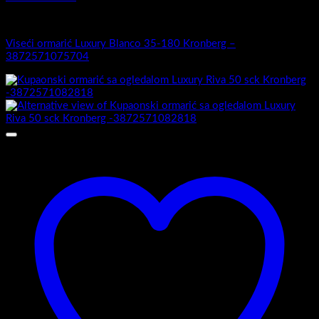
Luxury 35-180 -Zaobljeni obrez fronte
Viseći ormarić Luxury Blanco 35-180 Kronberg –
3872571075704