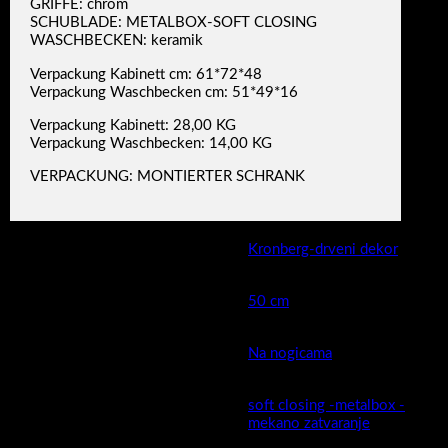
GRIFFE: chrom
SCHUBLADE: METALBOX-SOFT CLOSING
WASCHBECKEN: keramik
Verpackung Kabinett cm: 61*72*48
Verpackung Waschbecken cm: 51*49*16
Verpackung Kabinett: 28,00 KG
Verpackung Waschbecken: 14,00 KG
VERPACKUNG: MONTIERTER SCHRANK
Boja
Kronberg-drveni dekor
Širina cm (kod keramike moguća
50 cm
mala odstupanja )
Montaža
Na nogicama
soft closing -metalbox -
Ladica
mekano zatvaranje