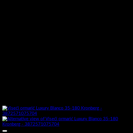
MDF presvučen PET/PVC
Fronta ormarića izrada:
folijom
MDF presvučen PET/PVC
Stranice ormarića izrada:
folijom
Ormarić sastavljen :
Da
Umivaonik izrada :
Keramički
Umivaonik uključen :
Da
Možda će vam se također svidjeti…