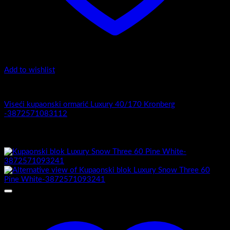
Add to wishlist
Luxury 40-170 - Viseći ormarići
Viseći kupaonski ormarić Luxury 40/170 Kronberg
-3872571083112
Povezani proizvodi