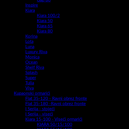
Gap 80
Inspire
Kiara
Kiara 100/2
Kiara 50
Kiara 65
Kiara 80
Korina
Lota
Luna
Luxury Riva
Monica
Ocean
Shelf Riva
Splash
Super
Tulia
Viva
Kupaonski ormarići
Flat 35-120 - Ravni obrez fronte
Flat 35-180 -Ravni obrez fronte
I Serija - stojeći
I Serija - viseći
Kiara 15-100 - Viseći ormarići
KIARA 50/15/100