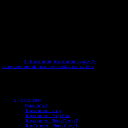
Serija kupaonskih ormarića Snow predstavlja novitet za 2023.
godinu .Moderan ,privlačan , vrhunske izvedbe i nadasve
kvalitetan ormarić biti će sigurno pravi model za svaku kupaonicu.
Širok izbor dimenzija (50,60,78,100 i 120 cm) i širok izbor boja
(super mat / visoki sjaj / drveni dekori ) sigurno će biti dovoljni
da odaberete pravi model za sebe.
Snow nudi potpunu slobodu kreiranja kupaonice vaših snova!
Kategorije:
1.-Top counter
,
Top counter - Snow /2
Oznaka:
Umivaonik nije uključen i nije sastavni dio artikla
Kategorije proizvoda
1.-Top counter
Piano Smart
Top counter - Drop
Top counter - Drop Plus
Top counter - Piano Drop /2
Top Counter - Piano One /1