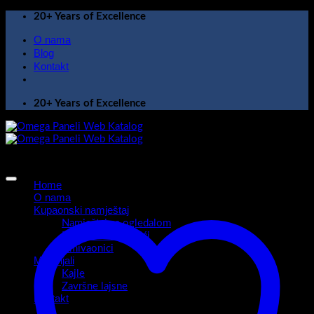
Skip
20+ Years of Excellence
to
O nama
content
Blog
Kontakt
20+ Years of Excellence
Home
O nama
Kupaonski namještaj
Namještaj sa ogledalom
Kupaonski ormarići
Umivaonici
Materijali
Kajle
Završne lajsne
Kontakt