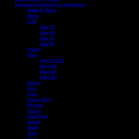
Kupaonski namještaj sa ogledalom
Albatros Retro
Berta
GAP
Gap 50
Gap 60
Gap 70
Gap 80
Inspire
Kiara
Kiara 100/2
Kiara 50
Kiara 65
Kiara 80
Korina
Lota
Luna
Luxury Riva
Monica
Ocean
Shelf Riva
Splash
Super
Tulia
Viva