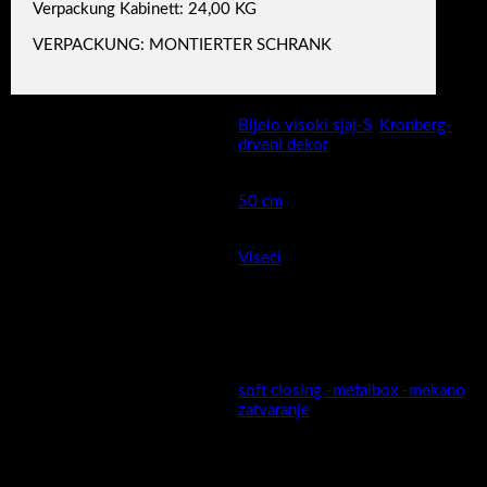
Verpackung Kabinett: 24,00 KG
VERPACKUNG: MONTIERTER SCHRANK
Bijelo visoki sjaj-S
,
Kronberg-
Boja
drveni dekor
Širina cm (kod keramike
50 cm
moguća mala odstupanja )
Montaža
Viseći
Montaža sa visećeg na stojeći
da, mogućnost ugradnje nogica
model
25cm ,vidi artikal A5670
soft closing -metalbox -mekano
Ladica
zatvaranje
MDF presvučen PET/PVC
Fronta ormarića izrada:
folijom