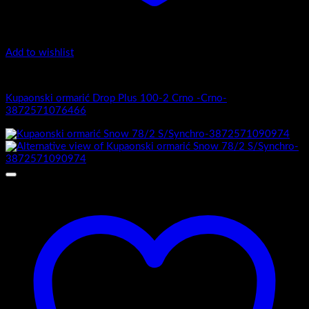
Add to wishlist
1.-Top counter
Kupaonski ormarić Drop Plus 100-2 Crno -Crno-
3872571076466