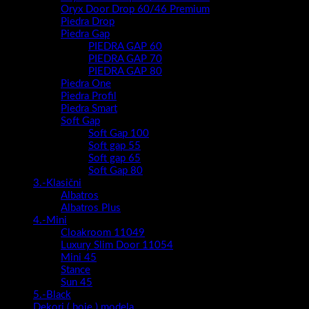
Oryx Door Drop 60/46 Premium
Piedra Drop
Piedra Gap
PIEDRA GAP 60
PIEDRA GAP 70
PIEDRA GAP 80
Piedra One
Piedra Profil
Piedra Smart
Soft Gap
Soft Gap 100
Soft gap 55
Soft gap 65
Soft Gap 80
3.-Klasični
Albatros
Albatros Plus
4.-Mini
Cloakroom 11049
Luxury Slim Door 11054
Mini 45
Stance
Sun 45
5.-Black
Dekori ( boje ) modela