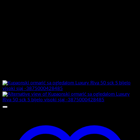
MDF presvučen PET/PVC
Stranice ormarića izrada:
folijom
Ormarić sastavljen :
Da
Umivaonik uključen :
Ne
Možda će vam se također svidjeti…