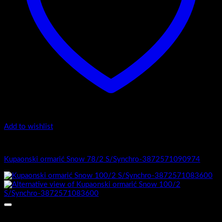
Add to wishlist
1.-Top counter
Kupaonski ormarić Snow 78/2 S/Synchro-3872571090974