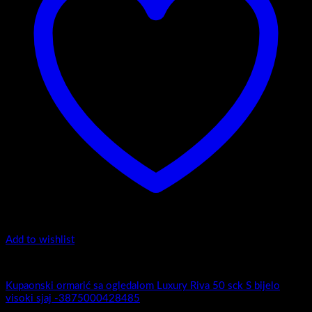
Add to wishlist
Luxury Riva
Kupaonski ormarić sa ogledalom Luxury Riva 50 sck S bijelo
visoki sjaj -3875000428485