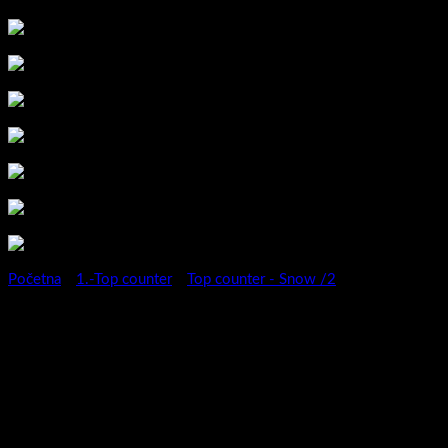
Početna
/
1.-Top counter
/
Top counter - Snow /2
Kupaonski ormarić Snow 50/2
S/Kronberg-3872571083631