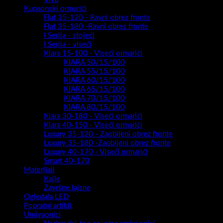
Kupaonski ormarići
Flat 35-120 - Ravni obrez fronte
Flat 35-180 -Ravni obrez fronte
I Serija - stojeći
I Serija - viseći
Kiara 15-100 - Viseći ormarići
KIARA 50/15/100
KIARA 55/15/100
KIARA 60/15/100
KIARA 65/15/100
KIARA 70/15/100
KIARA 80/15/100
Kiara 30-180 - Viseći ormarići
Kiara 40-150 - Viseći ormarići
Luxury 35-120 - Zaobljeni obrez fronte
Luxury 35-180 -Zaobljeni obrez fronte
Luxury 40-170 - Viseći ormarići
Smart 40-170
Materijali
Kajle
Završne lajsne
Ogledala LED
Popratni artikli
Umivaonici