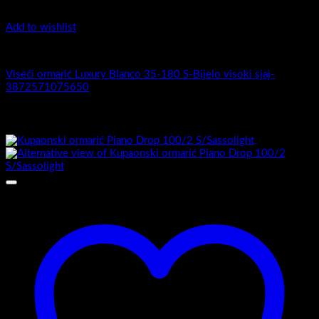
Add to wishlist
Luxury 35-180 -Zaobljeni obrez fronte
Viseći ormarić Luxury Blanco 35-180 S-Bijelo visoki sjaj-
3872571075650
Povezani proizvodi