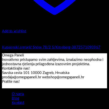
Add to wishlist
1.-Top counter
Kupaonski ormarić Snow 78/2 S/Kronberg-3872571090967
Omega Paneli
Inovativno pristupamo svim zahtjevima, iznalazimo neophodna i
jednostavna rješenja prilagođena izazovnim projektima.
Kontaktirajte nas!
Savska cesta 101 10000 Zagreb, Hrvatska
prodaja@omegapaneli.hr webshop@omegapaneli.hr
Pratite nas!
O nama
Blog
Kontakt