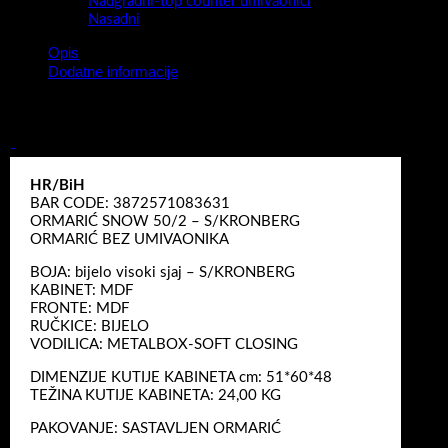
Nadgradni-top counter umivaonici
Nasadni
Opis
Dodatne informacije
Kupaonski ormarić Snow 50/2 S/Kronberg bez umivaonika
HR/BiH
BAR CODE: 3872571083631
ORMARIĆ SNOW 50/2 – S/KRONBERG
ORMARIĆ BEZ UMIVAONIKA
BOJA: bijelo visoki sjaj – S/KRONBERG
KABINET: MDF
FRONTE: MDF
RUČKICE: BIJELO
VODILICA: METALBOX-SOFT CLOSING
DIMENZIJE KUTIJE KABINETA cm: 51*60*48
TEŽINA KUTIJE KABINETA: 24,00 KG
PAKOVANJE: SASTAVLJEN ORMARIĆ