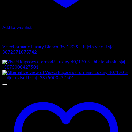
Add to wishlist
Luxury 35-120 - Zaobljeni obrez fronte
Viseći ormarić Luxury Blanco 35-120 S – bijelo visoki sjaj-
3872571075742