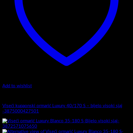
Add to wishlist
Luxury 40-170 - Viseći ormarići
Viseći kupaonski ormarić Luxury 40/170 S – bijelo visoki sjaj
-3875000427501