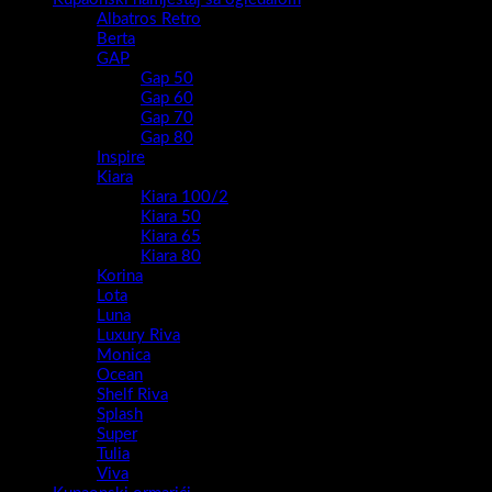
Albatros Retro
Berta
GAP
Gap 50
Gap 60
Gap 70
Gap 80
Inspire
Kiara
Kiara 100/2
Kiara 50
Kiara 65
Kiara 80
Korina
Lota
Luna
Luxury Riva
Monica
Ocean
Shelf Riva
Splash
Super
Tulia
Viva