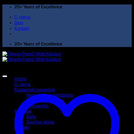
Skip
20+ Years of Excellence
to
O nama
content
Blog
Kontakt
20+ Years of Excellence
Home
O nama
Kupaonski namještaj
Namještaj sa ogledalom
Kupaonski ormarići
Umivaonici
Materijali
Kajle
Završne lajsne
Kontakt