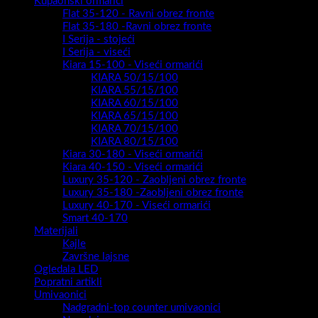
Kupaonski ormarići
Flat 35-120 - Ravni obrez fronte
Flat 35-180 -Ravni obrez fronte
I Serija - stojeći
I Serija - viseći
Kiara 15-100 - Viseći ormarići
KIARA 50/15/100
KIARA 55/15/100
KIARA 60/15/100
KIARA 65/15/100
KIARA 70/15/100
KIARA 80/15/100
Kiara 30-180 - Viseći ormarići
Kiara 40-150 - Viseći ormarići
Luxury 35-120 - Zaobljeni obrez fronte
Luxury 35-180 -Zaobljeni obrez fronte
Luxury 40-170 - Viseći ormarići
Smart 40-170
Materijali
Kajle
Završne lajsne
Ogledala LED
Popratni artikli
Umivaonici
Nadgradni-top counter umivaonici