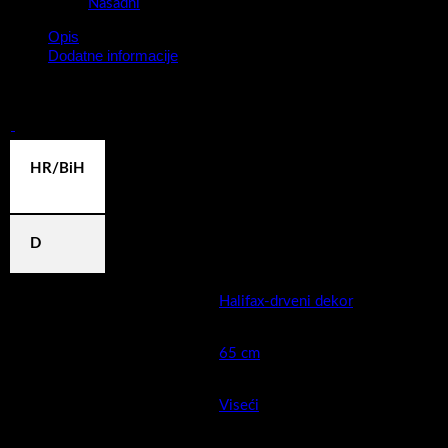
Nasadni
Opis
Dodatne informacije
Kupaonski blok Kiara Onix 2/65 Halifax
HR/BiH
D
Boja
Halifax-drveni dekor
Širina cm (kod keramike
65 cm
moguća mala odstupanja )
Montaža
Viseći