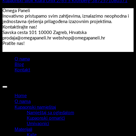
Kupaonski blok Kiara Onix 2/65 S Kronberg-3872571080371
Omega Paneli
Inovativno pristupamo svim zahtjevima, iznalazimo neophodna i
jednostavna rješenja prilagođena izazovnim projektima.
Kontaktirajte nas!
Savska cesta 101 10000 Zagreb, Hrvatska
prodaja@omegapaneli.hr webshop@omegapaneli.hr
Pratite nas!
O nama
Blog
Kontakt
Sva prava pridržana 2026 ©
Omegapaneli
Home
O nama
Kupaonski namještaj
Namještaj sa ogledalom
Kupaonski ormarići
Umivaonici
Materijali
Kajle