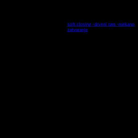
Montaža sa visećeg na stojeći
da, mogućnost ugradnje nogica
model
25cm ,vidi artikal A5670
soft closing -drveni ram -mekano
Ladica
zatvaranje
Fronta ormarića izrada:
MFC kantiran ABS trakom
Stranice ormarića izrada:
MFC kantriran ABS trakom
Ormarić sastavljen :
Da
Umivaonik izrada :
Keramički
Umivaonik uključen :
Da
Vrata rub
Ravna