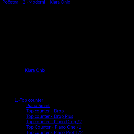
Početna
/
2.-Moderni
/
Kiara Onix
Kupaonski blok Kiara Onix
2/65 Halifax
Kupaonski blok Kiara Onix 2/65 S bijelo visoki sjaj
Kategorija:
Kiara Onix
Kategorije proizvoda
1.-Top counter
Piano Smart
Top counter - Drop
Top counter - Drop Plus
Top counter - Piano Drop /2
Top Counter - Piano One /1
Top counter - Piano Profil /2