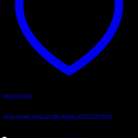
Add to wishlist
Kiara 30-180 - Viseći ormarići
Viseći ormarić Kiara 30-180 Halifax-3872571074493
Povezani proizvodi