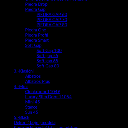
Piedra Drop
Piedra Gap
PIEDRA GAP 60
PIEDRA GAP 70
PIEDRA GAP 80
Piedra One
Piedra Profil
Piedra Smart
Soft Gap
Soft Gap 100
Soft gap 55
Soft gap 65
Soft Gap 80
3.-Klasični
Albatros
Albatros Plus
4.-Mini
Cloakroom 11049
Luxury Slim Door 11054
Mini 45
Stance
Sun 45
5.-Black
Dekori ( boje ) modela
Kupaonski namještaj sa ogledalom