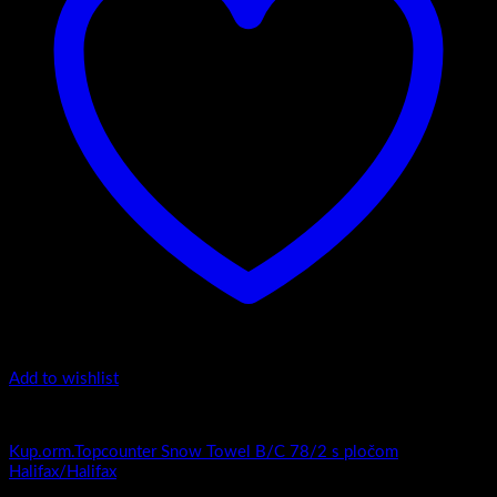
Add to wishlist
Top counter - Snow /2 Towel
Kup.orm.Topcounter Snow Towel B/C 78/2 s pločom
Halifax/Halifax