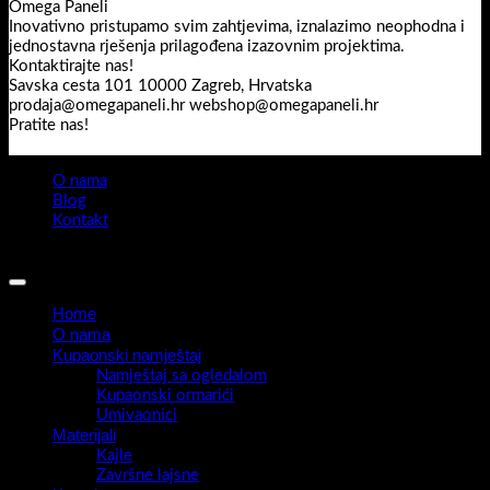
Omega Paneli
Inovativno pristupamo svim zahtjevima, iznalazimo neophodna i
jednostavna rješenja prilagođena izazovnim projektima.
Kontaktirajte nas!
Savska cesta 101 10000 Zagreb, Hrvatska
prodaja@omegapaneli.hr webshop@omegapaneli.hr
Pratite nas!
O nama
Blog
Kontakt
Sva prava pridržana 2026 ©
Omegapaneli
Home
O nama
Kupaonski namještaj
Namještaj sa ogledalom
Kupaonski ormarići
Umivaonici
Materijali
Kajle
Završne lajsne