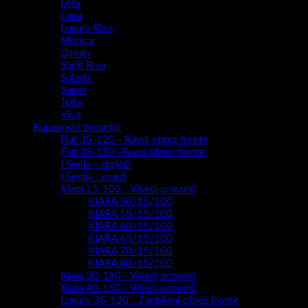
Lota
Luna
Luxury Riva
Monica
Ocean
Shelf Riva
Splash
Super
Tulia
Viva
Kupaonski ormarići
Flat 35-120 - Ravni obrez fronte
Flat 35-180 -Ravni obrez fronte
I Serija - stojeći
I Serija - viseći
Kiara 15-100 - Viseći ormarići
KIARA 50/15/100
KIARA 55/15/100
KIARA 60/15/100
KIARA 65/15/100
KIARA 70/15/100
KIARA 80/15/100
Kiara 30-180 - Viseći ormarići
Kiara 40-150 - Viseći ormarići
Luxury 35-120 - Zaobljeni obrez fronte