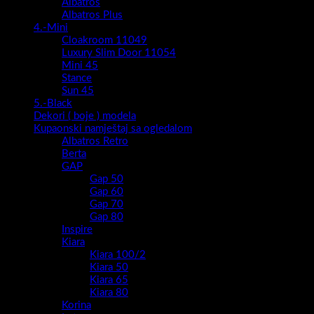
Albatros
Albatros Plus
4.-Mini
Cloakroom 11049
Luxury Slim Door 11054
Mini 45
Stance
Sun 45
5.-Black
Dekori ( boje ) modela
Kupaonski namještaj sa ogledalom
Albatros Retro
Berta
GAP
Gap 50
Gap 60
Gap 70
Gap 80
Inspire
Kiara
Kiara 100/2
Kiara 50
Kiara 65
Kiara 80
Korina