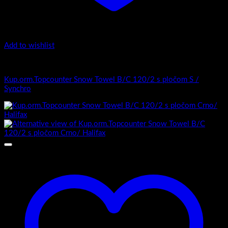
Add to wishlist
Top counter - Snow /2 Towel
Kup.orm.Topcounter Snow Towel B/C 120/2 s pločom S /
Synchro