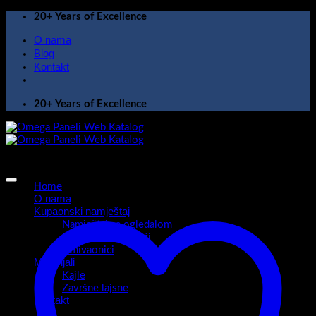
Skip
20+ Years of Excellence
to
O nama
content
Blog
Kontakt
20+ Years of Excellence
Home
O nama
Kupaonski namještaj
Namještaj sa ogledalom
Kupaonski ormarići
Umivaonici
Materijali
Kajle
Završne lajsne
Kontakt