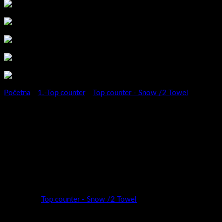
Početna
/
1.-Top counter
/
Top counter - Snow /2 Towel
Kup.orm.Topcounter Snow
Towel B/C 50/2 s pločom
S/Pine white
Kategorija:
Top counter - Snow /2 Towel