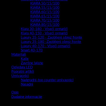
Add to wishlist
Luxury 40-170 - Viseći ormarići
Viseći kupaonski ormarić Inspire 40/170 S bijelo visoki sjaj-
3872571095191