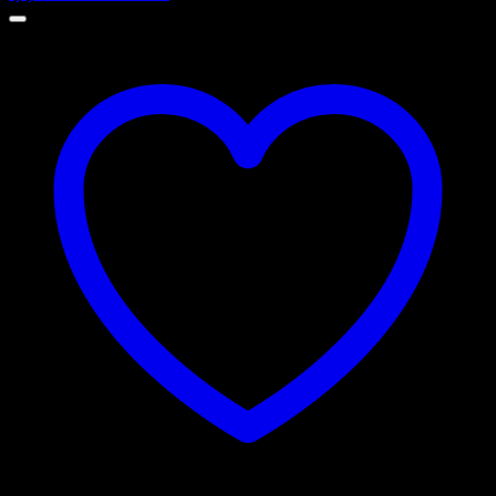
Add to wishlist
Top Counter - Piano One /1
Kup. orm. Top counter Piano One 60/1 Halifax/Halifax/Halifax