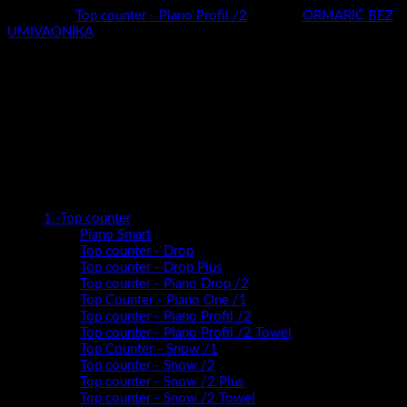
Splash
Super
Tulia
Viva
Kupaonski ormarići
Flat 35-120 - Ravni obrez fronte
Flat 35-180 -Ravni obrez fronte
I Serija - stojeći
I Serija - viseći
Kiara 15-100 - Viseći ormarići
KIARA 50/15/100
KIARA 55/15/100
KIARA 60/15/100
KIARA 65/15/100
KIARA 70/15/100
KIARA 80/15/100
Kiara 30-180 - Viseći ormarići
Kiara 40-150 - Viseći ormarići
Luxury 35-120 - Zaobljeni obrez fronte
Luxury 35-180 -Zaobljeni obrez fronte
Luxury 40-170 - Viseći ormarići
Smart 40-170
Materijali
Kajle