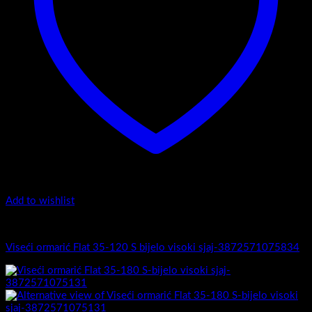
Kupaonski ormarić Piano Profil 60/2 S /Sasso light / S