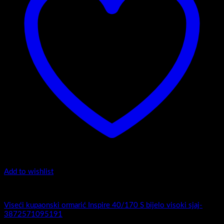
Add to wishlist
Flat 35-120 - Ravni obrez fronte
Viseći ormarić Flat 35-120 S bijelo visoki sjaj-3872571075834