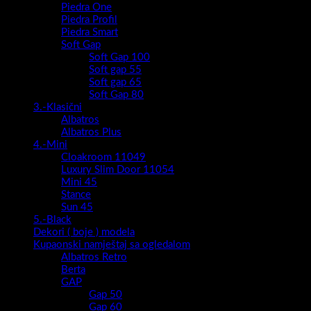
slim antracit metalbox -mekano
Ladica
zatvaranje
Montaža
Viseći
Ormarić sastavljen :
Da
Umivaonik uključen :
Ne
Boja stranice kabineta :
S-bijelo visoki sjaj
Boja ploče kabineta:
Sasso light
Boja fronte kabineta:
S-bijelo visoki sjaj
Možda će vam se također svidjeti…