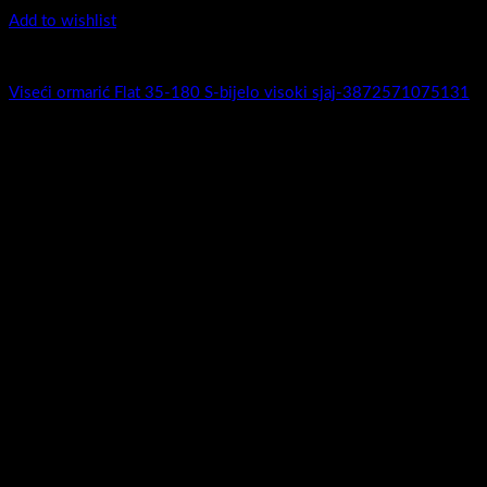
Add to wishlist
Top counter - Piano Profil /2
Kupaonski ormarić Piano Profil 50/2 S/Sasso Sandbeige / S