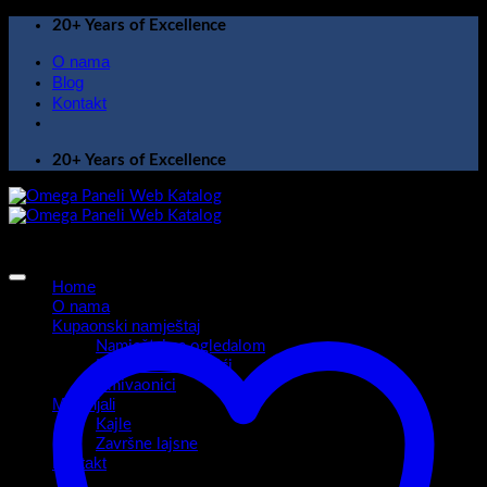
Skip
20+ Years of Excellence
to
O nama
content
Blog
Kontakt
20+ Years of Excellence
Home
O nama
Kupaonski namještaj
Namještaj sa ogledalom
Kupaonski ormarići
Umivaonici
Materijali
Kajle
Završne lajsne
Kontakt