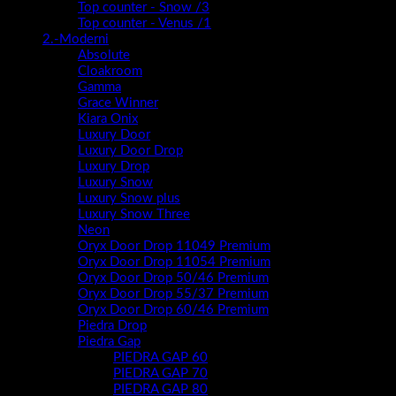
Završne lajsne
Ogledala LED
Popratni artikli
Umivaonici
Nadgradni-top counter umivaonici
Nasadni
Opis
Dodatne informacije
Serija kupaonskih ormarića Piano Profil predstavlja novitet za
2024 godinu .
Moderan ,privlačan , vrhunske izvedbe i nadasve kvalitetan
ormarić biti će sigurno pravi model za svaku kupaonicu.
Širok izbor dimenzija (50,60,70,80,100cm) i širok izbor boja
(super mat / visoki sjaj / drveni dekori ), elegantna metalna
ručkica , te novi sistem “slim” antracit vodilica zasigurno će biti
dovoljni da odaberete pravi model za sebe.
Piano Profil nudi potpunu slobodu kreiranja kupaonice vaših
snova!
Stranice ormarića
MDF presvučen PET/PVC folijom
izrada: