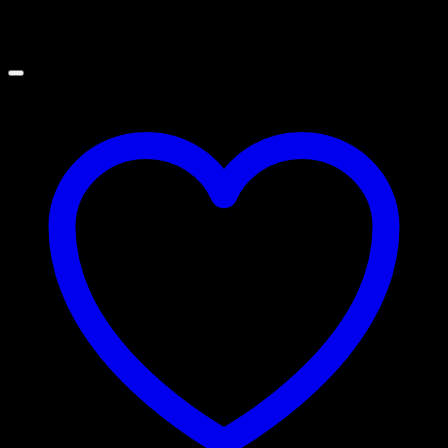
Add to wishlist
Piano Smart
Kupaonski blok Piano Smart 80 Bijelo mat
Omega Paneli
Inovativno pristupamo svim zahtjevima, iznalazimo neophodna i
jednostavna rješenja prilagođena izazovnim projektima.
Kontaktirajte nas!
Savska cesta 101 10000 Zagreb, Hrvatska
prodaja@omegapaneli.hr webshop@omegapaneli.hr
Pratite nas!
O nama
Blog
Kontakt