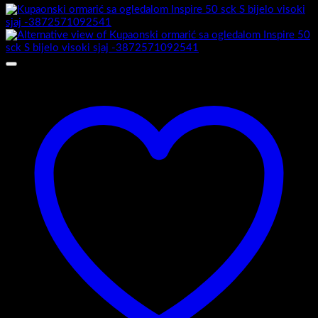
Add to wishlist
Flat 35-180 -Ravni obrez fronte
Viseći ormarić Flat 35-180 S-bijelo visoki sjaj-3872571075131
Povezani proizvodi