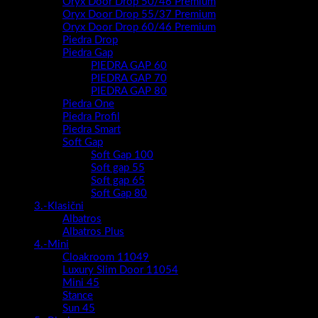
Oryx Door Drop 50/46 Premium
Oryx Door Drop 55/37 Premium
Oryx Door Drop 60/46 Premium
Piedra Drop
Piedra Gap
PIEDRA GAP 60
PIEDRA GAP 70
PIEDRA GAP 80
Piedra One
Piedra Profil
Piedra Smart
Soft Gap
Soft Gap 100
Soft gap 55
Soft gap 65
Soft Gap 80
3.-Klasični
Albatros
Albatros Plus
4.-Mini
Cloakroom 11049
Luxury Slim Door 11054
Mini 45
Stance
Sun 45