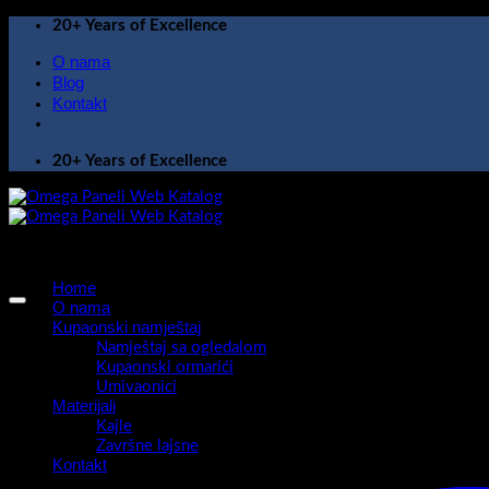
Skip
20+ Years of Excellence
to
O nama
content
Blog
Kontakt
20+ Years of Excellence
Home
O nama
Kupaonski namještaj
Namještaj sa ogledalom
Kupaonski ormarići
Umivaonici
Materijali
Kajle
Završne lajsne
Kontakt