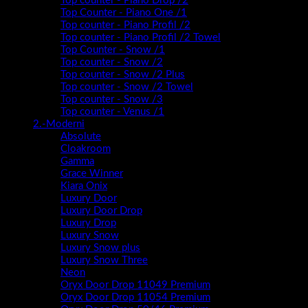
Top counter - Piano Drop /2
Top Counter - Piano One /1
Top counter - Piano Profil /2
Top counter - Piano Profil /2 Towel
Top Counter - Snow /1
Top counter - Snow /2
Top counter - Snow /2 Plus
Top counter - Snow /2 Towel
Top counter - Snow /3
Top counter - Venus /1
2.-Moderni
Absolute
Cloakroom
Gamma
Grace Winner
Kiara Onix
Luxury Door
Luxury Door Drop
Luxury Drop
Luxury Snow
Luxury Snow plus
Luxury Snow Three
Neon
Oryx Door Drop 11049 Premium
Oryx Door Drop 11054 Premium