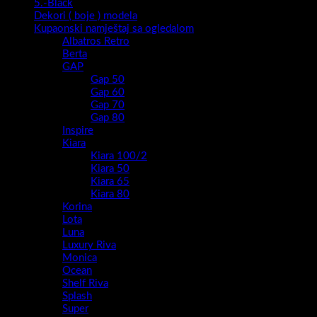
5.-Black
Dekori ( boje ) modela
Kupaonski namještaj sa ogledalom
Albatros Retro
Berta
GAP
Gap 50
Gap 60
Gap 70
Gap 80
Inspire
Kiara
Kiara 100/2
Kiara 50
Kiara 65
Kiara 80
Korina
Lota
Luna
Luxury Riva
Monica
Ocean
Shelf Riva
Splash
Super