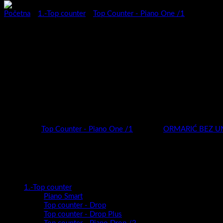
Početna
/
1.-Top counter
/
Top Counter - Piano One /1
Kup. orm. Top counter Piano One
Kupaonicu promatramo kao mjesto u kojem rado volimo boraviti.Želim
uvijek IN !
Spojite ova dva zadovoljstva i vaša Piedra je tu!
Novitet u 2023 za vaš životni prostor.
Kategorija:
Top Counter - Piano One /1
Oznaka:
ORMARIĆ BEZ U
Kategorije proizvoda
1.-Top counter
Piano Smart
Top counter - Drop
Top counter - Drop Plus