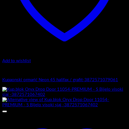
Add to wishlist
4.-Mini
Kupaonski ormarić Neon 45 halifax / grafit-3872571079061