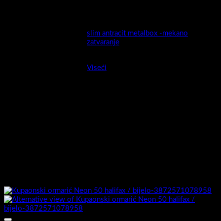
Stranice ormarića
MDF presvučen PET/PVC folijom
izrada:
slim antracit metalbox -mekano
Ladica
zatvaranje
Montaža
Viseći
Ormarić sastavljen :
Da
Umivaonik izrada :
Keramički
Umivaonik uključen :
Da
Povezani proizvodi