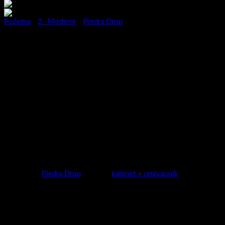
Početna
/
2.-Moderni
/
Piedra Drop
Kup.blok Piedra Drop 80 Crno
mat blok
Kupaonicu promatramo kao mjesto u kojem rado volimo
boraviti.Želimo da je prostor ugodan,prozračan,praktičan ali i
dizajnerski dobro osmišljen.Super mat dekori su definitivno IN ,
funkcionalnost je uvijek IN !
Spojite ova dva zadovoljstva i vaša Piedra je tu!
Novitet u 2023 za vaš životni prostor.
Kategorija:
Piedra Drop
Oznaka:
kabinet + umivaonik
Kategorije proizvoda