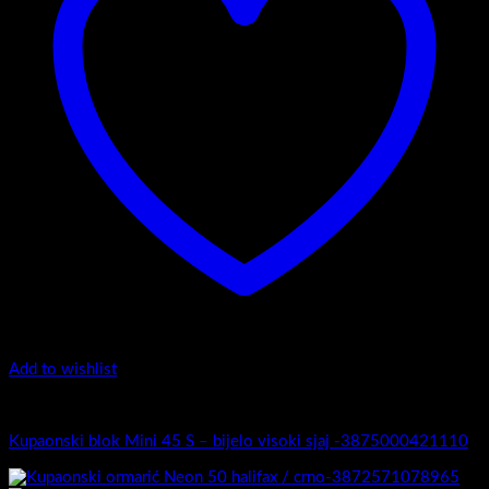
Add to wishlist
Mini 45
Kupaonski blok Mini 45 S – bijelo visoki sjaj -3875000421110