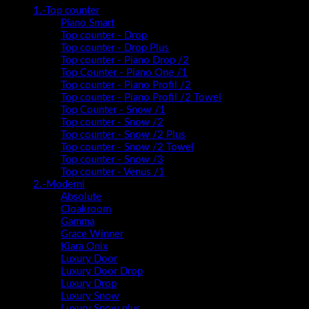
1.-Top counter
Piano Smart
Top counter - Drop
Top counter - Drop Plus
Top counter - Piano Drop /2
Top Counter - Piano One /1
Top counter - Piano Profil /2
Top counter - Piano Profil /2 Towel
Top Counter - Snow /1
Top counter - Snow /2
Top counter - Snow /2 Plus
Top counter - Snow /2 Towel
Top counter - Snow /3
Top counter - Venus /1
2.-Moderni
Absolute
Cloakroom
Gamma
Grace Winner
Kiara Onix
Luxury Door
Luxury Door Drop
Luxury Drop
Luxury Snow
Luxury Snow plus