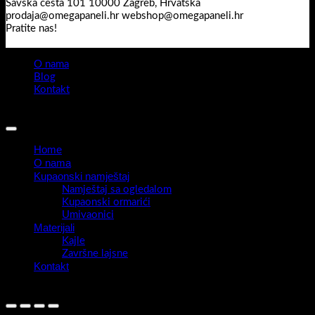
Savska cesta 101 10000 Zagreb, Hrvatska
prodaja@omegapaneli.hr webshop@omegapaneli.hr
Pratite nas!
O nama
Blog
Kontakt
Sva prava pridržana 2026 ©
Omegapaneli
Home
O nama
Kupaonski namještaj
Namještaj sa ogledalom
Kupaonski ormarići
Umivaonici
Materijali
Kajle
Završne lajsne
Kontakt