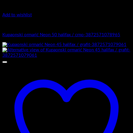
Add to wishlist
4.-Mini
Kupaonski ormarić Neon 50 halifax / crno-3872571078965