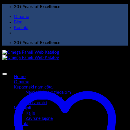
Skip
20+ Years of Excellence
to
O nama
content
Blog
Kontakt
20+ Years of Excellence
Home
O nama
Kupaonski namještaj
Namještaj sa ogledalom
Kupaonski ormarići
Umivaonici
Materijali
Kajle
Završne lajsne
Kontakt