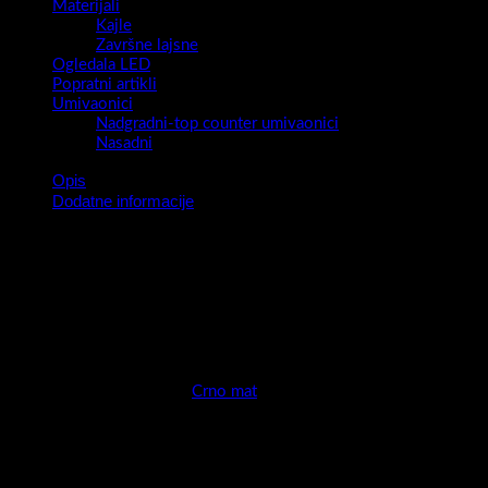
Materijali
Kajle
Završne lajsne
Ogledala LED
Popratni artikli
Umivaonici
Nadgradni-top counter umivaonici
Nasadni
Opis
Dodatne informacije
Kupaonicu promatramo kao mjesto u kojem rado volimo
boraviti.Želimo da je prostor ugodan,prozračan,praktičan ali i
dizajnerski dobro osmišljen.Super mat dekori su definitivno IN ,
funkcionalnost je uvijek IN !
Spojite ova dva zadovoljstva i vaša Piedra je tu!
Novitet u 2023 za vaš životni prostor.
Boja
Crno mat
Fronta ormarića izrada:
MDF presvučen PET/PVC folijom