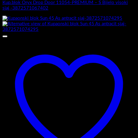
Kup.blok Oryx Drop Door 11054-PREMIUM – S Bijelo visoki
sjaj -3872571067402