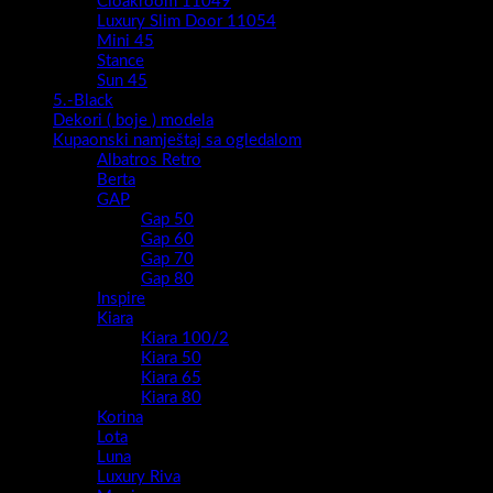
Cloakroom 11049
Luxury Slim Door 11054
Mini 45
Stance
Sun 45
5.-Black
Dekori ( boje ) modela
Kupaonski namještaj sa ogledalom
Albatros Retro
Berta
GAP
Gap 50
Gap 60
Gap 70
Gap 80
Inspire
Kiara
Kiara 100/2
Kiara 50
Kiara 65
Kiara 80
Korina
Lota
Luna
Luxury Riva