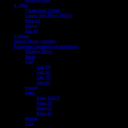
Albatros Plus
4.-Mini
Cloakroom 11049
Luxury Slim Door 11054
Mini 45
Stance
Sun 45
5.-Black
Dekori ( boje ) modela
Kupaonski namještaj sa ogledalom
Albatros Retro
Berta
GAP
Gap 50
Gap 60
Gap 70
Gap 80
Inspire
Kiara
Kiara 100/2
Kiara 50
Kiara 65
Kiara 80
Korina
Lota