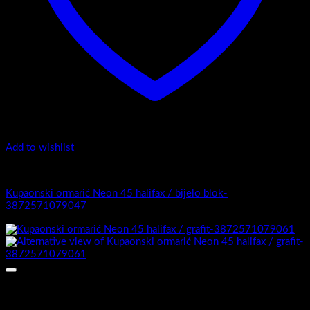
Add to wishlist
4.-Mini
Kupaonski ormarić Neon 45 halifax / bijelo blok-
3872571079047