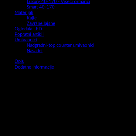
Luxury 40-170 - Viseći ormarići
Smart 40-170
Materijali
Kajle
Završne lajsne
Ogledala LED
Popratni artikli
Umivaonici
Nadgradni-top counter umivaonici
Nasadni
Opis
Dodatne informacije
Kupaonicu promatramo kao mjesto u kojem rado volimo
boraviti.Želimo da je prostor ugodan,prozračan,praktičan ali i
dizajnerski dobro osmišljen.Super mat dekori su definitivno IN ,
funkcionalnost je uvijek IN !
Spojite ova dva zadovoljstva i vaša Piedra je tu!
Novitet u 2023 za vaš životni prostor.
Fronta ormarića izrada:
MDF presvučen PET/PVC folijom
Stranice ormarića
MDF presvučen PET/PVC folijom