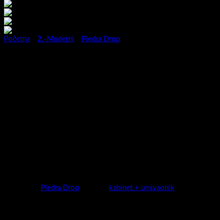
Početna
/
2.-Moderni
/
Piedra Drop
Kup.blok Piedra Drop 70
Grafit mat blok
Kupaonicu promatramo kao mjesto u kojem rado volimo
boraviti.Želimo da je prostor ugodan,prozračan,praktičan ali i
dizajnerski dobro osmišljen.Super mat dekori su definitivno IN ,
funkcionalnost je uvijek IN !
Spojite ova dva zadovoljstva i vaša Piedra je tu!
Novitet u 2023 za vaš životni prostor.
Kategorija:
Piedra Drop
Oznaka:
kabinet + umivaonik