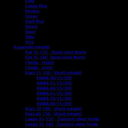
Luna
Luxury Riva
Monica
Ocean
Shelf Riva
Splash
Super
Tulia
Viva
Kupaonski ormarići
Flat 35-120 - Ravni obrez fronte
Flat 35-180 -Ravni obrez fronte
I Serija - stojeći
I Serija - viseći
Kiara 15-100 - Viseći ormarići
KIARA 50/15/100
KIARA 55/15/100
KIARA 60/15/100
KIARA 65/15/100
KIARA 70/15/100
KIARA 80/15/100
Kiara 30-180 - Viseći ormarići
Kiara 40-150 - Viseći ormarići
Luxury 35-120 - Zaobljeni obrez fronte
Luxury 35-180 -Zaobljeni obrez fronte