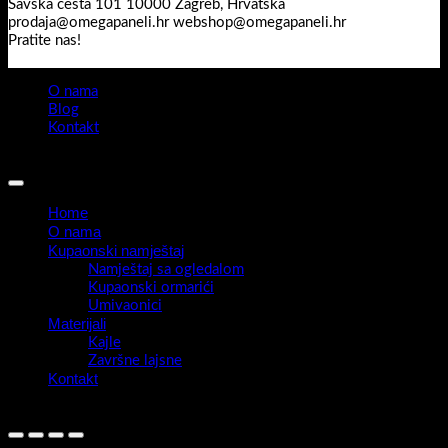
Savska cesta 101 10000 Zagreb, Hrvatska
prodaja@omegapaneli.hr webshop@omegapaneli.hr
Pratite nas!
O nama
Blog
Kontakt
Sva prava pridržana 2026 ©
Omegapaneli
Home
O nama
Kupaonski namještaj
Namještaj sa ogledalom
Kupaonski ormarići
Umivaonici
Materijali
Kajle
Završne lajsne
Kontakt