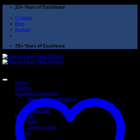
Skip
20+ Years of Excellence
to
O nama
content
Blog
Kontakt
20+ Years of Excellence
Home
O nama
Kupaonski namještaj
Namještaj sa ogledalom
Kupaonski ormarići
Umivaonici
Materijali
Kajle
Završne lajsne
Kontakt