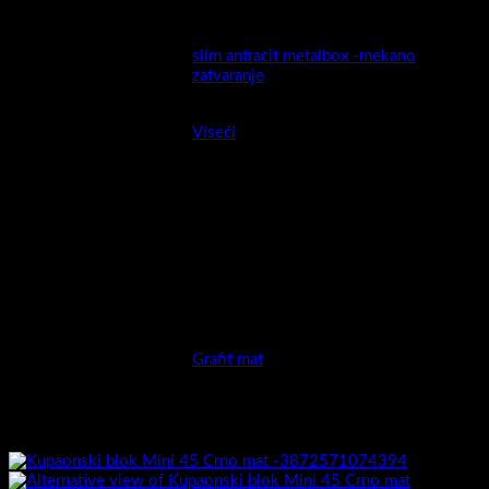
izrada:
slim antracit metalbox -mekano
Ladica
zatvaranje
Montaža
Viseći
Ormarić sastavljen :
Da
Umivaonik izrada :
Keramički
Umivaonik uključen :
Da
Boja
Grafit mat
Povezani proizvodi