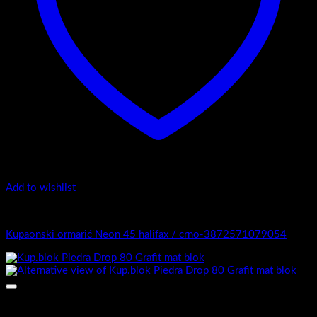
Add to wishlist
4.-Mini
Kupaonski ormarić Neon 45 halifax / crno-3872571079054