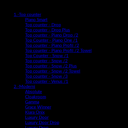
Kategorije proizvoda
1.-Top counter
Piano Smart
Top counter - Drop
Top counter - Drop Plus
Top counter - Piano Drop /2
Top Counter - Piano One /1
Top counter - Piano Profil /2
Top counter - Piano Profil /2 Towel
Top Counter - Snow /1
Top counter - Snow /2
Top counter - Snow /2 Plus
Top counter - Snow /2 Towel
Top counter - Snow /3
Top counter - Venus /1
2.-Moderni
Absolute
Cloakroom
Gamma
Grace Winner
Kiara Onix
Luxury Door
Luxury Door Drop
Luxury Drop