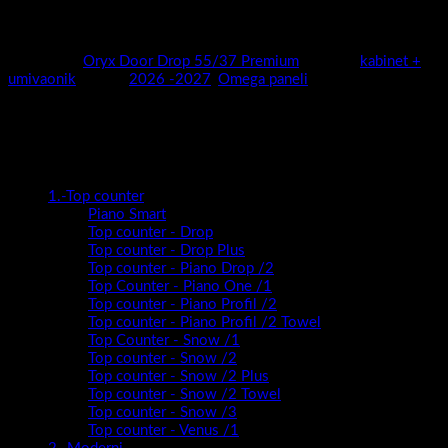
cijelu priču dovodimo do savršene harmonije.
Antracit izvedba unutarnjeg prostora daje dodatan .
Kategorija:
Oryx Door Drop 55/37 Premium
Oznaka:
kabinet +
umivaonik
Marka:
2026 -2027
,
Omega paneli
Kategorije proizvoda
1.-Top counter
Piano Smart
Top counter - Drop
Top counter - Drop Plus
Top counter - Piano Drop /2
Top Counter - Piano One /1
Top counter - Piano Profil /2
Top counter - Piano Profil /2 Towel
Top Counter - Snow /1
Top counter - Snow /2
Top counter - Snow /2 Plus
Top counter - Snow /2 Towel
Top counter - Snow /3
Top counter - Venus /1