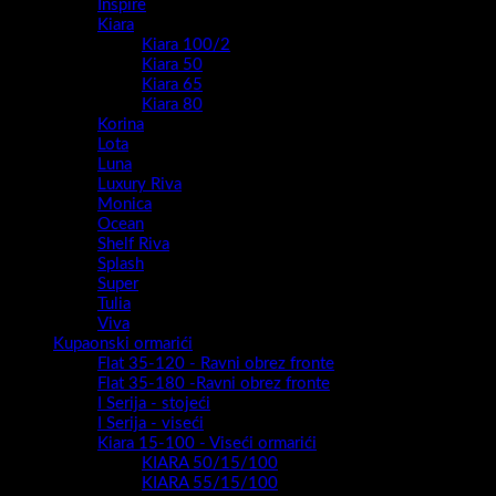
Inspire
Kiara
Kiara 100/2
Kiara 50
Kiara 65
Kiara 80
Korina
Lota
Luna
Luxury Riva
Monica
Ocean
Shelf Riva
Splash
Super
Tulia
Viva
Kupaonski ormarići
Flat 35-120 - Ravni obrez fronte
Flat 35-180 -Ravni obrez fronte
I Serija - stojeći
I Serija - viseći
Kiara 15-100 - Viseći ormarići
KIARA 50/15/100
KIARA 55/15/100