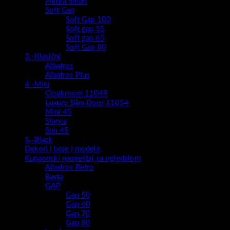
Piedra Smart
Soft Gap
Soft Gap 100
Soft gap 55
Soft gap 65
Soft Gap 80
3.-Klasični
Albatros
Albatros Plus
4.-Mini
Cloakroom 11049
Luxury Slim Door 11054
Mini 45
Stance
Sun 45
5.-Black
Dekori ( boje ) modela
Kupaonski namještaj sa ogledalom
Albatros Retro
Berta
GAP
Gap 50
Gap 60
Gap 70
Gap 80