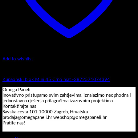
Add to wishlist
Mini 45
Kupaonski blok Mini 45 Crno mat -3872571074394
Omega Paneli
Inovativno pristupamo svim zahtjevima, iznalazimo neophodna i
jednostavna rješenja prilagođena izazovnim projektima.
Kontaktirajte nas!
Savska cesta 101 10000 Zagreb, Hrvatska
prodaja@omegapaneli.hr webshop@omegapaneli.hr
Pratite nas!