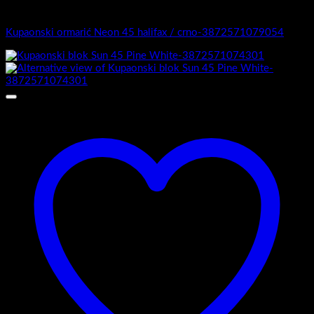
4.-Mini
Kupaonski ormarić Neon 45 halifax / crno-3872571079054