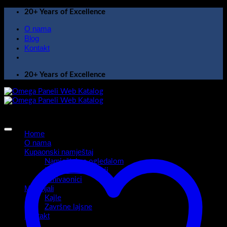
Skip
20+ Years of Excellence
to
O nama
content
Blog
Kontakt
20+ Years of Excellence
Home
O nama
Kupaonski namještaj
Namještaj sa ogledalom
Kupaonski ormarići
Umivaonici
Materijali
Kajle
Završne lajsne
Kontakt