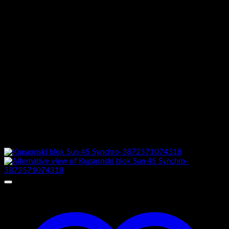
Ormarić sastavljen :
Da
Vrata rub
Zaobljena
Zatvaranje vrata
soft closing – mekano zatvaranje
Dimenzije kabineta D x Š x V
1
Povezani proizvodi