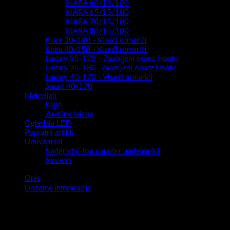
KIARA 60/15/100
KIARA 65/15/100
KIARA 70/15/100
KIARA 80/15/100
Kiara 30-180 - Viseći ormarići
Kiara 40-150 - Viseći ormarići
Luxury 35-120 - Zaobljeni obrez fronte
Luxury 35-180 -Zaobljeni obrez fronte
Luxury 40-170 - Viseći ormarići
Smart 40-170
Materijali
Kajle
Završne lajsne
Ogledala LED
Popratni artikli
Umivaonici
Nadgradni-top counter umivaonici
Nasadni
Opis
Dodatne informacije
Serija kupaonskih blokova Oryx Drop Door 55/37 predstavlja
novitet za 2026 /2027. godinu.
Model namijenjen malim ,uskim prostorima gdje je svaki