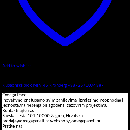
Add to wishlist
Mini 45
Kupaonski blok Mini 45 Kronberg -3872571074387
Omega Paneli
Inovativno pristupamo svim zahtjevima, iznalazimo neophodna i
jednostavna rješenja prilagođena izazovnim projektima.
Kontaktirajte nas!
Savska cesta 101 10000 Zagreb, Hrvatska
prodaja@omegapaneli.hr webshop@omegapaneli.hr
Pratite nas!