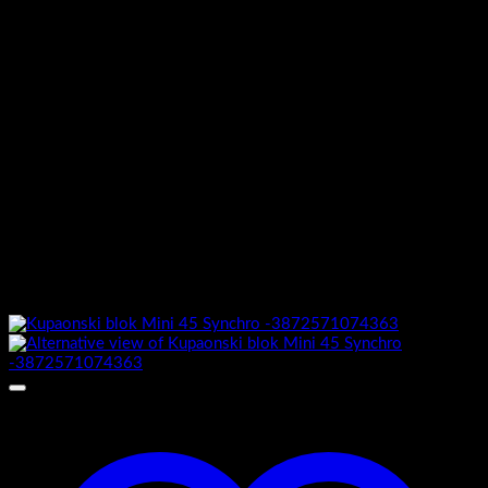
Ormarić sastavljen :
Da
Vrata rub
Zaobljena
Zatvaranje vrata
soft closing – mekano zatvaranje
Dimenzije kabineta D x Š x V
1
Povezani proizvodi