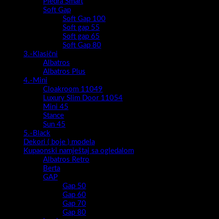
Piedra Smart
Soft Gap
Soft Gap 100
Soft gap 55
Soft gap 65
Soft Gap 80
3.-Klasični
Albatros
Albatros Plus
4.-Mini
Cloakroom 11049
Luxury Slim Door 11054
Mini 45
Stance
Sun 45
5.-Black
Dekori ( boje ) modela
Kupaonski namještaj sa ogledalom
Albatros Retro
Berta
GAP
Gap 50
Gap 60
Gap 70
Gap 80