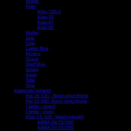
Inspire
Kiara
Kiara 100/2
Kiara 50
Kiara 65
Kiara 80
Korina
Lota
Luna
Luxury Riva
Monica
Ocean
Shelf Riva
Splash
Super
Tulia
Viva
Kupaonski ormarići
Flat 35-120 - Ravni obrez fronte
Flat 35-180 -Ravni obrez fronte
I Serija - stojeći
I Serija - viseći
Kiara 15-100 - Viseći ormarići
KIARA 50/15/100
KIARA 55/15/100