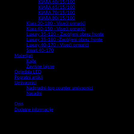
KIARA 60/15/100
KIARA 65/15/100
KIARA 70/15/100
KIARA 80/15/100
Kiara 30-180 - Viseći ormarići
Kiara 40-150 - Viseći ormarići
Luxury 35-120 - Zaobljeni obrez fronte
Luxury 35-180 -Zaobljeni obrez fronte
Luxury 40-170 - Viseći ormarići
Smart 40-170
Materijali
Kajle
Završne lajsne
Ogledala LED
Popratni artikli
Umivaonici
Nadgradni-top counter umivaonici
Nasadni
Opis
Dodatne informacije
Serija kupaonskih blokova Oryx Drop Door 11054 predstavlja
novitet za 2026 /2027. godinu.
Model namijenjen malim ,uskim prostorima gdje je svaki