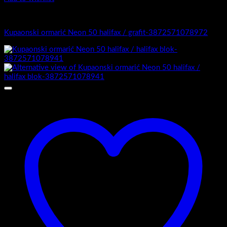
4.-Mini
Kupaonski ormarić Neon 50 halifax / grafit-3872571078972