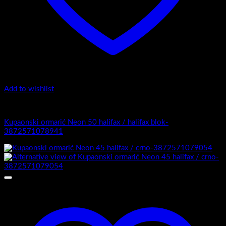
Add to wishlist
4.-Mini
Kupaonski ormarić Neon 50 halifax / halifax blok-
3872571078941