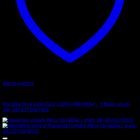
Add to wishlist
Oryx Door Drop 11054 Premium
Kup.blok Oryx Drop Door 11054-PREMIUM – S Bijelo visoki
sjaj -3872571067402