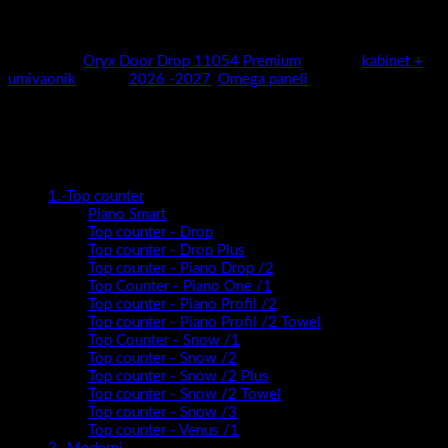
cijelu priču dovodimo do savršene harmonije.
Antracit izvedba unutarnjeg prostora daje dodatan .
Kategorija:
Oryx Door Drop 11054 Premium
Oznaka:
kabinet +
umivaonik
Marka:
2026 -2027
,
Omega paneli
Kategorije proizvoda
1.-Top counter
Piano Smart
Top counter - Drop
Top counter - Drop Plus
Top counter - Piano Drop /2
Top Counter - Piano One /1
Top counter - Piano Profil /2
Top counter - Piano Profil /2 Towel
Top Counter - Snow /1
Top counter - Snow /2
Top counter - Snow /2 Plus
Top counter - Snow /2 Towel
Top counter - Snow /3
Top counter - Venus /1