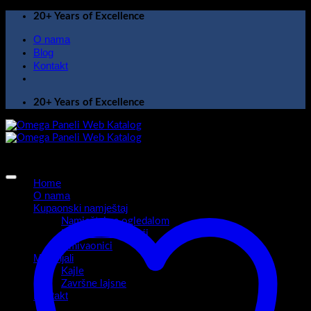
Skip
20+ Years of Excellence
to
O nama
content
Blog
Kontakt
20+ Years of Excellence
Home
O nama
Kupaonski namještaj
Namještaj sa ogledalom
Kupaonski ormarići
Umivaonici
Materijali
Kajle
Završne lajsne
Kontakt