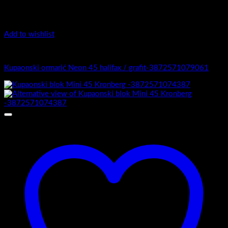
Add to wishlist
4.-Mini
Kupaonski ormarić Neon 45 halifax / grafit-3872571079061