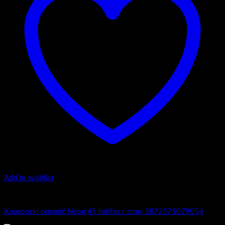
Add to wishlist
4.-Mini
Kupaonski ormarić Neon 45 halifax / crno-3872571079054