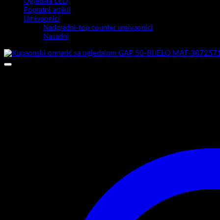
Ogledala LED
Popratni artikli
Umivaonici
Nadgradni-top counter umivaonici
Nasadni