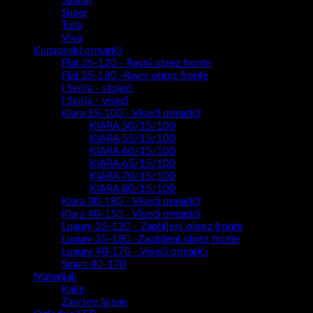
Splash
Super
Tulia
Viva
Kupaonski ormarići
Flat 35-120 - Ravni obrez fronte
Flat 35-180 -Ravni obrez fronte
I Serija - stojeći
I Serija - viseći
Kiara 15-100 - Viseći ormarići
KIARA 50/15/100
KIARA 55/15/100
KIARA 60/15/100
KIARA 65/15/100
KIARA 70/15/100
KIARA 80/15/100
Kiara 30-180 - Viseći ormarići
Kiara 40-150 - Viseći ormarići
Luxury 35-120 - Zaobljeni obrez fronte
Luxury 35-180 -Zaobljeni obrez fronte
Luxury 40-170 - Viseći ormarići
Smart 40-170
Materijali
Kajle
Završne lajsne