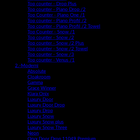
Top counter - Drop Plus
Top counter - Piano Drop /2
Top Counter - Piano One /1
Top counter - Piano Profil /2
Top counter - Piano Profil /2 Towel
Top Counter - Snow /1
Top counter - Snow /2
Top counter - Snow /2 Plus
Top counter - Snow /2 Towel
Top counter - Snow /3
Top counter - Venus /1
2.-Moderni
Absolute
Cloakroom
Gamma
Grace Winner
Kiara Onix
Luxury Door
Luxury Door Drop
Luxury Drop
Luxury Snow
Luxury Snow plus
Luxury Snow Three
Neon
Oryx Door Drop 11049 Premium