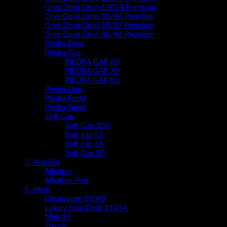
Oryx Door Drop 11054 Premium
Oryx Door Drop 50/46 Premium
Oryx Door Drop 55/37 Premium
Oryx Door Drop 60/46 Premium
Piedra Drop
Piedra Gap
PIEDRA GAP 60
PIEDRA GAP 70
PIEDRA GAP 80
Piedra One
Piedra Profil
Piedra Smart
Soft Gap
Soft Gap 100
Soft gap 55
Soft gap 65
Soft Gap 80
3.-Klasični
Albatros
Albatros Plus
4.-Mini
Cloakroom 11049
Luxury Slim Door 11054
Mini 45
Stance