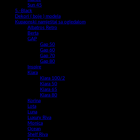
Sun 45
5.-Black
Dekori ( boje ) modela
Kupaonski namještaj sa ogledalom
Albatros Retro
Berta
GAP
Gap 50
Gap 60
Gap 70
Gap 80
Inspire
Kiara
Kiara 100/2
Kiara 50
Kiara 65
Kiara 80
Korina
Lota
Luna
Luxury Riva
Monica
Ocean
Shelf Riva