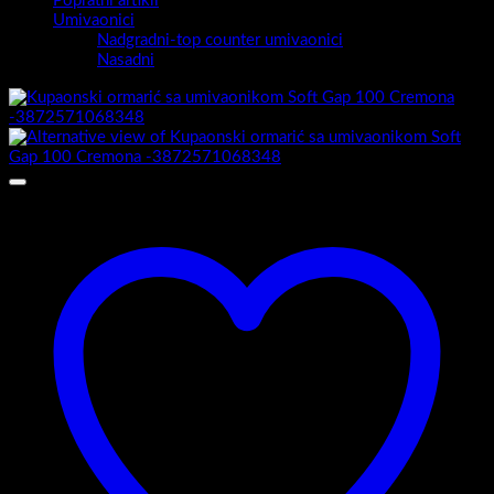
Popratni artikli
Umivaonici
Nadgradni-top counter umivaonici
Nasadni