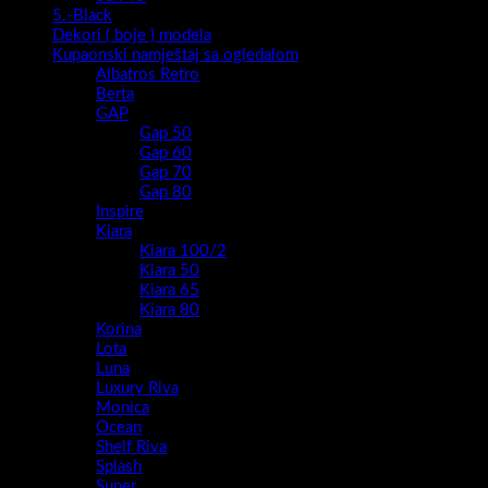
5.-Black
Dekori ( boje ) modela
Kupaonski namještaj sa ogledalom
Albatros Retro
Berta
GAP
Gap 50
Gap 60
Gap 70
Gap 80
Inspire
Kiara
Kiara 100/2
Kiara 50
Kiara 65
Kiara 80
Korina
Lota
Luna
Luxury Riva
Monica
Ocean
Shelf Riva
Splash
Super