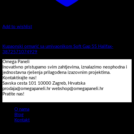
Add to wishlist
Soft gap 55
Kupaonski ormarić sa umivaonikom Soft Gap 55 Halifax-
3872571074929
Omega Paneli
Inovativno pristupamo svim zahtjevima, iznalazimo neophodna i
jednostavna rješenja prilagođena izazovnim projektima.
Kontaktirajte nas!
Savska cesta 101 10000 Zagreb, Hrvatska
prodaja@omegapaneli.hr webshop@omegapaneli.hr
Pratite nas!
O nama
Blog
Kontakt
Sva prava pridržana 2026 ©
Omegapaneli