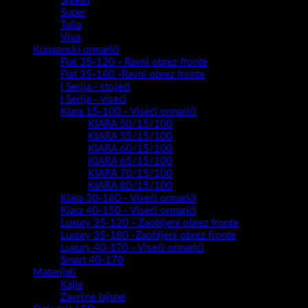
Splash
Super
Tulia
Viva
Kupaonski ormarići
Flat 35-120 - Ravni obrez fronte
Flat 35-180 -Ravni obrez fronte
I Serija - stojeći
I Serija - viseći
Kiara 15-100 - Viseći ormarići
KIARA 50/15/100
KIARA 55/15/100
KIARA 60/15/100
KIARA 65/15/100
KIARA 70/15/100
KIARA 80/15/100
Kiara 30-180 - Viseći ormarići
Kiara 40-150 - Viseći ormarići
Luxury 35-120 - Zaobljeni obrez fronte
Luxury 35-180 -Zaobljeni obrez fronte
Luxury 40-170 - Viseći ormarići
Smart 40-170
Materijali
Kajle
Završne lajsne