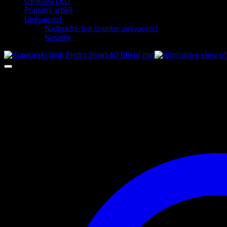
Ogledala LED
Popratni artikli
Umivaonici
Nadgradni-top counter umivaonici
Nasadni