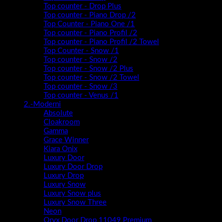
Top counter - Drop Plus
Top counter - Piano Drop /2
Top Counter - Piano One /1
Top counter - Piano Profil /2
Top counter - Piano Profil /2 Towel
Top Counter - Snow /1
Top counter - Snow /2
Top counter - Snow /2 Plus
Top counter - Snow /2 Towel
Top counter - Snow /3
Top counter - Venus /1
2.-Moderni
Absolute
Cloakroom
Gamma
Grace Winner
Kiara Onix
Luxury Door
Luxury Door Drop
Luxury Drop
Luxury Snow
Luxury Snow plus
Luxury Snow Three
Neon
Oryx Door Drop 11049 Premium