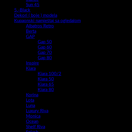
Sun 45
5.-Black
Dekori ( boje ) modela
Kupaonski namještaj sa ogledalom
Albatros Retro
Berta
GAP
Gap 50
Gap 60
Gap 70
Gap 80
Inspire
Kiara
Kiara 100/2
Kiara 50
Kiara 65
Kiara 80
Korina
Lota
Luna
Luxury Riva
Monica
Ocean
Shelf Riva