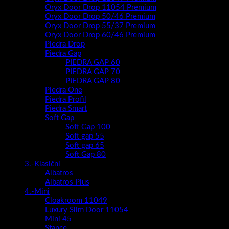
Oryx Door Drop 11054 Premium
Oryx Door Drop 50/46 Premium
Oryx Door Drop 55/37 Premium
Oryx Door Drop 60/46 Premium
Piedra Drop
Piedra Gap
PIEDRA GAP 60
PIEDRA GAP 70
PIEDRA GAP 80
Piedra One
Piedra Profil
Piedra Smart
Soft Gap
Soft Gap 100
Soft gap 55
Soft gap 65
Soft Gap 80
3.-Klasični
Albatros
Albatros Plus
4.-Mini
Cloakroom 11049
Luxury Slim Door 11054
Mini 45
Stance