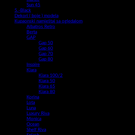
Sun 45
5.-Black
Dekori ( boje ) modela
Kupaonski namještaj sa ogledalom
Albatros Retro
Berta
GAP
Gap 50
Gap 60
Gap 70
Gap 80
Inspire
Kiara
Kiara 100/2
Kiara 50
Kiara 65
Kiara 80
Korina
Lota
Luna
Luxury Riva
Monica
Ocean
Shelf Riva