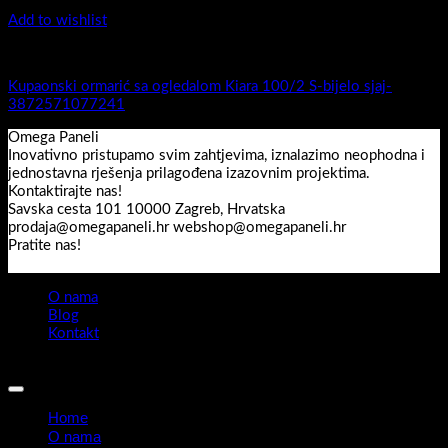
Add to wishlist
Kiara 100/2
Kupaonski ormarić sa ogledalom Kiara 100/2 S-bijelo sjaj-
3872571077241
Omega Paneli
Inovativno pristupamo svim zahtjevima, iznalazimo neophodna i
jednostavna rješenja prilagođena izazovnim projektima.
Kontaktirajte nas!
Savska cesta 101 10000 Zagreb, Hrvatska
prodaja@omegapaneli.hr webshop@omegapaneli.hr
Pratite nas!
O nama
Blog
Kontakt
Sva prava pridržana 2026 ©
Omegapaneli
Home
O nama