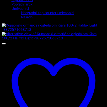
Ogledala LED
Popratni artikli
Umivaonici
Nadgradni-top counter umivaonici
Nasadni