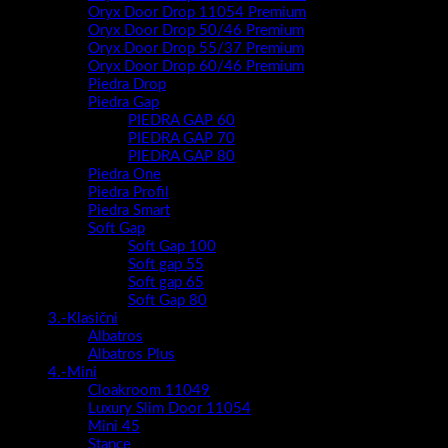
Oryx Door Drop 11054 Premium
Oryx Door Drop 50/46 Premium
Oryx Door Drop 55/37 Premium
Oryx Door Drop 60/46 Premium
Piedra Drop
Piedra Gap
PIEDRA GAP 60
PIEDRA GAP 70
PIEDRA GAP 80
Piedra One
Piedra Profil
Piedra Smart
Soft Gap
Soft Gap 100
Soft gap 55
Soft gap 65
Soft Gap 80
3.-Klasični
Albatros
Albatros Plus
4.-Mini
Cloakroom 11049
Luxury Slim Door 11054
Mini 45
Stance