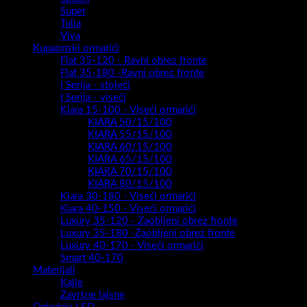
Super
Tulia
Viva
Kupaonski ormarići
Flat 35-120 - Ravni obrez fronte
Flat 35-180 -Ravni obrez fronte
I Serija - stojeći
I Serija - viseći
Kiara 15-100 - Viseći ormarići
KIARA 50/15/100
KIARA 55/15/100
KIARA 60/15/100
KIARA 65/15/100
KIARA 70/15/100
KIARA 80/15/100
Kiara 30-180 - Viseći ormarići
Kiara 40-150 - Viseći ormarići
Luxury 35-120 - Zaobljeni obrez fronte
Luxury 35-180 -Zaobljeni obrez fronte
Luxury 40-170 - Viseći ormarići
Smart 40-170
Materijali
Kajle
Završne lajsne