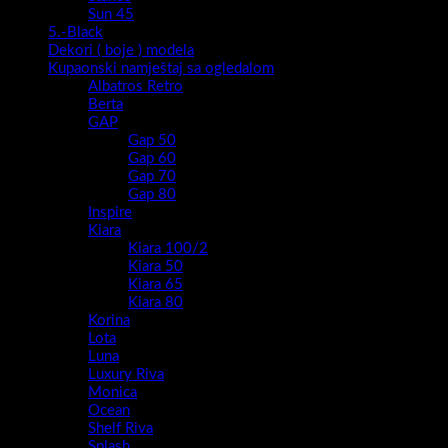
Sun 45
5.-Black
Dekori ( boje ) modela
Kupaonski namještaj sa ogledalom
Albatros Retro
Berta
GAP
Gap 50
Gap 60
Gap 70
Gap 80
Inspire
Kiara
Kiara 100/2
Kiara 50
Kiara 65
Kiara 80
Korina
Lota
Luna
Luxury Riva
Monica
Ocean
Shelf Riva
Splash