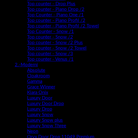
Top counter - Drop Plus
Top counter - Piano Drop /2
Top Counter - Piano One /1
Top counter - Piano Profil /2
Top counter - Piano Profil /2 Towel
Top Counter - Snow /1
Top counter - Snow /2
Top counter - Snow /2 Plus
Top counter - Snow /2 Towel
Top counter - Snow /3
Top counter - Venus /1
2.-Moderni
Absolute
Cloakroom
Gamma
Grace Winner
Kiara Onix
Luxury Door
Luxury Door Drop
Luxury Drop
Luxury Snow
Luxury Snow plus
Luxury Snow Three
Neon
Oryx Door Drop 11049 Premium