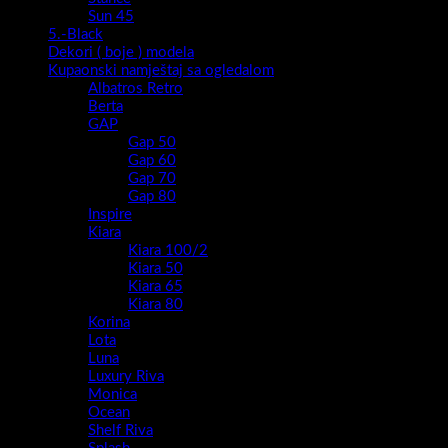
Sun 45
5.-Black
Dekori ( boje ) modela
Kupaonski namještaj sa ogledalom
Albatros Retro
Berta
GAP
Gap 50
Gap 60
Gap 70
Gap 80
Inspire
Kiara
Kiara 100/2
Kiara 50
Kiara 65
Kiara 80
Korina
Lota
Luna
Luxury Riva
Monica
Ocean
Shelf Riva