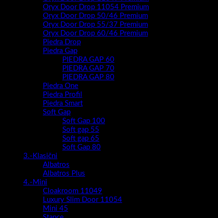
Oryx Door Drop 11054 Premium
Oryx Door Drop 50/46 Premium
Oryx Door Drop 55/37 Premium
Oryx Door Drop 60/46 Premium
Piedra Drop
Piedra Gap
PIEDRA GAP 60
PIEDRA GAP 70
PIEDRA GAP 80
Piedra One
Piedra Profil
Piedra Smart
Soft Gap
Soft Gap 100
Soft gap 55
Soft gap 65
Soft Gap 80
3.-Klasični
Albatros
Albatros Plus
4.-Mini
Cloakroom 11049
Luxury Slim Door 11054
Mini 45
Stance