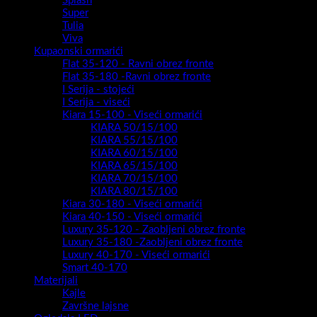
Splash
Super
Tulia
Viva
Kupaonski ormarići
Flat 35-120 - Ravni obrez fronte
Flat 35-180 -Ravni obrez fronte
I Serija - stojeći
I Serija - viseći
Kiara 15-100 - Viseći ormarići
KIARA 50/15/100
KIARA 55/15/100
KIARA 60/15/100
KIARA 65/15/100
KIARA 70/15/100
KIARA 80/15/100
Kiara 30-180 - Viseći ormarići
Kiara 40-150 - Viseći ormarići
Luxury 35-120 - Zaobljeni obrez fronte
Luxury 35-180 -Zaobljeni obrez fronte
Luxury 40-170 - Viseći ormarići
Smart 40-170
Materijali
Kajle
Završne lajsne