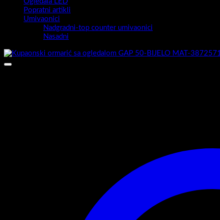
Ogledala LED
Popratni artikli
Umivaonici
Nadgradni-top counter umivaonici
Nasadni