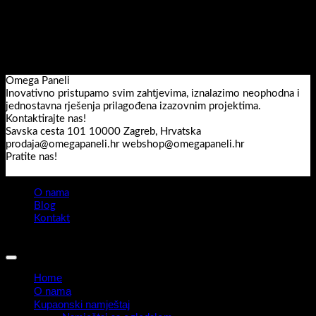
paneli d.o.o. su izabrali put ekološki kompatibilne [...]
07
ruj
Omega Paneli
Inovativno pristupamo svim zahtjevima, iznalazimo neophodna i
jednostavna rješenja prilagođena izazovnim projektima.
Kontaktirajte nas!
Savska cesta 101 10000 Zagreb, Hrvatska
prodaja@omegapaneli.hr webshop@omegapaneli.hr
Pratite nas!
O nama
Blog
Kontakt
Sva prava pridržana 2026 ©
Omegapaneli
Home
O nama
Kupaonski namještaj