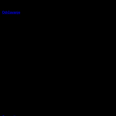
Održavanje
U sklopu usluga održavanja nudimo čišćenje prostora. – Čišćenje
samo tekućim sredstvima za čišćenje drvenih [...]
08
ruj