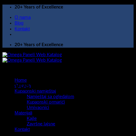
Skip
20+ Years of Excellence
to
O nama
content
Blog
Kontakt
20+ Years of Excellence
Home
Novosti
O nama
Kupaonski namještaj
Namještaj sa ogledalom
Kupaonski ormarići
Umivaonici
Materijali
Kajle
Završne lajsne
Kontakt