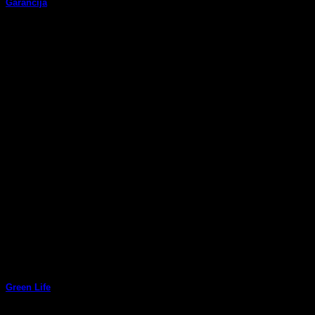
Garancija
Proizvodi su izrađeni sukladno normi HRN DE2.105. Jamstvo je
važeće 12 mjeseci od dana kupnje [...]
08
ruj
Green Life
Proizvodnja namještaja i poštivanje prirode je moguće. Omega