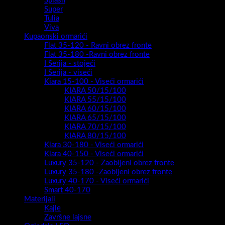
Splash
Super
Tulia
Viva
Kupaonski ormarići
Flat 35-120 - Ravni obrez fronte
Flat 35-180 -Ravni obrez fronte
I Serija - stojeći
I Serija - viseći
Kiara 15-100 - Viseći ormarići
KIARA 50/15/100
KIARA 55/15/100
KIARA 60/15/100
KIARA 65/15/100
KIARA 70/15/100
KIARA 80/15/100
Kiara 30-180 - Viseći ormarići
Kiara 40-150 - Viseći ormarići
Luxury 35-120 - Zaobljeni obrez fronte
Luxury 35-180 -Zaobljeni obrez fronte
Luxury 40-170 - Viseći ormarići
Smart 40-170
Materijali
Kajle
Završne lajsne