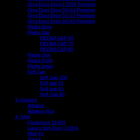
Oryx Door Drop 11054 Premium
Oryx Door Drop 50/46 Premium
Oryx Door Drop 55/37 Premium
Oryx Door Drop 60/46 Premium
Piedra Drop
Piedra Gap
PIEDRA GAP 60
PIEDRA GAP 70
PIEDRA GAP 80
Piedra One
Piedra Profil
Piedra Smart
Soft Gap
Soft Gap 100
Soft gap 55
Soft gap 65
Soft Gap 80
3.-Klasični
Albatros
Albatros Plus
4.-Mini
Cloakroom 11049
Luxury Slim Door 11054
Mini 45
Stance