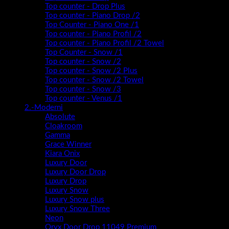
Top counter - Drop Plus
Top counter - Piano Drop /2
Top Counter - Piano One /1
Top counter - Piano Profil /2
Top counter - Piano Profil /2 Towel
Top Counter - Snow /1
Top counter - Snow /2
Top counter - Snow /2 Plus
Top counter - Snow /2 Towel
Top counter - Snow /3
Top counter - Venus /1
2.-Moderni
Absolute
Cloakroom
Gamma
Grace Winner
Kiara Onix
Luxury Door
Luxury Door Drop
Luxury Drop
Luxury Snow
Luxury Snow plus
Luxury Snow Three
Neon
Oryx Door Drop 11049 Premium