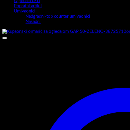
Ogledala LED
Popratni artikli
Umivaonici
Nadgradni-top counter umivaonici
Nasadni