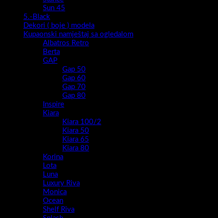
Sun 45
5.-Black
Dekori ( boje ) modela
Kupaonski namještaj sa ogledalom
Albatros Retro
Berta
GAP
Gap 50
Gap 60
Gap 70
Gap 80
Inspire
Kiara
Kiara 100/2
Kiara 50
Kiara 65
Kiara 80
Korina
Lota
Luna
Luxury Riva
Monica
Ocean
Shelf Riva