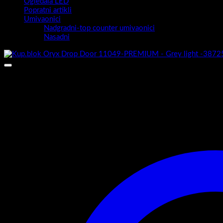
Ogledala LED
Popratni artikli
Umivaonici
Nadgradni-top counter umivaonici
Nasadni