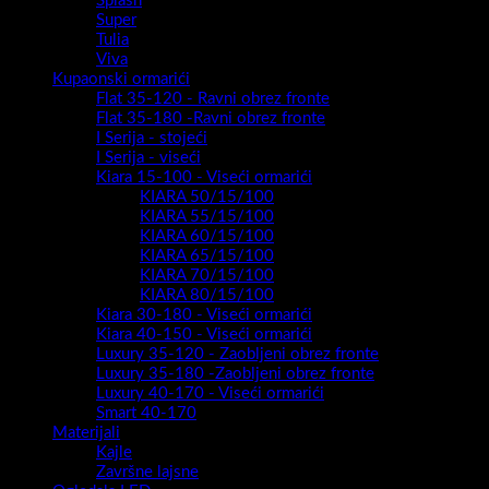
Splash
Super
Tulia
Viva
Kupaonski ormarići
Flat 35-120 - Ravni obrez fronte
Flat 35-180 -Ravni obrez fronte
I Serija - stojeći
I Serija - viseći
Kiara 15-100 - Viseći ormarići
KIARA 50/15/100
KIARA 55/15/100
KIARA 60/15/100
KIARA 65/15/100
KIARA 70/15/100
KIARA 80/15/100
Kiara 30-180 - Viseći ormarići
Kiara 40-150 - Viseći ormarići
Luxury 35-120 - Zaobljeni obrez fronte
Luxury 35-180 -Zaobljeni obrez fronte
Luxury 40-170 - Viseći ormarići
Smart 40-170
Materijali
Kajle
Završne lajsne