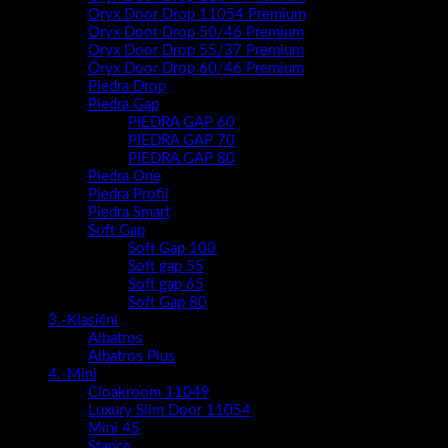
Oryx Door Drop 11054 Premium
Oryx Door Drop 50/46 Premium
Oryx Door Drop 55/37 Premium
Oryx Door Drop 60/46 Premium
Piedra Drop
Piedra Gap
PIEDRA GAP 60
PIEDRA GAP 70
PIEDRA GAP 80
Piedra One
Piedra Profil
Piedra Smart
Soft Gap
Soft Gap 100
Soft gap 55
Soft gap 65
Soft Gap 80
3.-Klasični
Albatros
Albatros Plus
4.-Mini
Cloakroom 11049
Luxury Slim Door 11054
Mini 45
Stance