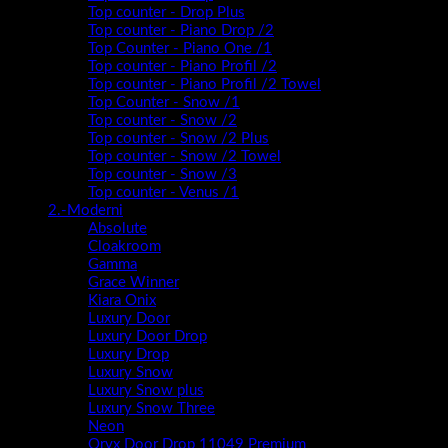
Top counter - Drop Plus
Top counter - Piano Drop /2
Top Counter - Piano One /1
Top counter - Piano Profil /2
Top counter - Piano Profil /2 Towel
Top Counter - Snow /1
Top counter - Snow /2
Top counter - Snow /2 Plus
Top counter - Snow /2 Towel
Top counter - Snow /3
Top counter - Venus /1
2.-Moderni
Absolute
Cloakroom
Gamma
Grace Winner
Kiara Onix
Luxury Door
Luxury Door Drop
Luxury Drop
Luxury Snow
Luxury Snow plus
Luxury Snow Three
Neon
Oryx Door Drop 11049 Premium