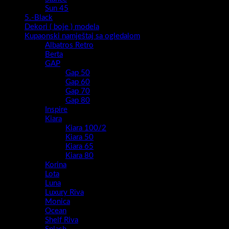
Sun 45
5.-Black
Dekori ( boje ) modela
Kupaonski namještaj sa ogledalom
Albatros Retro
Berta
GAP
Gap 50
Gap 60
Gap 70
Gap 80
Inspire
Kiara
Kiara 100/2
Kiara 50
Kiara 65
Kiara 80
Korina
Lota
Luna
Luxury Riva
Monica
Ocean
Shelf Riva